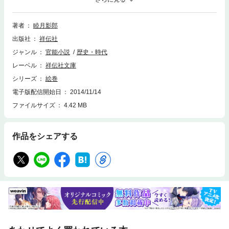
や、旗本の娘などとも関係する。そして美和も熱い視線を送るのだが…。
この上昇運の行先は？
著者
睦月影郎
出版社
祥伝社
ジャンル
官能小説
歴史・時代
レーベル
祥伝社文庫
シリーズ
絵巻
電子版配信開始日
2014/11/14
ファイルサイズ
4.42 MB
作品をシェアする