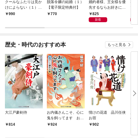
クールなふたりは見か
脱落令嬢の結婚（１）
婚約者様、王女様を優
私、
けによらない（１）
【電子限定特典付】
先するならお好きにど
で〜
【電子限定特典付】
うぞ（※ただし、私も
嬢？
825
1,
990
770
王子様を優先します
です
新着
が…）（１）【電子限
定特典付】
歴史・時代のおすすめ本
もっと見る
大江戸豪剣侍
お内儀さんこそ、心に
情けの花道 品川任侠
必殺
鬼を飼ってます おけ
お宿
の弦
いの戯作手帖
814
924
902
8