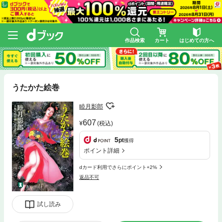
作品検索
カート
はじめての方へ
うたかた絵巻
睦月影郎
607
(税込)
5
pt
獲得
ポイント詳細
dカード利用でさらにポイント+2%
返品不可
試し読み