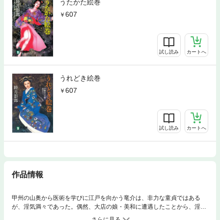
うたかた絵巻
607
試し読み
カートへ
うれどき絵巻
607
試し読み
カートへ
作品情報
甲州の山奥から医術を学びに江戸を向かう竜介は、非力な童貞ではある
が、淫気満々であった。偶然、大店の娘・美和に遭遇したことから、淫気
を巡る運が上昇する。美和の美人母・八重と初めての体験を経験するや否