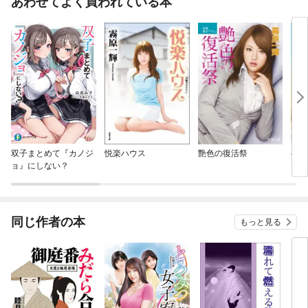
あわせてよく買われている本
双子まとめて『カノジ
悦楽ハウス
艶色の復活祭
むら
ョ』にしない？
同じ作者の本
もっと見る