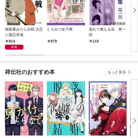
御庭番みだら合戦 犬忍
とろみつ女子寮
濡れて燃える花 第一
書き
と猫忍登場
回
ス・蒼
814
979
110
7
新着
祥伝社のおすすめ本
もっと見る