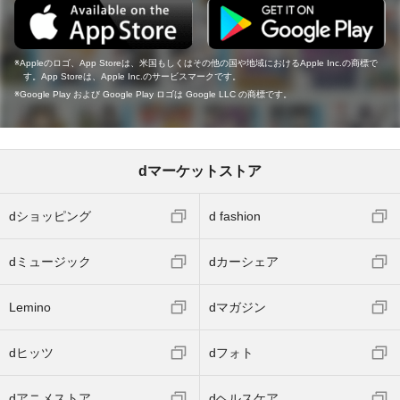
Appleのロゴ、App Storeは、米国もしくはその他の国や地域におけるApple Inc.の商標で
す。App Storeは、Apple Inc.のサービスマークです。
Google Play および Google Play ロゴは Google LLC の商標です。
dマーケットストア
dショッピング
d fashion
dミュージック
dカーシェア
Lemino
dマガジン
dヒッツ
dフォト
dアニメストア
dヘルスケア