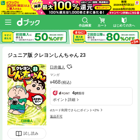
作品検索
カート
はじめての方へ
ジュニア版 クレヨンしんちゃん 23
臼井儀人
マンガ
468
(税込)
4
pt
獲得
ポイント詳細
dカード利用でさらにポイント+2%
返品不可
試し読み