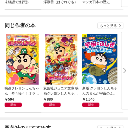
未確認で進行形
浮浪雲（はぐれぐも）
マンガ日本の歴史
ゴー
同じ作者の本
もっと見る
映画クレヨンしんちゃ
双葉社ジュニア文庫 映
新版 クレヨンしんちゃ
野原
ん 奇々怪々！オラの
画クレヨンしんちゃん
んのまんが宇宙のふし
儀 1
妖怪バケ～ション
奇々怪々！オラの妖怪
ぎなぜなにブック
594
880
1,540
7
バケ～ション
新着
新着
新着