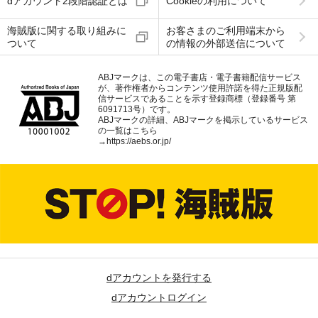
dアカウント2段階認証とは
Cookieの利用について
海賊版に関する取り組みに
お客さまのご利用端末から
ついて
の情報の外部送信について
ABJマークは、この電子書店・電子書籍配信サービス
が、著作権者からコンテンツ使用許諾を得た正規版配
信サービスであることを示す登録商標（登録番号 第
6091713号）です。
ABJマークの詳細、ABJマークを掲示しているサービス
の一覧はこちら
→
https://aebs.or.jp/
dアカウントを発行する
dアカウントログイン