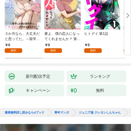
３か月なら、大丈夫だ
妻よ、僕の恋人になっ
ヒトグイ 第1話
世界
と思ってた。～留学し
てくれませんか？ 第1
レベ
た僕の留守中に、一途
話
0
0
0
0
な彼女が汚されるまで
無料
無料
無料
～ 1話
新刊配信予定
ランキング
キャンペーン
無料
漫画無料試し読みならdブック
青年マンガ
ジュニア版 クレヨンしんちゃん