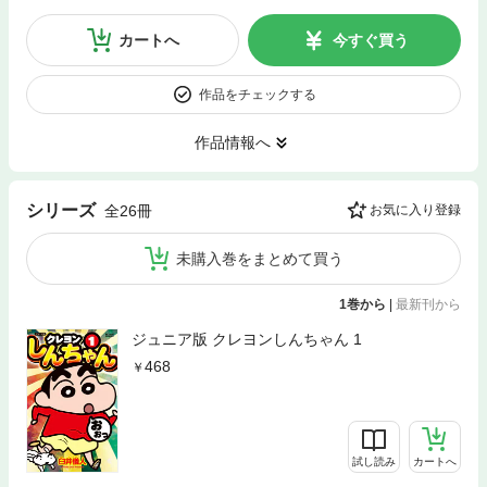
カートへ
今すぐ買う
作品をチェックする
作品情報へ
シリーズ
全26冊
お気に入り登録
未購入巻をまとめて買う
1巻から
|
最新刊から
ジュニア版 クレヨンしんちゃん 1
468
試し読み
カートへ