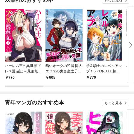
双葉社のおすすめ本
もっと見る
ハーレム王の異世界プ
醜いオークの逆襲 同人
学園騎士のレベルアッ
村人
レス漫遊記 ～最強無双
エロゲの鬼畜皇太子に
プ！レベル1000超え
ライ
のおじさんはあらゆる
転生した喪男の受難
の転生者、落ちこぼれ
770
605
770
7
種族を嫁にする～（コ
（コミック） 1
クラスに入学。そし
ミック） 1
て、（コミック） 1
青年マンガのおすすめ本
もっと見る