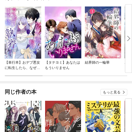
【単行本】おデブ悪女
【タテヨミ】あなたは
結界師の一輪華
バッ
に転生したら、なぜか
もういりません
ロイ
ラスボス王子様に執着
今世
されています
りが
てく
OMI
同じ作者の本
もっと見る