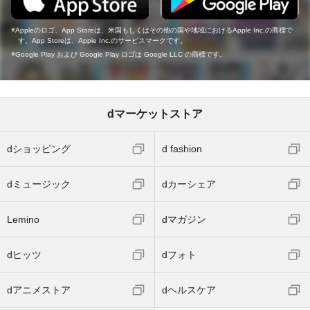
Appleのロゴ、App Storeは、米国もしくはその他の国や地域におけるApple Inc.の商標で
す。App Storeは、Apple Inc.のサービスマークです。
Google Play および Google Play ロゴは Google LLC の商標です。
dマーケットストア
dショッピング
d fashion
dミュージック
dカーシェア
Lemino
dマガジン
dヒッツ
dフォト
dアニメストア
dヘルスケア