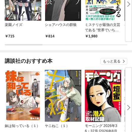
楽園ノイズ
シェアハウスの群狼
ミステリが最強の文芸
羊殺
である “世界でいちば
ん”のトリック技法
715
814
1,980
1,
講談社のおすすめ本
もっと見る
妹は知っている（１）
ヤニねこ（１）
モーニング 2026年3
ゲー
6・37号 [2026年8月6
貴族