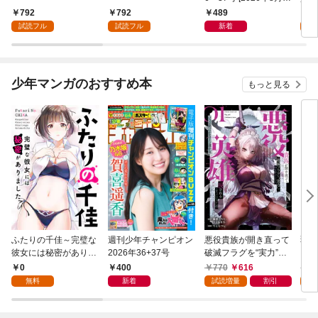
日発売]
外れ
792
792
489
7
を駆
試読フル
試読フル
新着
試
して
少年マンガのおすすめ本
もっと見る
ふたりの千佳～完璧な
週刊少年チャンピオン
悪役貴族が開き直って
弱虫
彼女には秘密がありま
2026年36+37号
破滅フラグを“実力”で
IKE
した(1)
叩き折っていたら、い
0
400
770
616
6
つの間にかヒロイン達
無料
新着
試読増量
割引
試
から英雄視されるよう
になった件（コミッ
ク） 1巻