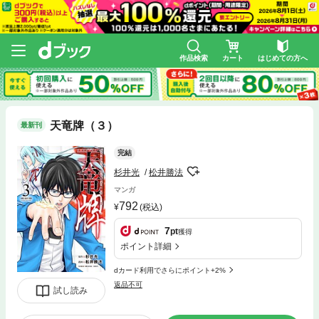
作品検索
カート
はじめての方へ
天竜牌（３）
最新刊
完結
杉井光
松井勝法
マンガ
792
(税込)
7
pt
獲得
ポイント詳細
dカード利用でさらにポイント+2%
返品不可
試し読み