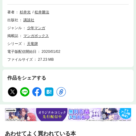
坂姉妹の強力なタッグ攻撃をしのぎ、竜也は紅音の命を救えるのか！？
著者
杉井光
松井勝法
出版社
講談社
ジャンル
少年マンガ
掲載誌
マンガボックス
シリーズ
天竜牌
電子版配信開始日
2020/01/02
ファイルサイズ
27.23 MB
作品をシェアする
あわせてよく買われている本