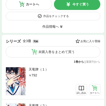
カートへ
今すぐ買う
作品をチェックする
作品情報へ
全3冊
シリーズ
お気に入り登録
完結
未購入巻をまとめて買う
1巻から
|
最新刊から
天竜牌（１）
792
試し読み
カートへ
天竜牌（２）