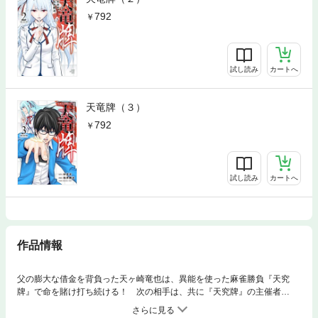
792
試し読み
カートへ
天竜牌（３）
792
試し読み
カートへ
作品情報
父の膨大な借金を背負った天ヶ崎竜也は、異能を使った麻雀勝負『天究
牌』で命を賭け打ち続ける！ 次の相手は、共に『天究牌』の主催者
『天』に抗うと約束した美名坂姉妹！ 誰も命をおとさないようにと願う
竜也だったが、美名坂姉妹は竜也のパートナー・紅音を狙い打つ！ 美名