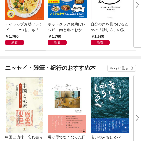
アイラップお助けレシ
ホットクックお助けレ
自分の声を見つけるた
なる
ピ 「いつも」も「も
シピ 肉と魚のおか
めの「話し方」の教
しも」もおいしい！
ず 少ない材料＆調味
室 Ｏｒａｃｙ（オラ
1,760
1,760
1,980
1,
料で、あとはスイッチ
シー）
新着
新着
新着
ポン！
エッセイ・随筆・紀行のおすすめ本
もっと見る
中国と琉球 忘れ去ら
母が母でなくなった日
老いのみちしるべ
激闘