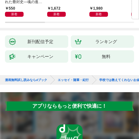
れた冊封史―魂の進化
大然
―
ップ
550
1,672
1,980
2
新着
新着
新着
新刊配信予定
ランキング
キャンペーン
無料
漫画無料試し読みならdブック
エッセイ・随筆・紀行
学校では教えてくれないお
アプリならもっと便利で快適に！