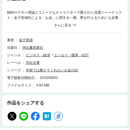
独特のマネー理論とユニークなキャラクターで愛された流通ジャーナリス
ト・金子哲雄氏による「お金」に関する一冊。夢を叶えるためにも必要な
お金の知識を、身近な例を取り上げながら分かりやすく説明。
著者
金子哲雄
出版社
河出書房新社
ジャンル
ビジネス・経済
エッセイ・随筆・紀行
レーベル
河出文庫
シリーズ
学校では教えてくれないお金の話
電子版配信開始日
2016/08/02
ファイルサイズ
4.60 MB
作品をシェアする