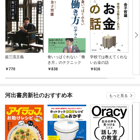
超三流主義
食いっぱぐれない「働
学校では教えてくれな
「激
き方」のテクニック
いお金の話
770
838
616
8
河出書房新社のおすすめ本
もっと見る