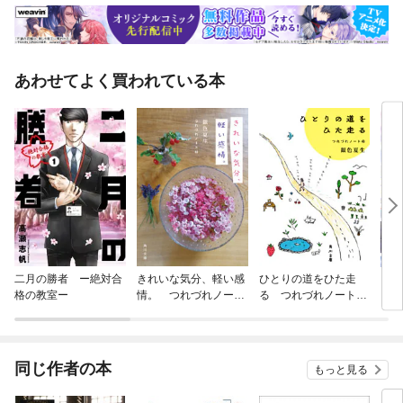
あわせてよく買われている本
二月の勝者 ー絶対合
きれいな気分、軽い感
ひとりの道をひた走
【単
格の教室ー
情。 つれづれノート
る つれづれノート
に転
（44）
（45）
ラス
され
同じ作者の本
もっと見る