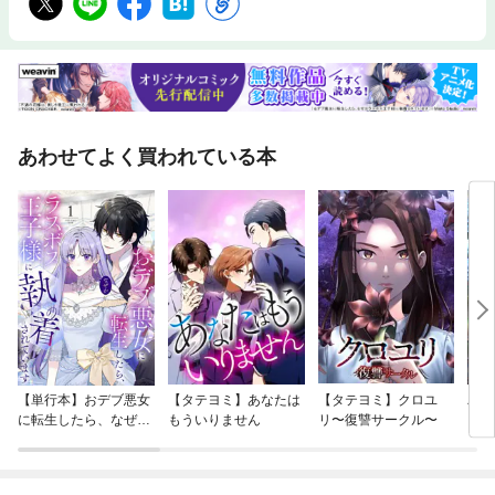
あわせてよく買われている本
【単行本】おデブ悪女
【タテヨミ】あなたは
【タテヨミ】クロユ
バッ
に転生したら、なぜか
もういりません
リ〜復讐サークル〜
ロイ
ラスボス王子様に執着
今世
されています
りが
てく