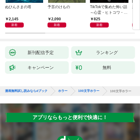
ぬひんさまの塔
予言のけもの
TikTokで集めた怖い話
恐怖
～心霊・ヒトコワ・不
思議・都市伝説～
2,145
2,090
825
9
新着
新着
新着
新刊配信予定
ランキング
キャンペーン
無料
漫画無料試し読みならdブック
ホラー
100文字ホラー
100文字ホラー
アプリならもっと便利で快適に！