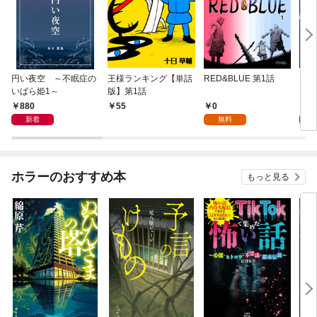
円い夜空 ～不眠症の
王様ランキング【単話
RED&BLUE 第1話
For
いばら姫1～
版】第1話
（１
880
0
2
55
新着
無料
ホラーのおすすめ本
もっと見る