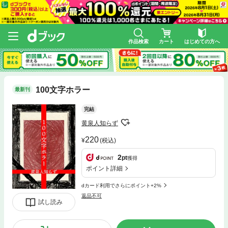
作品検索
カート
はじめての方へ
100文字ホラー
最新刊
完結
黄泉人知らず
220
(税込)
2
pt
獲得
ポイント詳細
dカード利用でさらにポイント+2%
返品不可
試し読み