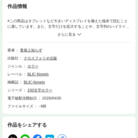
作品情報
※この商品はタブレットなど大きいディスプレイを備えた端末で読むこと
に適しています。また、文字だけを拡大することや、文字列のハイライ
ト、検索、辞書の参照、引用などの機能が使用できません。怪談、意味が
わかると怖い話、人怖、奇妙な話、不条理な話、せつない話……１話１ペ
ージ、各１００文字でつづる小さな１００の物語※本作は黄泉人知らずの
個人誌作品の電子書籍版となります。【106ページ】
著者
黄泉人知らず
出版社
クロスフォリオ出版
ジャンル
ホラー
レーベル
BLIC-Novels
掲載誌
BLIC-Novels
シリーズ
100文字ホラー
電子版配信開始日
2026/04/30
ファイルサイズ
- MB
作品をシェアする