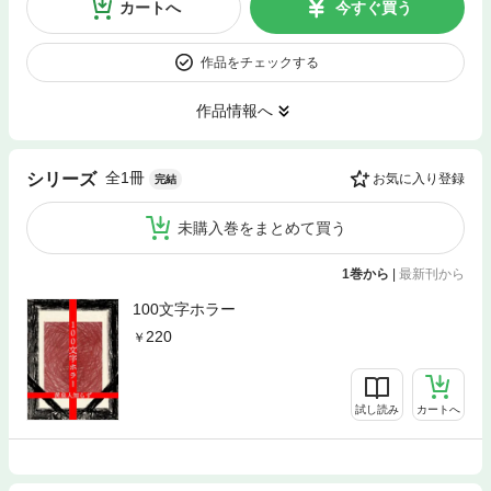
カートへ
今すぐ買う
作品をチェックする
作品情報へ
全1冊
シリーズ
お気に入り登録
完結
未購入巻をまとめて買う
1巻から
|
最新刊から
100文字ホラー
220
試し読み
カートへ