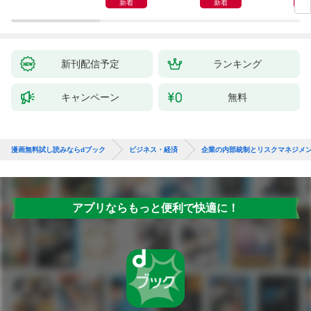
インプットで最大の成
新着
新着
果を得る学習法
新刊配信予定
ランキング
キャンペーン
無料
漫画無料試し読みならdブック
ビジネス・経済
企業の内部統制とリスクマネジメ
アプリならもっと便利で快適に！