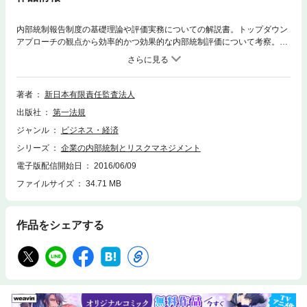
内部統制報告制度の基礎理論や評価実務についての解説書。トップダウン
アプローチの観点から効率的かつ効果的な内部統制評価について考察。評
価全体の流れや書類作成の趣旨等を明確化した。平成23年改訂基準にも完
全対応した、内部統制評価実務担当者、監査業務に携わる実務家必携の一
冊。
著者
新日本有限責任監査法人
出版社
第一法規
ジャンル
ビジネス・経済
シリーズ
企業の内部統制とリスクマネジメント
電子版配信開始日
2016/06/09
ファイルサイズ
34.71 MB
作品をシェアする