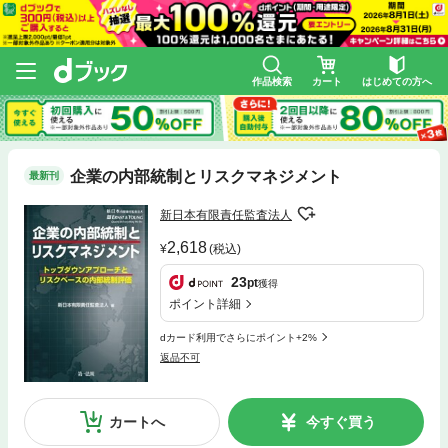
作品検索
カート
はじめての方へ
企業の内部統制とリスクマネジメント
最新刊
新日本有限責任監査法人
2,618
(税込)
23
pt
獲得
ポイント詳細
dカード利用でさらにポイント+2%
返品不可
カートへ
今すぐ買う