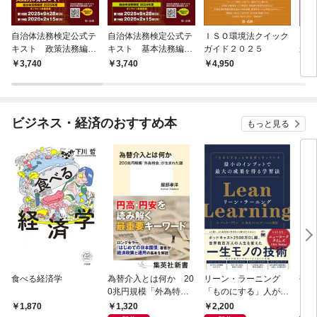
自治体法務検定公式テ
自治体法務検定公式テ
ＩＳＯ環境法クイック
こん
キスト 政策法務編
キスト 基本法務編
ガイド２０２５
かな
２０２５年度検定対応
２０２５年度検定対応
ト投
3,740
3,740
4,950
3,
メソ
ビジネス・経済のおすすめ本
もっと見る
食べる経済学
為替介入とは何か 20
リーン・ラーニング
研究
0兆円規模「外為特
「ものにする」人が自
会」が生まれた謎
然とやっている 最小の
1,320
2,200
5,
1,870