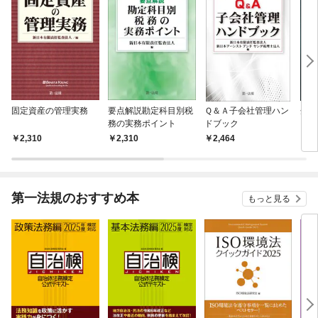
固定資産の管理実務
要点解説勘定科目別税
Ｑ＆Ａ子会社管理ハン
企業
務の実務ポイント
ドブック
クマ
2,310
2,310
2,464
2,
第一法規のおすすめ本
もっと見る