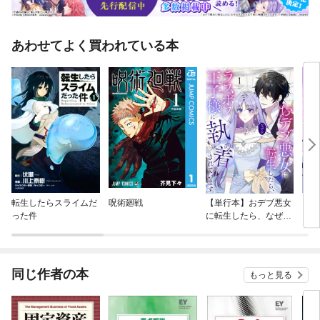
あわせてよく買われている本
転生したらスライムだ
呪術廻戦
【単行本】おデブ悪女
【タ
った件
に転生したら、なぜか
もう
ラスボス王子様に執着
されています
同じ作者の本
もっと見る