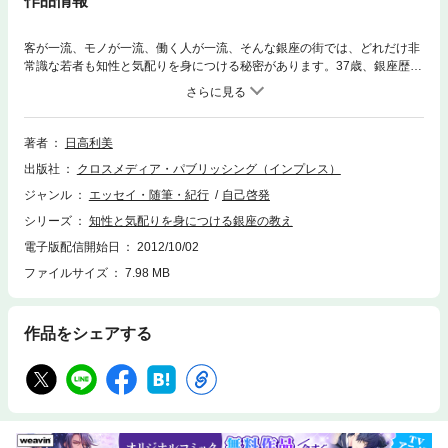
作品情報
客が一流、モノが一流、働く人が一流、そんな銀座の街では、どれだけ非
常識な若者も知性と気配りを身につける秘密があります。37歳、銀座歴20
年―――彼女の元では、どんなスタッフも、有名企業の重役クラスのお客
様と小粋な会話ができるようになる。気のきかなかった男性スタッフも、
きめ細やかな仕事ができるようになる。一体、何を伝えているのか？ そ
れは、誰よりも非常識な若者だった著者者自身が銀座で教わってきたこと
著者
日高利美
です。気配り、段取り、常識、マナー、モラル、どんな会社でも通用する
出版社
クロスメディア・パブリッシング（インプレス）
スキルや人間性を鍛える方法を紹介。感動的な人間ドラマと共にお届けし
ます。なお、「銀座」にちなんで、銀座の人だけが知っている「接待に使
ジャンル
エッセイ・随筆・紀行
自己啓発
いたいお店」「雰囲気があるのに安いお店」など、銀座ガイドも収録で
シリーズ
知性と気配りを身につける銀座の教え
す！
電子版配信開始日
2012/10/02
ファイルサイズ
7.98 MB
作品をシェアする