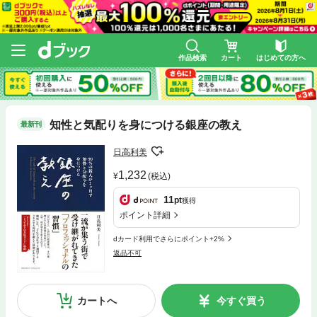
作品検索
カート
はじめての方へ
知性と気配りを身につける銀座の教え
最新刊
日高利美
1,232
(税込)
11
pt
獲得
ポイント詳細
dカード利用でさらにポイント+2%
返品不可
カートへ
今すぐ買う