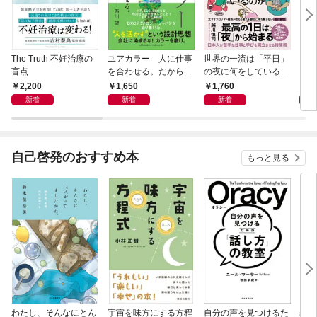
The Truth 不妊治療の
ユアカラー 人に仕事
世界の一流は「平日」
アー
盲点
を合わせる。だから輝
の夜に何をしているの
く
か
2,200
1,650
1,760
1,
新着
新着
新着
自己啓発のおすすめ本
もっと見る
わたし、そんなにとん
宇宙を味方にする方程
自分の声を見つけるた
基地