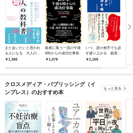
また会いたいと思われ
銀座に集う一流の午後
いつ、誰が相手でも必
知性
る人になる 大人の教
6時からの成功仕事術
ず盛り上がる 銀座の
ける
科書
雑談手帳
1,366
1,478
1,168
1,
クロスメディア・パブリッシング（イ
もっと見る
ンプレス）のおすすめ本