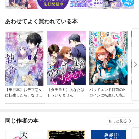
あわせてよく買われている本
【単行本】おデブ悪女
【タテヨミ】あなたは
バッドエンド目前のヒ
結界
に転生したら、なぜか
もういりません
ロインに転生した私、
ラスボス王子様に執着
今世では恋愛するつも
されています
りがチートな兄が離し
てくれません！？@C
OMIC
同じ作者の本
もっと見る