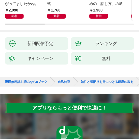
がってましたかね。
式
めの「話し方」の教
るた
獅子座、Ａ型、丙午は
室 Ｏｒａｃｙ（オラ
2,090
1,760
1,980
2,
めぐる
シー）
新着
新着
新着
新刊配信予定
ランキング
キャンペーン
無料
漫画無料試し読みならdブック
自己啓発
知性と気配りを身につける銀座の教え
アプリならもっと便利で快適に！