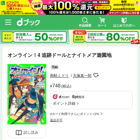
作品検索
カート
はじめての方へ
オンライン！4 追跡ドールとナイトメア遊園地
完結
雨蛙ミドリ
大塚真一郎
748
(税込)
6
pt
獲得
ポイント詳細
dカード利用でさらにポイント+2%
返品不可
試し読み