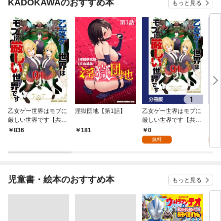
KADOKAWAのおすすめ本
もっと見る
乙女ゲー世界はモブに
淫獄団地【第1話】
乙女ゲー世界はモブに
私、
厳しい世界です【共和
厳しい世界です【共和
をテ
国編】 ０１
国編】【分冊版】 1
パイ
0
0
836
181
を頑
無料
版】
児童書・絵本のおすすめ本
もっと見る