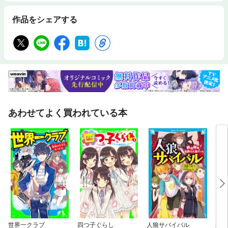
作品をシェアする
あわせてよく買われている本
世界一クラブ
四つ子ぐらし
人狼サバイバル
迷宮