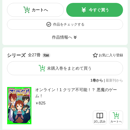
カートへ
今すぐ買う
作品をチェックする
作品情報へ
全27冊
シリーズ
お気に入り登録
完結
未購入巻をまとめて買う
1巻から
|
最新刊から
オンライン！1 クリア不可能！？ 悪魔のゲー
ム！
825
試し読み
カートへ