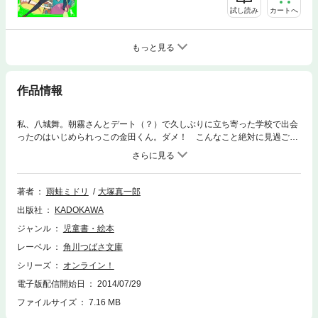
試し読み
カートへ
もっと見る
作品情報
私、八城舞。朝霧さんとデート（？）で久しぶりに立ち寄った学校で出会
ったのはいじめられっこの金田くん。ダメ！ こんなこと絶対に見過ごせ
ない！ でもそんな中、悪魔のゲーム・ナイトメアも再開してしまっ
て……。朝霧さんの隠れた強さ、そして意外な杉浦さんの弱点が発覚!?
命がけのゲームバトル第4巻！【小学上級から ★★★】※作品の表現や演
出を考慮して、電子版は本文縦組で制作しております。また一部のページ
著者
雨蛙ミドリ
大塚真一郎
を改変しております。※
出版社
KADOKAWA
ジャンル
児童書・絵本
レーベル
角川つばさ文庫
シリーズ
オンライン！
電子版配信開始日
2014/07/29
ファイルサイズ
7.16 MB