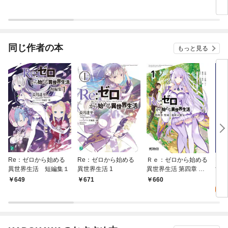
同じ作者の本
もっと見る
Re：ゼロから始める
Re：ゼロから始める
Ｒｅ：ゼロから始める
Re
異世界生活 短編集１
異世界生活 1
異世界生活 第四章 聖
世界
域と強欲の魔女 1
都と
0
649
671
660
版】