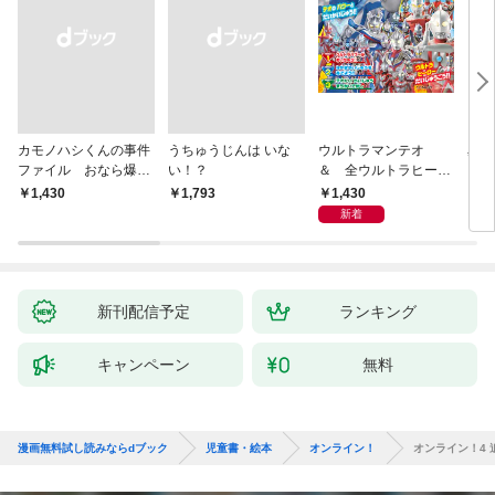
カモノハシくんの事件
うちゅうじんは いな
ウルトラマンテオ
星の
ファイル おなら爆
い！？
＆ 全ウルトラヒーロ
いグ
弾！ 危機イッパツ編
ー大集合 あそべるず
1,430
￥1,430
￥1,793
7
かん
新着
新刊配信予定
ランキング
キャンペーン
無料
漫画無料試し読みならdブック
児童書・絵本
オンライン！
オンライン！4