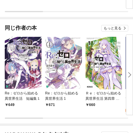
同じ作者の本
もっと見る
Re：ゼロから始める
Re：ゼロから始める
Ｒｅ：ゼロから始める
Re
異世界生活 短編集１
異世界生活 1
異世界生活 第四章 聖
世界
域と強欲の魔女 1
都と
0
649
671
660
版】