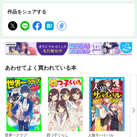
作品をシェアする
あわせてよく買われている本
世界一クラブ
四つ子ぐらし
人狼サバイバル
迷宮