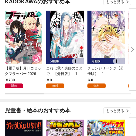
KADOKAWAのおすすめ本
もっと見る
【電子版】月刊コミッ
これは我々夫婦のこと
チェンジリベンジ【分
チェ
クフラッパー 2026年9
で、【分冊版】 1
冊版】 1
月号
730
0
0
7
新着
無料
無料
試
児童書・絵本のおすすめ本
もっと見る