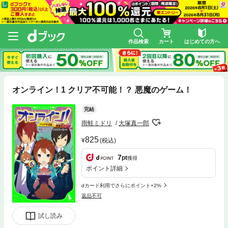
作品検索
カート
はじめての方へ
オンライン！1 クリア不可能！？ 悪魔のゲーム！
完結
雨蛙ミドリ
大塚真一郎
825
(税込)
7
pt
獲得
ポイント詳細
dカード利用でさらにポイント+2%
返品不可
試し読み