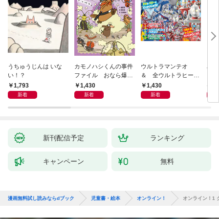
うちゅうじんは いな
カモノハシくんの事件
ウルトラマンテオ
星の
い！？
ファイル おなら爆
＆ 全ウルトラヒーロ
いグ
弾！ 危機イッパツ編
ー大集合 あそべるず
1,793
1,430
1,430
7
かん
新着
新着
新着
新刊配信予定
ランキング
キャンペーン
無料
漫画無料試し読みならdブック
児童書・絵本
オンライン！
オンライン！1 