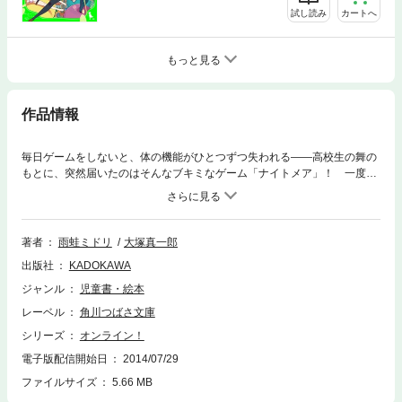
試し読み
カートへ
もっと見る
作品情報
毎日ゲームをしないと、体の機能がひとつずつ失われる――高校生の舞の
もとに、突然届いたのはそんなブキミなゲーム「ナイトメア」！ 一度手
にしたら、やめることは絶対許されないこのゲームが、今日本中で大流
行!? ゲームが苦手な舞も、口さけ女との心理戦や死神との特技戦とバト
ルの毎日。完全クリアめざし、照れ屋の朝霧さん、イケメンだけど性格に
難ありの杉浦さんらと「ナイトメア攻略部」が、いざ始動！【小学上級か
著者
雨蛙ミドリ
大塚真一郎
ら ★★★】※作品の表現や演出を考慮して、電子版は本文縦組で制作して
出版社
KADOKAWA
おります。また一部のページを改変しております。※
ジャンル
児童書・絵本
レーベル
角川つばさ文庫
シリーズ
オンライン！
電子版配信開始日
2014/07/29
ファイルサイズ
5.66 MB