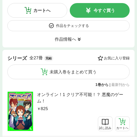
カートへ
今すぐ買う
作品をチェックする
作品情報へ
全27冊
シリーズ
お気に入り登録
完結
未購入巻をまとめて買う
1巻から
|
最新刊から
オンライン！1 クリア不可能！？ 悪魔のゲー
ム！
825
試し読み
カートへ