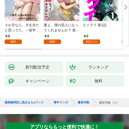
３か月なら、大丈夫だ
妻よ、僕の恋人になっ
ヒトグイ 第1話
世界
と思ってた。～留学し
てくれませんか？ 第1
レベ
た僕の留守中に、一途
話
0
0
0
0
な彼女が汚されるまで
無料
無料
試読フル
～ 1話
新刊配信予定
ランキング
キャンペーン
無料
漫画無料試し読みならdブック
青年マンガ
爆音列島
爆音列島（３）
アプリならもっと便利で快適に！