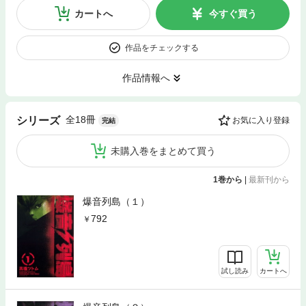
カートへ
今すぐ買う
作品をチェックする
作品情報へ
全18冊
シリーズ
お気に入り登録
完結
未購入巻をまとめて買う
1巻から
|
最新刊から
爆音列島（１）
792
試し読み
カートへ