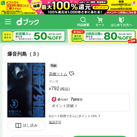
作品検索
カート
はじめての方へ
爆音列島（３）
完結
高橋ツトム
マンガ
792
(税込)
7
pt
獲得
ポイント詳細
dカード利用でさらにポイント+2%
返品不可
試し読み