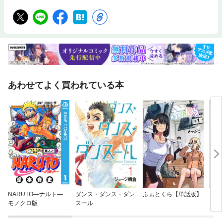
あわせてよく買われている本
NARUTO—ナルト—
ダンス・ダンス・ダン
ふぉとくら【単話版】
天の
モノクロ版
スール