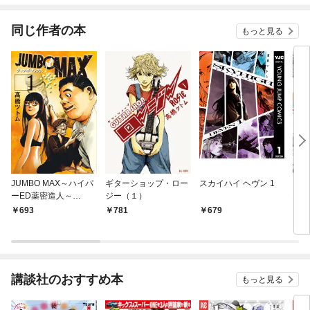
同じ作者の本
もっと見る
JUMBO MAX～ハイパ
ギターショップ・ロー
スカイハイ ヘヴン 1
ビッ
ーED薬密造人～
ジー（１）
オー
（１）
（2
693
781
679
3
売）
講談社のおすすめ本
もっと見る