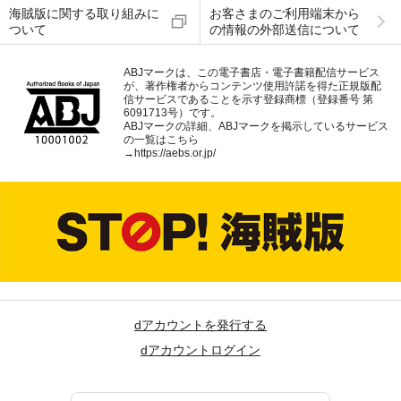
海賊版に関する取り組みに
お客さまのご利用端末から
ついて
の情報の外部送信について
ABJマークは、この電子書店・電子書籍配信サービス
が、著作権者からコンテンツ使用許諾を得た正規版配
信サービスであることを示す登録商標（登録番号 第
6091713号）です。
ABJマークの詳細、ABJマークを掲示しているサービス
の一覧はこちら
→
https://aebs.or.jp/
dアカウントを発行する
dアカウントログイン