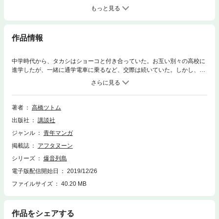
もっと見る
作品情報
中学時代から、タカシはショーコと付き合っていた。お互い別々の高校に
進学したが、一緒に通学電車に乗るなど、交際は続いていた。しかし、そ
れも彼女の父親にバレるまでのことだった。一切の接触を止められてしま
い、思い悩むタカシ。そんな時、目の前に現れたユーコという女の子。カ
ズヤの姉・冴子の店でバイトをしている。タカシに興味があるよう
で……。族同士の抗争が激化する中、ふいに訪れた恋心。その時、タカシ
著者
高橋ツトム
は……！？
出版社
講談社
ジャンル
青年マンガ
掲載誌
アフタヌーン
シリーズ
爆音列島
電子版配信開始日
2019/12/26
ファイルサイズ
40.20 MB
作品をシェアする