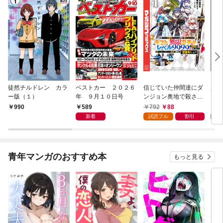
徒然チルドレン カラ
ベストカー ２０２６
信じていた仲間達にダ
魔女
ー版（１）
年 ９月１０日号
ンジョン奥地で殺され
かけたがギフト『無限
589
792
88
7
990
ガチャ』でレベル９９
新着
試読フル
割引
試
９９の仲間達を手に入
れて元パーティーメン
バーと世界に復讐＆
『ざまぁ！』します！
青年マンガのおすすめ本
もっと見る
（１）