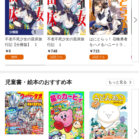
不老不死少女の苗床旅
不老不死少女の苗床旅
はにとらっ！ 召喚勇者
ダ・
行記【分冊版】 1
行記 １
をハメるハニートラッ
年9
プ包囲網 1
0
748
715
9
無料
試読フル
試読フル
児童書・絵本のおすすめ本
もっと見る