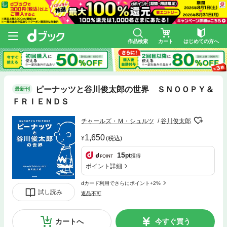
作品検索
カート
はじめての方へ
ピーナッツと谷川俊太郎の世界 ＳＮＯＯＰＹ＆
最新刊
ＦＲＩＥＮＤＳ
チャールズ・Ｍ・シュルツ
谷川俊太郎
1,650
(税込)
15
pt
獲得
ポイント詳細
dカード利用でさらにポイント+2%
試し読み
返品不可
カートへ
今すぐ買う