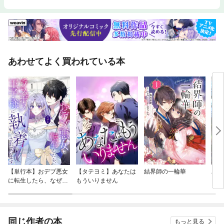
あわせてよく買われている本
【単行本】おデブ悪女
【タテヨミ】あなたは
結界師の一輪華
バッ
に転生したら、なぜか
もういりません
ロイ
ラスボス王子様に執着
今世
されています
りが
てく
OMI
同じ作者の本
もっと見る