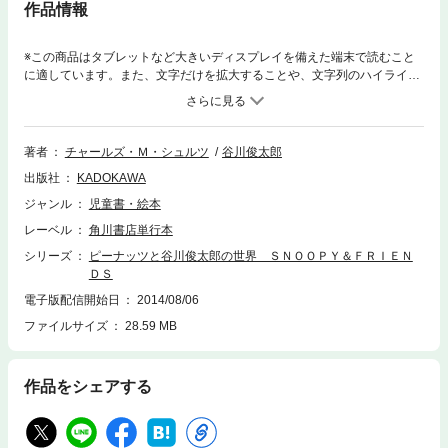
作品情報
※この商品はタブレットなど大きいディスプレイを備えた端末で読むこと
に適しています。また、文字だけを拡大することや、文字列のハイライ
ト、検索、辞書の参照、引用などの機能が使用できません。谷川俊太郎さ
んが「ＰＥＡＮＵＴＳ」の作者シュルツさんやスヌーピーなど、各キャラ
クターに捧げる詩を作りました。かわいいだけではない、コミックの深さ
や広さを体感できる1冊。
著者
チャールズ・Ｍ・シュルツ
谷川俊太郎
出版社
KADOKAWA
ジャンル
児童書・絵本
レーベル
角川書店単行本
シリーズ
ピーナッツと谷川俊太郎の世界 ＳＮＯＯＰＹ＆ＦＲＩＥＮ
ＤＳ
電子版配信開始日
2014/08/06
ファイルサイズ
28.59 MB
作品をシェアする