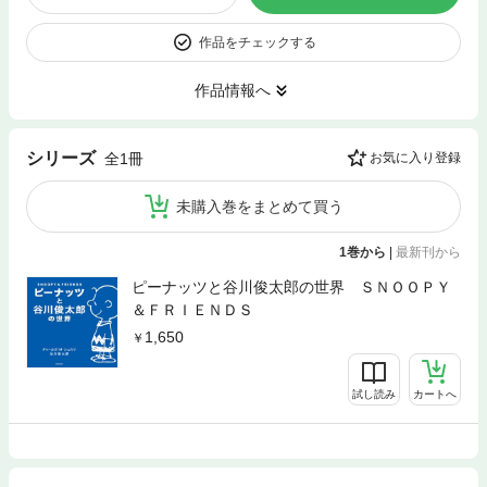
作品をチェックする
作品情報へ
シリーズ
全1冊
お気に入り登録
未購入巻をまとめて買う
1巻から
|
最新刊から
ピーナッツと谷川俊太郎の世界 ＳＮＯＯＰＹ
＆ＦＲＩＥＮＤＳ
1,650
試し読み
カートへ