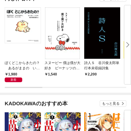
ぼくどこからきたの？
スヌーピー 僕は僕が大
詩人Ｓ 谷川俊太郎単
スヌ
あるがままの いの
好き ピーナッツの仲
行本未収録詩集
って
ちのはなし。ごまかし
間たちに学ぶ自己肯定
1,980
1,540
2,200
7
なし、さしえつき。
感の磨き方
新着
KADOKAWAのおすすめ本
もっと見る