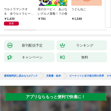
ウルトラマンテオ
星のカービィ あぶな
うどんねこ
放課
＆ 全ウルトラヒーロ
いグルメ屋敷！？の巻
を救
ー大集合 あそべるず
結成
1,430
781
1,540
8
かん
新着
新刊配信予定
ランキング
キャンペーン
無料
漫画無料試し読みならdブック
児童書・絵本
ピーナッツと谷川俊太郎の世界 Ｓ
アプリならもっと便利で快適に！