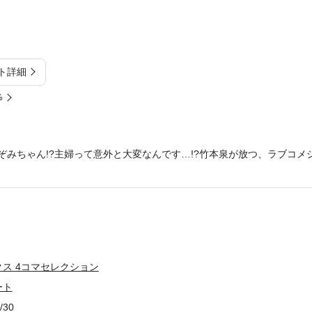
ト詳細
%
ぞみちゃん!?主婦って意外と大変なんです…!?竹本泉が放つ、ラブコメ
ス 4コマセレクション
ート
/30