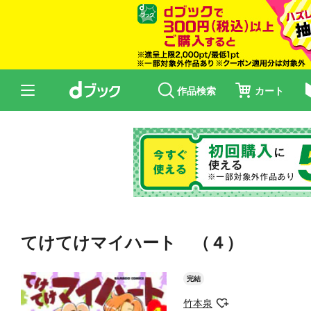
作品検索
カート
てけてけマイハート （４）
完結
竹本泉