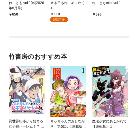
ねことも vol.104(2026
来る日もねこめ～わく
ねこともmini vol.1
年8月号)
1
110
650
396
試読フル
竹書房のおすすめ本
異世界転移から始まる
ちぃちゃんのおしなが
魔法少女にあこがれて
女子寮ハーレム！？ ～
き 繁盛記 【連載版】
【連載版】１