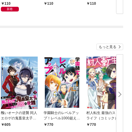
終末のハーレム部隊
①
110
110
110
【連載版】１
新着
もっと見る
醜いオークの逆襲 同人
学園騎士のレベルアッ
村人転生 最強のスロー
エロゲの鬼畜皇太子に
プ！レベル1000超えの
ライフ（コミック） 1
転生した喪男の受難
転生者、落ちこぼれク
605
770
770
（コミック） 1
ラスに入学。そして、