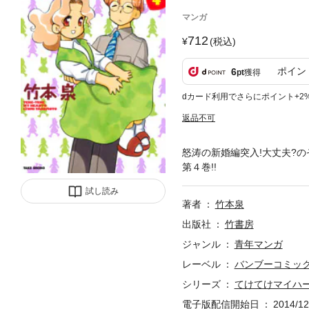
マンガ
712
(税込)
ポイン
6
pt
獲得
dカード利用でさらにポイント+2
返品不可
怒涛の新婚編突入!大丈夫?の
第４巻!!
試し読み
著者
竹本泉
出版社
竹書房
ジャンル
青年マンガ
レーベル
バンブーコミック
シリーズ
てけてけマイハ
電子版配信開始日
2014/12