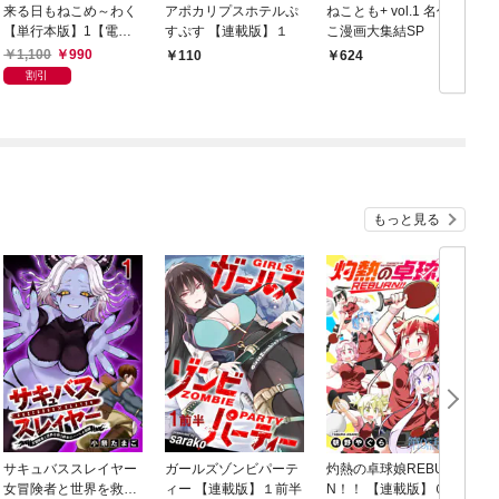
来る日もねこめ～わく
アポカリプスホテルぷ
ねことも+ vol.1 名作ね
【単行本版】1【電子
すぷす 【連載版】１
こ漫画大集結SP
書店限定特典付き】
1,100
990
110
624
割引
もっと見る
サキュバススレイヤー
ガールズゾンビパーテ
灼熱の卓球娘REBUR
女冒険者と世界を救う
ィー 【連載版】１前半
N！！ 【連載版】０－