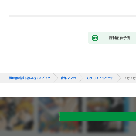
～ 1話
新刊配信予定
漫画無料試し読みならdブック
青年マンガ
てけてけマイハート
てけてけ