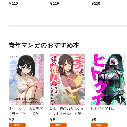
管理人として働く人間
１
110
110
110
と恋する魔族娘たち～
【連載版】０
青年マンガのおすすめ本
３か月なら、大丈夫だ
妻よ、僕の恋人になっ
ヒトグイ 第1話
と思ってた。～留学し
てくれませんか？ 第1
た僕の留守中に、一途
話
0
0
0
な彼女が汚されるまで
無料
無料
無料