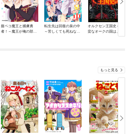
腹ペコ魔王と捕虜勇
転生先は回復の泉の中
オルクセン王国史～野
者！～魔王が俺の部屋
～苦しくても死ねない
蛮なオークの国は、如
に飯を食いに来るんだ
地獄を乗り越えた俺は
何にして平和なエルフ
が～
世界最強～
の国を焼き払うに至っ
たか～
もっと見る