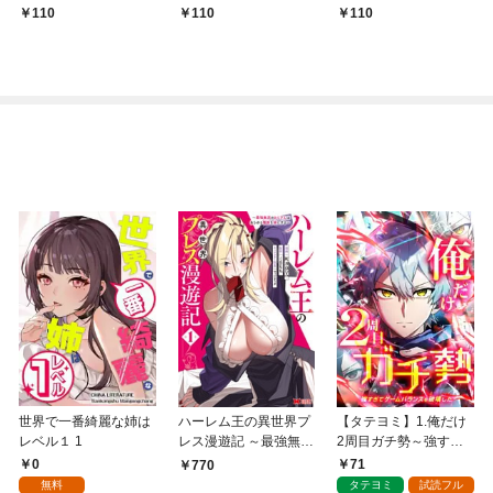
冒険記 ～僕の部屋が
み取る金貨ザクザク宮
を送りたいのに世界を
110
110
110
ダンジョンの休憩所に
廷生活～ 【連載版】１
救った真の英雄だとバ
なってしまった件～
レる 【連載版】１
【連載版】１
世界で一番綺麗な姉は
ハーレム王の異世界プ
【タテヨミ】1.俺だけ
レベル１ 1
レス漫遊記 ～最強無双
2周目ガチ勢～強すぎ
のおじさんはあらゆる
てゲームバランスを破
0
71
770
種族を嫁にする～（コ
壊した～
無料
タテヨミ
試読フル