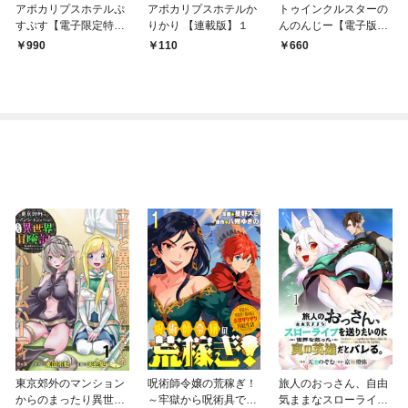
アポカリプスホテルぷ
アポカリプスホテルか
トゥインクルスターの
すぷす【電子限定特典
りかり 【連載版】１
んのんじー【電子版限
付き】
定あとがき付き】
990
110
660
東京郊外のマンション
呪術師令嬢の荒稼ぎ！
旅人のおっさん、自由
からのまったり異世界
～牢獄から呪術具で掴
気ままなスローライフ