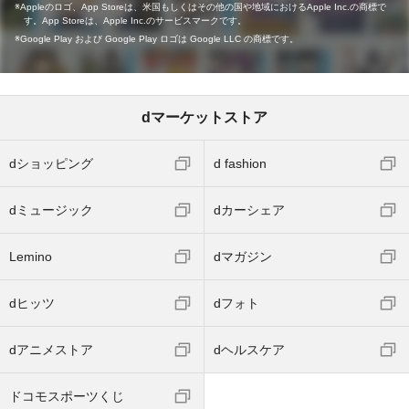
Appleのロゴ、App Storeは、米国もしくはその他の国や地域におけるApple Inc.の商標で
す。App Storeは、Apple Inc.のサービスマークです。
Google Play および Google Play ロゴは Google LLC の商標です。
dマーケットストア
dショッピング
d fashion
dミュージック
dカーシェア
Lemino
dマガジン
dヒッツ
dフォト
dアニメストア
dヘルスケア
ドコモスポーツくじ