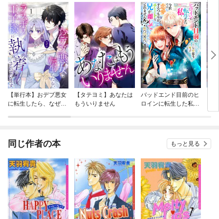
【単行本】おデブ悪女
【タテヨミ】あなたは
バッドエンド目前のヒ
【タ
に転生したら、なぜか
もういりません
ロインに転生した私、
リ〜
ラスボス王子様に執着
今世では恋愛するつも
されています
りがチートな兄が離し
てくれません！？@C
OMIC
同じ作者の本
もっと見る