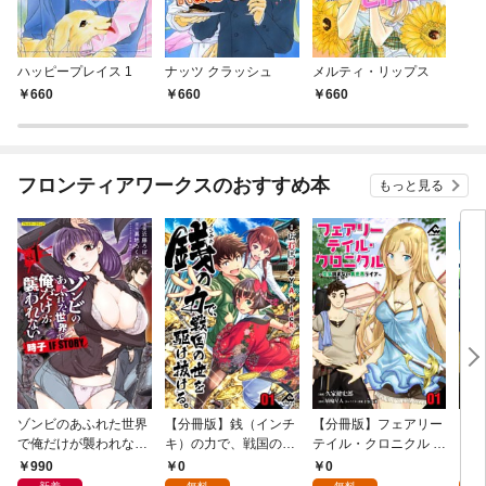
ハッピープレイス 1
ナッツ クラッシュ
メルティ・リップス
660
660
660
フロンティアワークスのおすすめ本
もっと見る
ゾンビのあふれた世界
【分冊版】銭（インチ
【分冊版】フェアリー
【分
で俺だけが襲われない
キ）の力で、戦国の世
テイル・クロニクル ～
タン
時子 IF STORY 1
を駆け抜ける。 第1話
空気読まない異世界ラ
第1
990
0
0
0
イフ～ 第1話