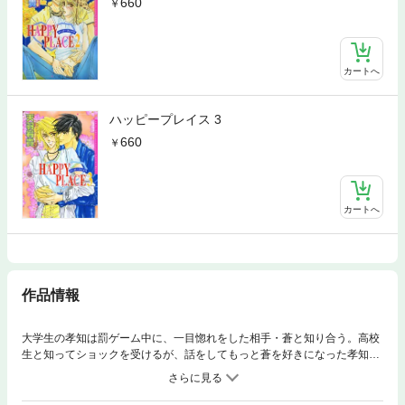
660
カートへ
ハッピープレイス 3
660
カートへ
作品情報
大学生の孝知は罰ゲーム中に、一目惚れをした相手・蒼と知り合う。高校
生と知ってショックを受けるが、話をしてもっと蒼を好きになった孝知。
ダメもとで蒼にキスつきの告白をするが、当然蒼は怒って帰ってしまう。
翌日から孝知は猛アタックをかけるが蒼は冷たくかわす。だが、蒼の微妙
な優しさに孝知はますます惚れてしまい…。二人は恋人同士になれるの