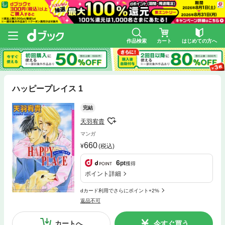
作品検索
カート
はじめての方へ
ハッピープレイス 1
完結
天羽宥貴
マンガ
660
(税込)
6
pt
獲得
ポイント詳細
dカード利用でさらにポイント+2%
返品不可
カートへ
今すぐ買う