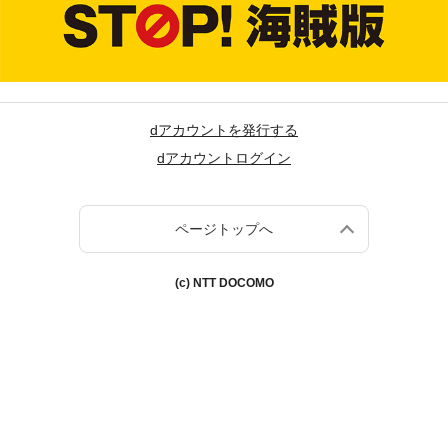
dアカウントを発行する
dアカウントログイン
ページトップへ
(c) NTT DOCOMO