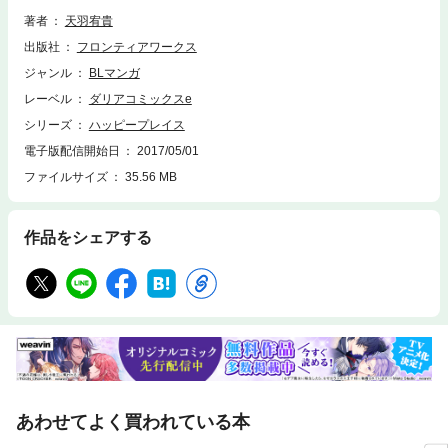
か！？
著者
天羽宥貴
出版社
フロンティアワークス
ジャンル
BLマンガ
レーベル
ダリアコミックスe
シリーズ
ハッピープレイス
電子版配信開始日
2017/05/01
ファイルサイズ
35.56 MB
作品をシェアする
あわせてよく買われている本