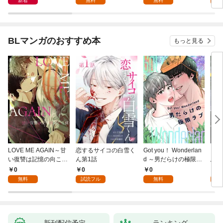
新着
無料
無料
BLマンガのおすすめ本
もっと見る
LOVE ME AGAIN～甘
恋するサイコの白雪く
Got you！ Wonderlan
ビバ
い復讐は記憶の向こう
ん第1話
d ～男だらけの極限ラ
鳥は
側～(1)
ブ～(1)
【全
0
0
0
0
無料
試読フル
無料
新刊配信予定
ランキング