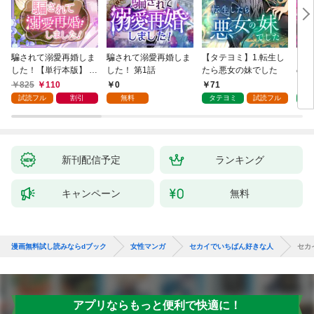
騙されて溺愛再婚しま
騙されて溺愛再婚しま
【タテヨミ】1.転生し
【タ
した！【単行本版】 1
した！ 第1話
たら悪女の妹でした
の私
巻
825
110
0
71
7
試読フル
割引
無料
タテヨミ
試読フル
タ
新刊配信予定
ランキング
キャンペーン
無料
漫画無料試し読みならdブック
女性マンガ
セカイでいちばん好きな人
セカ
アプリならもっと便利で快適に！