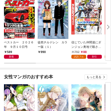
ベストカー ２０２６
徒然チルドレン カラ
信じていた仲間達にダ
魔女
年 ９月１０日号
ー版（１）
ンジョン奥地で殺され
かけたがギフト『無限
589
792
88
7
990
ガチャ』でレベル９９
新着
試読フル
割引
試
９９の仲間達を手に入
れて元パーティーメン
バーと世界に復讐＆
『ざまぁ！』します！
女性マンガのおすすめ本
もっと見る
（１）