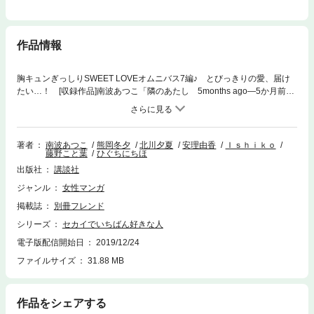
作品情報
胸キュンぎっしりSWEET LOVEオムニバス7編♪ とびっきりの愛、届け
たい…！ [収録作品]南波あつこ「隣のあたし 5months ago―5か月前
―」／熊岡冬夕「ラブリーフレンドシップ」／北川夕夏「恋、各駅停車～
初恋電車～」／安理由香「居候お断り。」／Ishiko「なつ、十歳」／藤野
こと葉「津田ベーカリーで夕食を」／ひぐちにちほ「小春びより」
著者
南波あつこ
熊岡冬夕
北川夕夏
安理由香
Ｉｓｈｉｋｏ
藤野こと葉
ひぐちにちほ
出版社
講談社
ジャンル
女性マンガ
掲載誌
別冊フレンド
シリーズ
セカイでいちばん好きな人
電子版配信開始日
2019/12/24
ファイルサイズ
31.88 MB
作品をシェアする