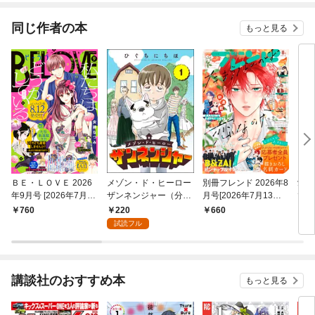
同じ作者の本
もっと見る
ＢＥ・ＬＯＶＥ 2026
メゾン・ド・ヒーロー
別冊フレンド 2026年8
愛が
年9月号 [2026年7月31
ザンネンジャー（分冊
月号[2026年7月13日
でき
日発売]
版） 【第1話】
発売]
チ（
220
760
660
1
試読フル
講談社のおすすめ本
もっと見る