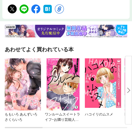
あわせてよく買われている本
ももいろ あんずいろ
ワンルームスイートラ
ハコイリのムスメ
職業
さくらいろ
イフ−お隣り芸能人と
ヒミツの恋−【マイク
ロ】