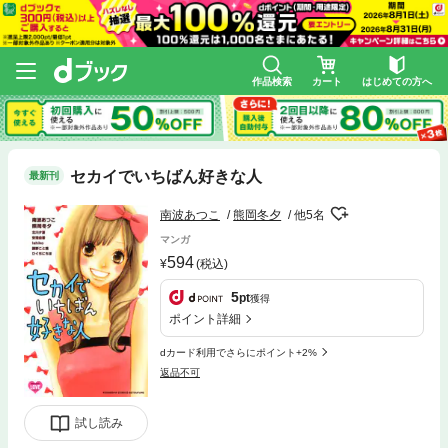
作品検索
カート
はじめての方へ
セカイでいちばん好きな人
最新刊
南波あつこ
熊岡冬夕
他5名
マンガ
594
(税込)
5
pt
獲得
ポイント詳細
dカード利用でさらにポイント+2%
返品不可
試し読み