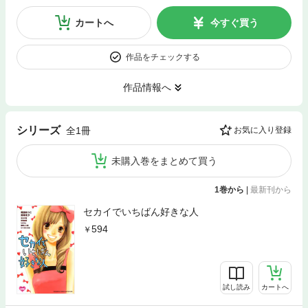
カートへ
今すぐ買う
作品をチェックする
作品情報へ
シリーズ
全1冊
お気に入り登録
未購入巻をまとめて買う
1巻から
|
最新刊から
セカイでいちばん好きな人
594
試し読み
カートへ