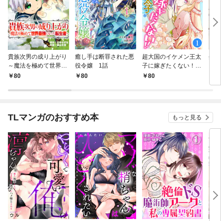
貴族次男の成り上がり
癒し手は断罪された悪
超大国のイケメン王太
生産
～魔法を極めて世界最
役令嬢 1話
子に嫁ぎたくない！！
して
強になった転生者～
1話
も作
80
80
80
8
1話
パー
いま
TLマンガのおすすめ本
もっと見る