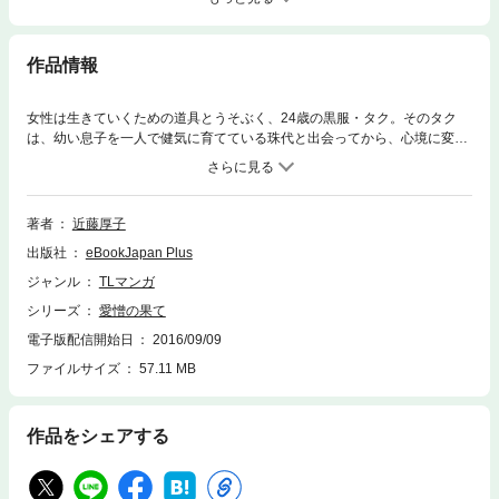
作品情報
女性は生きていくための道具とうそぶく、24歳の黒服・タク。そのタク
は、幼い息子を一人で健気に育てている珠代と出会ってから、心境に変化
が…。お互い恋人ができるまでという条件で契約同棲している佑紀と薫。
その佑紀が、なんと財閥の御曹司からプロポーズされ…。神聖な教室で淫
らな妄想をする女教師に危ない匂いの男が…。
著者
近藤厚子
出版社
eBookJapan Plus
ジャンル
TLマンガ
シリーズ
愛憎の果て
電子版配信開始日
2016/09/09
ファイルサイズ
57.11 MB
作品をシェアする