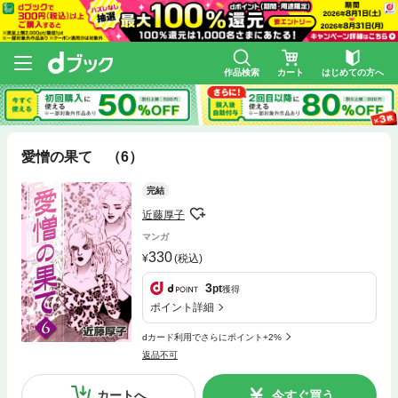
作品検索
カート
はじめての方へ
愛憎の果て （6）
完結
近藤厚子
マンガ
330
(税込)
3
pt
獲得
ポイント詳細
dカード利用でさらにポイント+2%
返品不可
カートへ
今すぐ買う