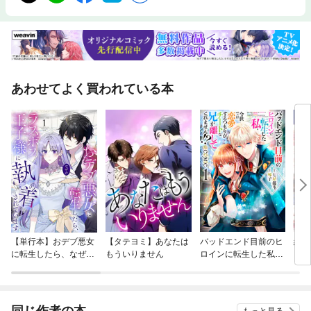
あわせてよく買われている本
【単行本】おデブ悪女
【タテヨミ】あなたは
バッドエンド目前のヒ
結界
に転生したら、なぜか
もういりません
ロインに転生した私、
ラスボス王子様に執着
今世では恋愛するつも
されています
りがチートな兄が離し
てくれません！？@C
OMIC
同じ作者の本