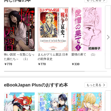
もっと見る
怖い因習 ～生贄になっ
まんがグリム童話 日本
愛憎の果て （1）
淫ら
た娘たち～ （1）
の戦争哀史
ラダ
770
770
330
5
eBookJapan Plusのおすすめ本
もっと見る