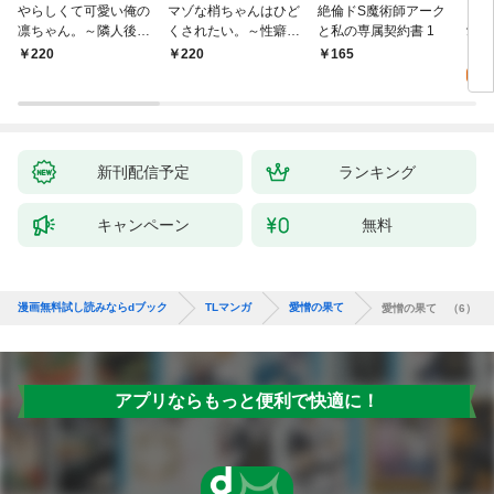
やらしくて可愛い俺の
マゾな梢ちゃんはひど
絶倫ドS魔術師アーク
キス
凛ちゃん。～隣人後輩
くされたい。～性癖マ
と私の専属契約書 1
愛？(
くんのイキすぎた執着
ッチした後輩と欲望の
0
220
220
165
にハメ堕とされる～(1)
ままにセックスしたら
～(1)
新刊配信予定
ランキング
キャンペーン
無料
漫画無料試し読みならdブック
TLマンガ
愛憎の果て
愛憎の果て （6）
アプリならもっと便利で快適に！