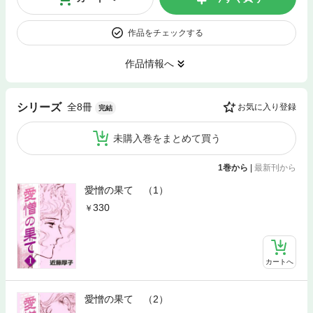
作品をチェックする
作品情報へ
全8冊
シリーズ
お気に入り登録
完結
未購入巻をまとめて買う
1巻から
|
最新刊から
愛憎の果て （1）
330
カートへ
愛憎の果て （2）