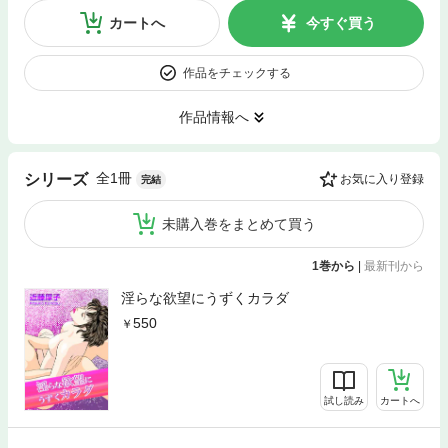
カートへ
今すぐ買う
作品をチェックする
作品情報へ
全1冊
シリーズ
お気に入り登録
完結
未購入巻をまとめて買う
1巻から
|
最新刊から
淫らな欲望にうずくカラダ
550
試し読み
カートへ