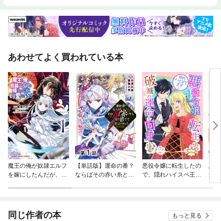
あわせてよく買われている本
魔王の俺が奴隷エルフ
【単話版】運命の番？
悪役令嬢に転生したの
悪役
を嫁にしたんだが、ど
ならばその赤い糸とや
で、隠れハイスペ王子
が、
う愛でればいい？
ら切り捨てて差し上げ
と破滅の運命を回避し
たな
ましょう@COMIC
ます！
霊と
れた
息と
同じ作者の本
もっと見る
うで