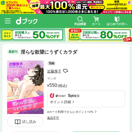
作品検索
カート
はじめての方へ
淫らな欲望にうずくカラダ
最新刊
完結
近藤厚子
マンガ
550
(税込)
5
pt
獲得
ポイント詳細
dカード利用でさらにポイント+2%
返品不可
試し読み