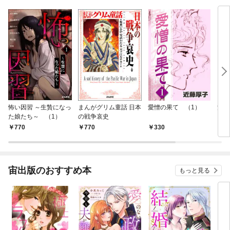
（コ
怖い因習 ～生贄になっ
まんがグリム童話 日本
愛憎の果て （1）
淫ら
た娘たち～ （1）
の戦争哀史
ラダ
770
770
330
5
宙出版のおすすめ本
もっと見る