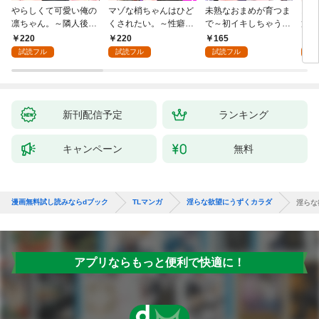
やらしくて可愛い俺の
マゾな梢ちゃんはひど
未熟なおまめが育つま
お見
凛ちゃん。～隣人後輩
くされたい。～性癖マ
で～初イキしちゃう敏
筋肉
くんのイキすぎた執着
ッチした後輩と欲望の
感指導～1
絶寸
220
220
165
1
にハメ堕とされる～(1)
ままにセックスしたら
1【
試読フル
試読フル
試読フル
試
～(1)
付き
新刊配信予定
ランキング
キャンペーン
無料
漫画無料試し読みならdブック
TLマンガ
淫らな欲望にうずくカラダ
淫らな
アプリならもっと便利で快適に！