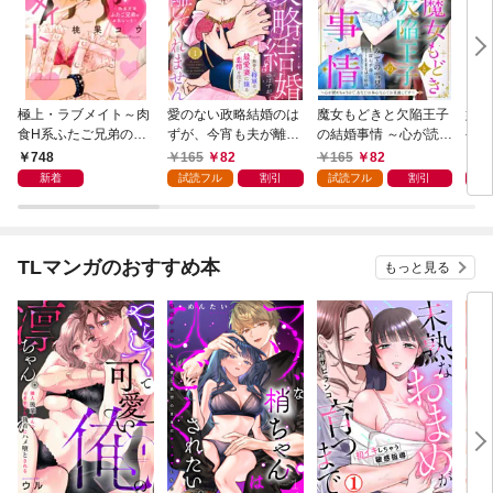
極上・ラブメイト～肉
愛のない政略結婚のは
魔女もどきと欠陥王子
婚約
食H系ふたご兄弟のお
ずが、今宵も夫が離し
の結婚事情 ～心が読め
やし
気にいり～
てくれません～無骨な
ちゃうので、あなたの
器用
748
165
82
165
82
1
将軍は最愛妻に滾る恋
本心なんてお見通しで
た【
新着
試読フル
割引
試読フル
割引
情を注ぐ～【単話売】
す～【単話売】 1話
1話
TLマンガのおすすめ本
もっと見る