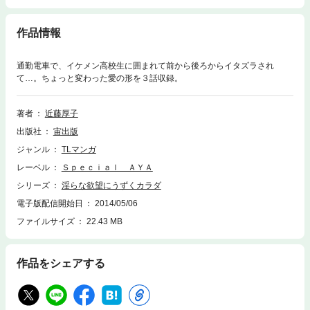
作品情報
通勤電車で、イケメン高校生に囲まれて前から後ろからイタズラされ
て…。ちょっと変わった愛の形を３話収録。
著者
近藤厚子
出版社
宙出版
ジャンル
TLマンガ
レーベル
Ｓｐｅｃｉａｌ ＡＹＡ
シリーズ
淫らな欲望にうずくカラダ
電子版配信開始日
2014/05/06
ファイルサイズ
22.43 MB
作品をシェアする