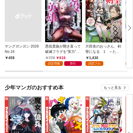
ヤングガンガン 2026
悪役貴族が開き直って
片田舎のおっさん、剣
聖女
No.16
破滅フラグを“実力”で
聖になる 1 ～ただ
ら乗
叩き折っていたら、い
の田舎の剣術師範だっ
巻
770
616
1,430
6
￥459
つの間にかヒロイン達
たのに、大成した弟子
試読増量
割引
試読フル
試
から英雄視されるよう
たちが俺を放ってくれ
になった件（コミッ
ない件～
ク） 1巻
少年マンガのおすすめ本
もっと見る