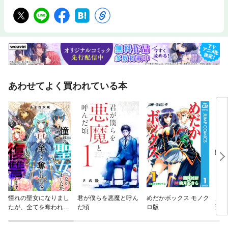
あわせてよく買われている本
憧れの聖女になりまし
君が僕らを悪魔と呼ん
めだかボックス モノク
片田
たが、全てを奪われた
だ頃
ロ版
聖に
ので復讐します。(話
の剣
売り)
に、