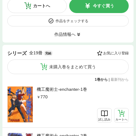
カートへ
今すぐ買う
作品をチェックする
作品情報へ
全19冊
シリーズ
お気に入り登録
完結
未購入巻をまとめて買う
1巻から
|
最新刊から
機工魔術士-enchanter-1巻
770
試し読み
カートへ
機工魔術士-enchanter-2巻