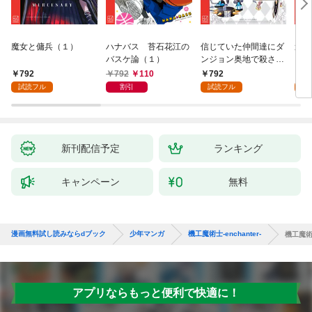
魔女と傭兵（１）
ハナバス 苔石花江の
信じていた仲間達にダ
追放
バスケ論（１）
ンジョン奥地で殺され
『自
かけたがギフト『無限
領地
792
792
110
792
7
ガチャ』でレベル９９
強の
試読フル
割引
試読フル
試
９９の仲間達を手に入
～最
れて元パーティーメン
で始
バーと世界に復讐＆
拓ス
『ざまぁ！』します！
（１
（１）
新刊配信予定
ランキング
キャンペーン
無料
漫画無料試し読みならdブック
少年マンガ
機工魔術士-enchanter-
機工魔術士
アプリならもっと便利で快適に！