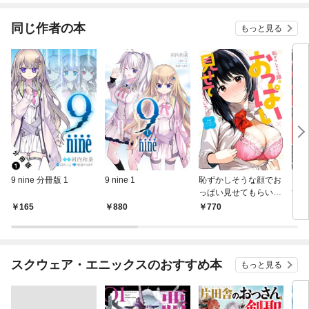
が俺
件～
同じ作者の本
もっと見る
9 nine 分冊版 1
9 nine 1
恥ずかしそうな顔でお
この
っぱい見せてもらいた
すご
い赤面おっぱいアンソ
165
880
770
1,
ロジー
スクウェア・エニックスのおすすめ本
もっと見る