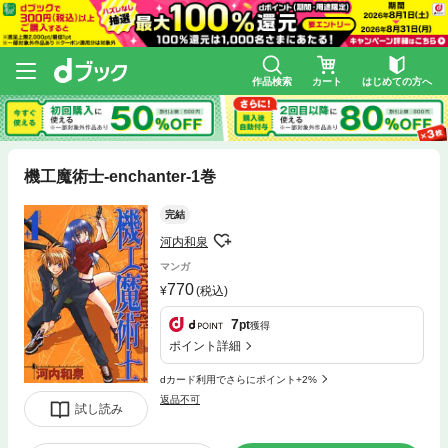
作品検索
カート
はじめての方へ
機工魔術士-enchanter-1巻
完結
河内和泉
マンガ
770
(税込)
7
pt
獲得
ポイント詳細
dカード利用でさらにポイント+2%
返品不可
試し読み