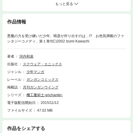
もっと見る
作品情報
悪魔の力を受け継いだ少年、晴彦が作り出すのは…!? お色気満載のファ
ンタジーコメディ、第１巻!!(C)2002 Izumi Kawachi
著者
河内和泉
出版社
スクウェア・エニックス
ジャンル
少年マンガ
レーベル
ガンガンコミックス
掲載誌
月刊ガンガンウイング
シリーズ
機工魔術士-enchanter-
電子版配信開始日
2015/11/12
ファイルサイズ
47.02 MB
作品をシェアする