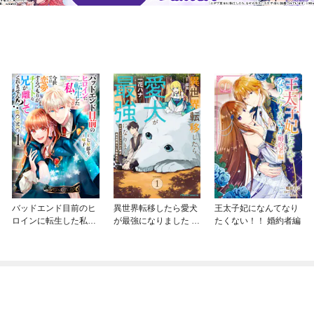
バッドエンド目前のヒ
異世界転移したら愛犬
王太子妃になんてなり
ロインに転生した私、
が最強になりました ～
たくない！！ 婚約者編
今世では恋愛するつも
シルバーフェンリルと
りがチートな兄が離し
俺が異世界暮らしを始
てくれません！？@C
めたら～ THE COMIC
OMIC