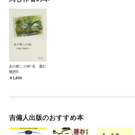
あの町この村-谷 義仁
随想II-
1,650
吉備人出版のおすすめ本