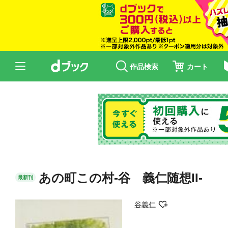
作品検索
カート
あの町この村-谷 義仁随想II-
最新刊
谷義仁