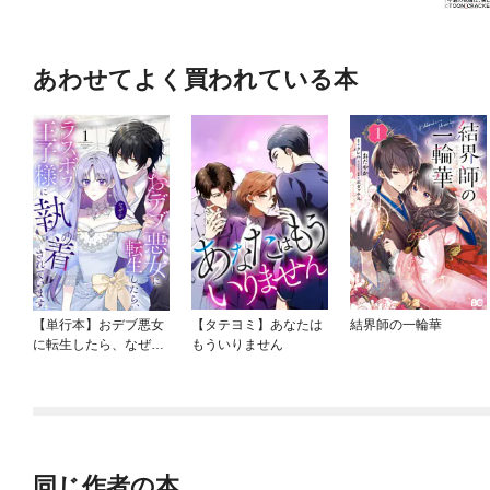
あわせてよく買われている本
【単行本】おデブ悪女
【タテヨミ】あなたは
結界師の一輪華
に転生したら、なぜか
もういりません
ラスボス王子様に執着
されています
同じ作者の本