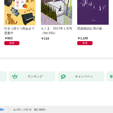
行きつ戻りつ死ぬまで
ちくま 2017年１月号
冥途探訪記 死の旅
思案中
（No.550）
803
1,100
110
新着
新着
ランキング
キャンペーン
II-
あの町この村-谷 義仁随想II-