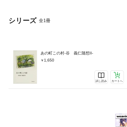
シリーズ
全1冊
あの町この村-谷 義仁随想II-
1,650
試し読み
カートへ