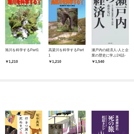
旭川を科学するPart1
高梁川を科学するPart
瀬戸内の経済人-人と企
1
業の歴史に学ぶ24話-
1,210
1,210
1,540