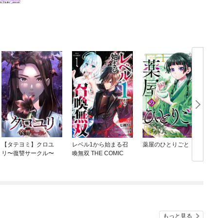
【タテヨミ】クロユ
レベル1から始まる召
薬屋のひとりごと
リ〜復讐サークル〜
喚無双 THE COMIC
もっと見る