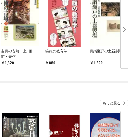
吉備の古墳 上 -備
笑顔の教育学 1
備讃瀬戸の土器製塩
前・美作-
1,320
880
1,320
もっと見る