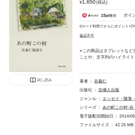
1,650
(税込)
ポイ
15
pt
獲得
dカード利用でさらにポイント+2
返品不可
※この商品はタブレットなど
ことや、文字列のハイライト
山建部で、町の文化センター
試し読み
著者
谷義仁
出版社
吉備人出版
ジャンル
エッセイ・随筆
シリーズ
あの町この村-谷 
電子版配信開始日
2014/06
ファイルサイズ
42.25 MB