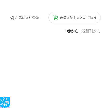
お気に入り登録
未購入巻をまとめて買う
1巻から
|
最新刊から