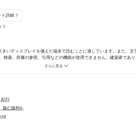
ント詳細
%
大きいディスプレイを備えた端末で読むことに適しています。また、文
、検索、辞書の参照、引用などの機能が使用できません。建築家であり
館長を務めた建築家谷義仁さんの２冊目の随想＆スケッチ集。
・紀行
義仁随想II-
/28