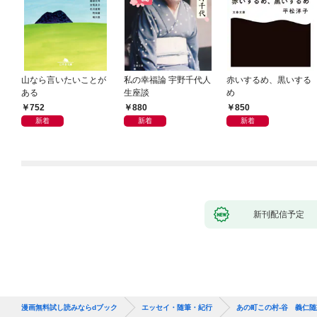
山なら言いたいことが
私の幸福論 宇野千代人
赤いするめ、黒いする
ある
生座談
め
752
880
850
新着
新着
新着
新刊配信予定
漫画無料試し読みならdブック
エッセイ・随筆・紀行
あの町この村-谷 義仁随想