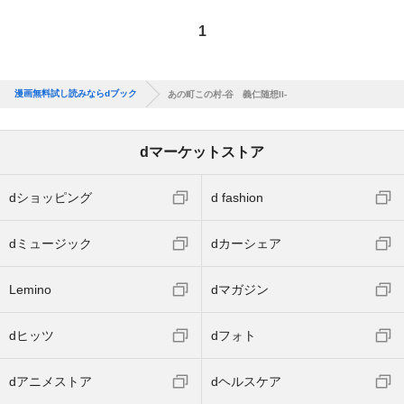
1
漫画無料試し読みならdブック
あの町この村-谷 義仁随想II-
dマーケットストア
dショッピング
d fashion
dミュージック
dカーシェア
Lemino
dマガジン
dヒッツ
dフォト
dアニメストア
dヘルスケア