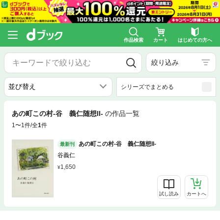
作品検索
カート
はじめての方へ
絞り込み
シリーズでまとめる
あの町この村-谷 義仁随想II-
の作品一覧
1〜1件/全
1
件
あの町この村-谷 義仁随想II-
最新刊
谷義仁
1,650
試し読み
カートへ