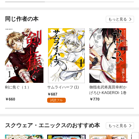
されています
たち
ね！
同じ作者の本
もっと見る
剣に焦ぐ（１）
サムライハーフ (1)
御指名武将真田幸村か
げろひ-KAGEROI- 1巻
687
660
770
試読フル
スクウェア・エニックスのおすすめ本
もっと見る