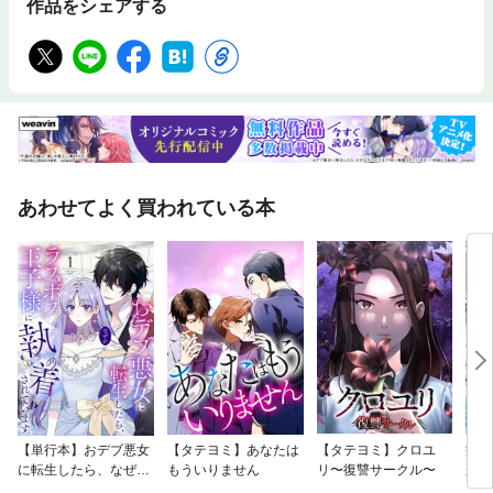
作品をシェアする
あわせてよく買われている本
【単行本】おデブ悪女
【タテヨミ】あなたは
【タテヨミ】クロユ
病弱
に転生したら、なぜか
もういりません
リ〜復讐サークル〜
が、
ラスボス王子様に執着
ぎて