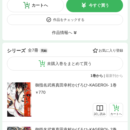
カートへ
今すぐ買う
作品をチェックする
作品情報へ
全7冊
シリーズ
お気に入り登録
完結
未購入巻をまとめて買う
1巻から
|
最新刊から
御指名武将真田幸村かげろひ-KAGEROI- 1巻
770
試し読み
カートへ
御指名武将真田幸村かげろひ-KAGEROI- 2巻