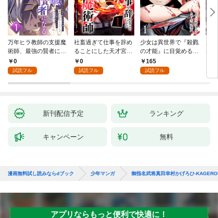
万年ヒラ教師の支援魔
社畜過ぎて仕事を辞め
少女は異世界で『殺戮
魔王
術師、最強の賢者にな
ることにした天才宮廷
の才能』に目覚める
者パ
る～不人気の支援魔術
魔術師～辺境の地でス
(話売り) #1
やっ
0
0
165
2
師は給料泥棒だと魔術
ローライフを夢見る
試読フル
試読フル
試読フル
大学をクビになった
が、不届き者を倒して
が、出世した元教え子
いたら『最果ての魔
たちのおかげで何も困
女』と呼ばれるように
らない件～ 第1話
なる～ 第1話
新刊配信予定
ランキング
キャンペーン
無料
漫画無料試し読みならdブック
少年マンガ
御指名武将真田幸村かげろひ-KAGEROI
アプリならもっと便利で快適に！