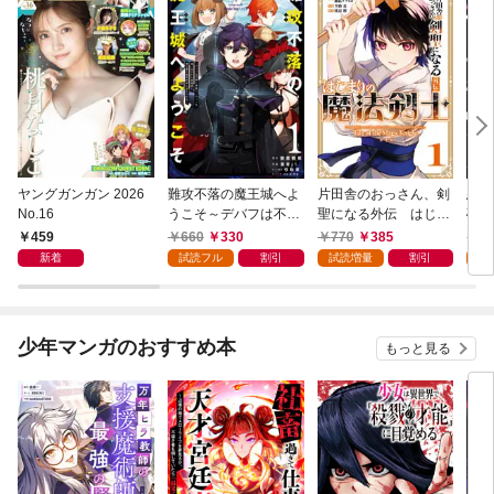
ヤングガンガン 2026
難攻不落の魔王城へよ
片田舎のおっさん、剣
悪役
No.16
うこそ～デバフは不要
聖になる外伝 はじま
破滅
と勇者パーティーを追
りの魔法剣士 1巻
叩き
459
660
330
770
385
7
い出された黒魔導士、
つの
新着
試読フル
割引
試読増量
割引
試
魔王軍の最高幹部に迎
から
えられる～ １巻
にな
ク）
少年マンガのおすすめ本
もっと見る