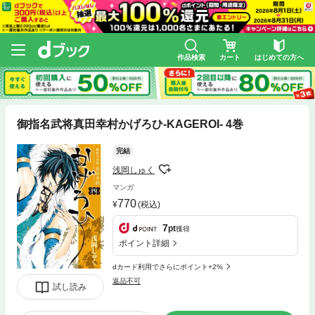
作品検索
カート
はじめての方へ
御指名武将真田幸村かげろひ-KAGEROI- 4巻
完結
浅岡しゅく
マンガ
770
(税込)
7
pt
獲得
ポイント詳細
dカード利用でさらにポイント+2%
返品不可
試し読み