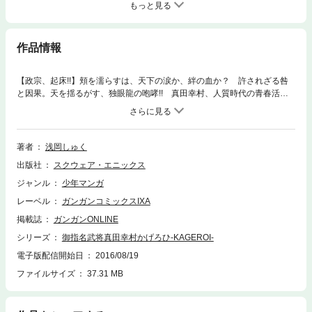
もっと見る
作品情報
【政宗、起床!!】頬を濡らすは、天下の涙か、絆の血か？ 許されざる咎
と因果。天を揺るがす、独眼龍の咆哮!! 真田幸村、人質時代の青春活劇
第４巻!!(C)2011 Shuku Asaoka
著者
浅岡しゅく
出版社
スクウェア・エニックス
ジャンル
少年マンガ
レーベル
ガンガンコミックスIXA
掲載誌
ガンガンONLINE
シリーズ
御指名武将真田幸村かげろひ-KAGEROI-
電子版配信開始日
2016/08/19
ファイルサイズ
37.31 MB