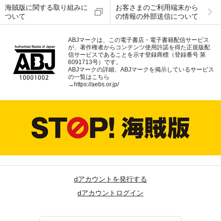
海賊版に関する取り組みに
お客さまのご利用端末から
ついて
の情報の外部送信について
ABJマークは、この電子書店・電子書籍配信サービス
が、著作権者からコンテンツ使用許諾を得た正規版配
信サービスであることを示す登録商標（登録番号 第
6091713号）です。
ABJマークの詳細、ABJマークを掲示しているサービス
の一覧はこちら
→
https://aebs.or.jp/
dアカウントを発行する
dアカウントログイン