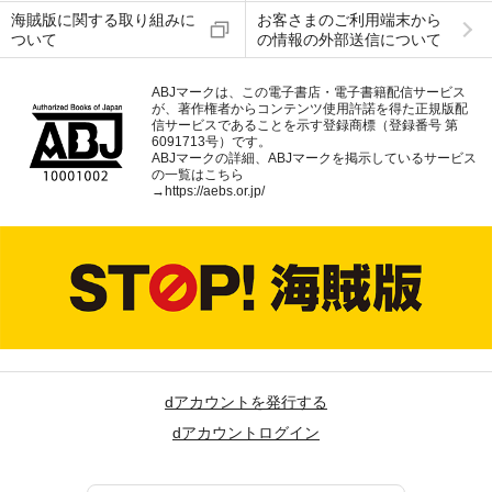
海賊版に関する取り組みに
お客さまのご利用端末から
ついて
の情報の外部送信について
ABJマークは、この電子書店・電子書籍配信サービス
が、著作権者からコンテンツ使用許諾を得た正規版配
信サービスであることを示す登録商標（登録番号 第
6091713号）です。
ABJマークの詳細、ABJマークを掲示しているサービス
の一覧はこちら
→
https://aebs.or.jp/
dアカウントを発行する
dアカウントログイン