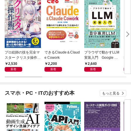
プロ絵師の技を完全マ
できるClaude＆Claud
ブラウザで動かすLLM
電子
スター クリスタ操作術
e Cowork
実装入門 Google Col
報告
決定版 改訂2版 CLIP S
aboratoryで実践するL
2,530
2,200
2,640
9
TUDIO PAINT PRO/E
LM・RAG・ファイン
新着
新着
新着
X/iPad対応
チューニング
スマホ・PC・ITのおすすめ本
もっと見る