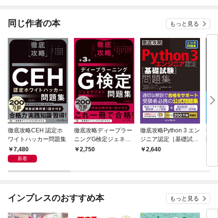
されています
りがチートな兄が離し
てくれません！？@C
OMIC
同じ作者の本
もっと見る
徹底攻略CEH 認定ホ
徹底攻略ディープラー
徹底攻略Python 3 エン
徹底
ワイトハッカー問題集
ニングG検定ジェネラ
ジニア認定［基礎試
問題
リスト問題集 第3版
験］問題集
NA
7,480
2,750
2,640
3,
新着
インプレスのおすすめ本
もっと見る