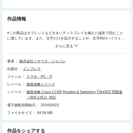
作品情報
※この商品はタブレットなど大きいディスプレイを備えた端末で読むこと
に適しています。また、文字だけを拡大することや、文字列のハイライ
ト、検索、辞書の参照、引用などの機能が使用できません。TSHOOT新試
験を受験する人は必携！！Cisco試験対策書で実績No.1を誇る『徹底攻
略』シリーズから、CCNP Routing & Switching Ver.2.0の新試験に対応し
たTSHOOT問題集（試験番号：300-135J）が登場！合格のキモとなる
著者
株式会社ソキウス・ジャパン
「シナリオ問題」「トラブルチケット問題」を徹底的にサポート。・シナ
出版社
インプレス
リオ問題 14問・トラブルチケット問題 62問全251問の豊富な実践問題
を解けば、合格力アップ間違いなし！
ジャンル
スマホ・PC・IT
レーベル
徹底攻略シリーズ
シリーズ
徹底攻略 Cisco CCNP Routing & Switching TSHOOT 問題集
［300-135J］対応
電子版配信開始日
2016/04/22
ファイルサイズ
84.59 MB
作品をシェアする