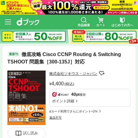
作品検索
カート
はじめての方へ
徹底攻略 Cisco CCNP Routing & Switching
最新刊
TSHOOT 問題集［300-135J］対応
株式会社ソキウス・ジャパン
4,400
(税込)
40
pt
獲得
ポイント詳細
dカード利用でさらにポイント+2%
返品不可
試し読み