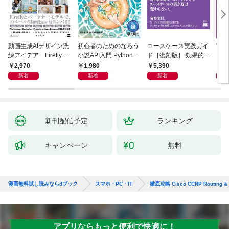
動画生成AIデザイン洗
初心者のためのなろう
ユースケース実践ガイ
実践E
練アイデア Firefly &
小説API入門 Pythonで
ド［復刻版］ 効果的な
カル
Veo， Kling， etc.
作るデータ活用法
ユースケースの書き方
生成
2,970
1,980
5,390
2,
新着
新着
新着
新刊配信予定
ランキング
キャンペーン
無料
漫画無料試し読みならdブック
スマホ・PC・IT
徹底攻略 Cisco CCNP Routing 
アプリならもっと便利で快適に！