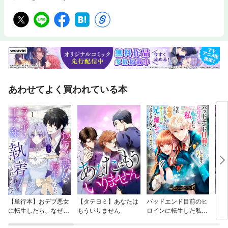
あわせてよく買われている本
【単行本】おデブ悪女
【タテヨミ】あなたは
バッドエンド目前のヒ
【タ
に転生したら、なぜか
もういりません
ロインに転生した私、
リ〜
ラスボス王子様に執着
今世では恋愛するつも