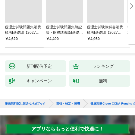
税理士試験問題集消費
税理士試験問題集簿記
税理士試験教科書消費
税理
税法Ⅰ基礎編【2027年
論・財務諸表論Ⅰ基礎編
税法Ⅰ基礎編【2027年
税法
度版】
【2027年度版】
度版】
度版
￥4,620
￥4,400
￥4,950
￥4,
新刊配信予定
ランキング
キャンペーン
無料
漫画無料試し読みならdブック
資格・検定・就職
徹底攻略Cisco CCNA Routing 
アプリならもっと便利で快適に！