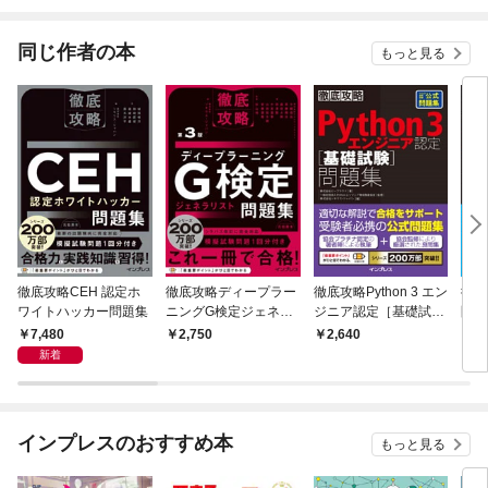
されています
りが
てく
OMI
同じ作者の本
もっと見る
徹底攻略CEH 認定ホ
徹底攻略ディープラー
徹底攻略Python 3 エン
徹底
ワイトハッカー問題集
ニングG検定ジェネラ
ジニア認定［基礎試
問題
リスト問題集 第3版
験］問題集
NA
7,480
2,750
2,640
3,
新着
インプレスのおすすめ本
もっと見る