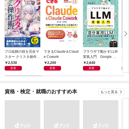
プロ絵師の技を完全マ
できるClaude＆Claud
ブラウザで動かすLLM
いち
スター クリスタ操作術
e Cowork
実装入門 Google Col
AI
決定版 改訂2版 CLIP S
aboratoryで実践するL
本 
2,530
2,200
2,640
2,
TUDIO PAINT PRO/E
LM・RAG・ファイン
しい
新着
新着
新着
X/iPad対応
チューニング
内デ
資格・検定・就職のおすすめ本
もっと見る