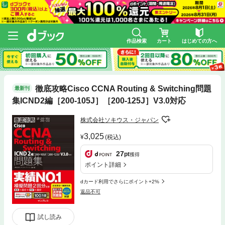
作品検索
カート
はじめての方へ
徹底攻略Cisco CCNA Routing & Switching問題
最新刊
集ICND2編［200-105J］［200-125J］V3.0対応
株式会社ソキウス・ジャパン
3,025
(税込)
27
pt
獲得
ポイント詳細
dカード利用でさらにポイント+2%
返品不可
試し読み