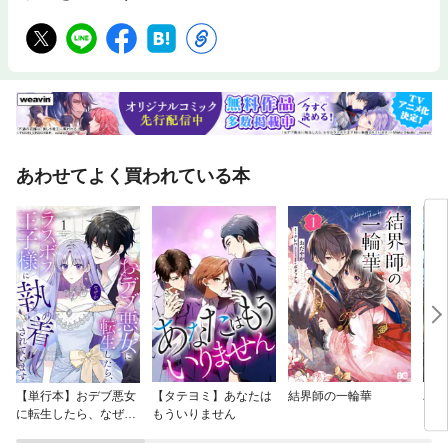
あわせてよく買われている本
【単行本】おデブ悪女
【タテヨミ】あなたは
結界師の一輪華
バッ
に転生したら、なぜか
もういりません
ロイ
ラスボス王子様に執着
今世