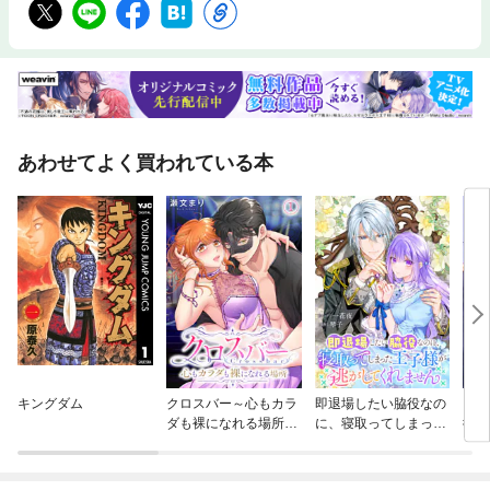
あわせてよく買われている本
キングダム
クロスバー～心もカラ
即退場したい脇役なの
ワケ
ダも裸になれる場所～
に、寝取ってしまった
御曹
【フルカラー】
王子様が逃がしてくれ
まし
ません 【連載版】
極甘
話売