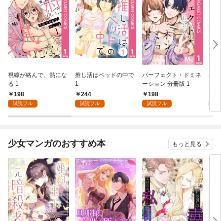
視線が絡んで、熱にな
推し活はベッドの中で
パーフェクト・ドミネ
ふし
る 1
1
ーション 分冊版 1
言っ
198
244
198
2
試読フル
試読フル
試読フル
試
少女マンガのおすすめ本
もっと見る