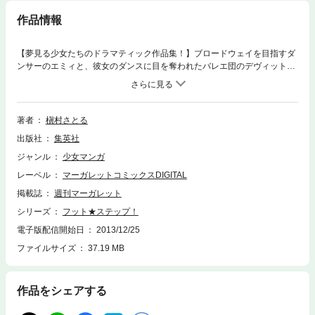
作品情報
【夢見る少女たちのドラマティック作品集！】ブロードウェイを目指すダ
ンサーのエミィと、彼女のダンスに目を奪われたバレエ団のデヴィット。
2人は同じダンスレッスンを受けるうちに心を通じ合わせていく。しか
し、エミィは母親に捨てられた過去から、愛することを恐れていて…。
【同時収録】ライム・ガール／情熱物語
著者
槇村さとる
出版社
集英社
ジャンル
少女マンガ
レーベル
マーガレットコミックスDIGITAL
掲載誌
週刊マーガレット
シリーズ
フット★ステップ！
電子版配信開始日
2013/12/25
ファイルサイズ
37.19 MB
作品をシェアする