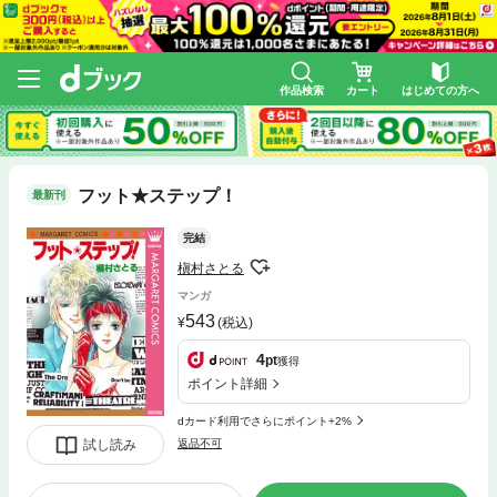
作品検索
カート
はじめての方へ
フット★ステップ！
最新刊
完結
槇村さとる
マンガ
543
(税込)
4
pt
獲得
ポイント詳細
dカード利用でさらにポイント+2%
試し読み
返品不可