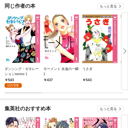
同じ作者の本
もっと見る
ダンシング・ゼネレー
モーメント 永遠の一瞬
うさぎ
クレ
ションsenior 1
1
543
437
543
5
試読増量
集英社のおすすめ本
もっと見る