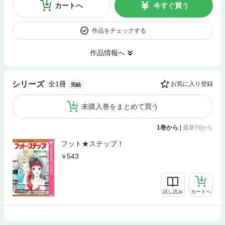
カートへ
今すぐ買う
作品をチェックする
作品情報へ
全1冊
シリーズ
お気に入り登録
完結
未購入巻をまとめて買う
1巻から
|
最新刊から
フット★ステップ！
543
試し読み
カートへ