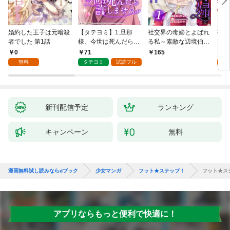
婚約した王子は元暗殺
【タテヨミ】1.旦那
社交界の毒婦とよばれ
視線
者でした 第1話
様、今世は死んだら許
る私～素敵な辺境伯令
る 1
しません
息に腕を折られたの
0
71
1
165
で、責任とってもらい
無料
タテヨミ
試読フル
試
ます～［ばら売り］
第1話
新刊配信予定
ランキング
キャンペーン
無料
漫画無料試し読みならdブック
少女マンガ
フット★ステップ！
フット★ス
アプリならもっと便利で快適に！