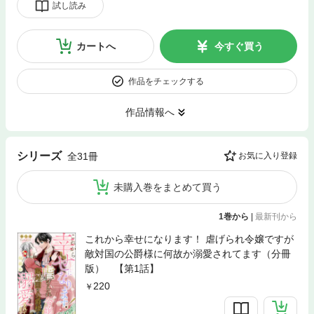
試し読み
カートへ
今すぐ買う
作品をチェックする
作品情報へ
シリーズ
全31冊
お気に入り登録
未購入巻をまとめて買う
1巻から
|
最新刊から
これから幸せになります！ 虐げられ令嬢ですが
敵対国の公爵様に何故か溺愛されてます（分冊
版） 【第1話】
220