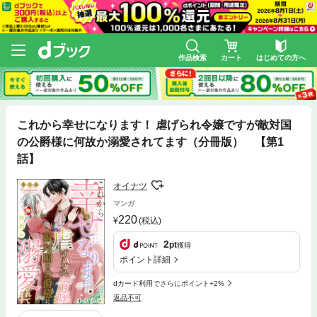
作品検索
カート
はじめての方へ
これから幸せになります！ 虐げられ令嬢ですが敵対国
の公爵様に何故か溺愛されてます（分冊版） 【第1
話】
オイナツ
マンガ
220
(税込)
2
pt
獲得
ポイント詳細
dカード利用でさらにポイント+2%
返品不可