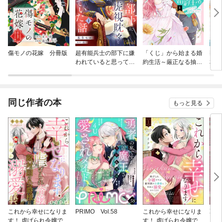
傷モノの花嫁 分冊版
超有能兵士の部下に嫌
「くじ」から始まる婚
契約
われていると思ってた
約生活～厳正なる抽選
相で
ら、長年虎視眈々と狙
の結果、笑わない次期
相室
われていた話（単話
公爵様の婚約者に当選
され
版）
しました～
中）
版
同じ作者の本
もっと見る
これから幸せになりま
PRIMO Vol.58
これから幸せになりま
乙女
す！ 虐げられ令嬢です
す！ 虐げられ令嬢です
（単