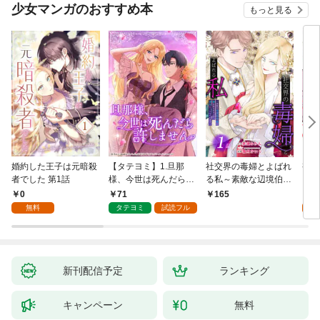
少女マンガのおすすめ本
もっと見る
婚約した王子は元暗殺
【タテヨミ】1.旦那
社交界の毒婦とよばれ
視線
者でした 第1話
様、今世は死んだら許
る私～素敵な辺境伯令
る 1
しません
息に腕を折られたの
0
71
1
165
で、責任とってもらい
無料
タテヨミ
試読フル
試
ます～［ばら売り］
第1話
新刊配信予定
ランキング
キャンペーン
無料