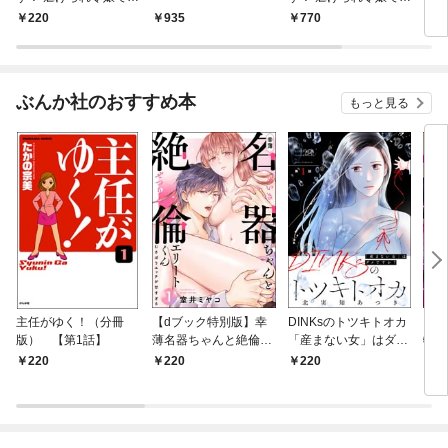
が敵対国の公爵様に何
が敵対国の公爵様に何
220
935
770
1
故か溺愛されてます
故か溺愛されてます
（分冊版） 【第1
【かきおろし漫画付】
話】
（1）
ぶんか社のおすすめ本
もっと見る
主任がゆく！（分冊
【dブック特別版】幸
DINKsのトツキトオカ
【d
版） 【第1話】
薄名器ちゃんと絶倫エ
「産まない女」はダメ
物伯
リートくん むさぼりエ
ですか？（分冊版）
嬢は
220
220
220
2
ッチが甘すぎる（分冊
【第1話】
（分
版） 【第1話】
話】