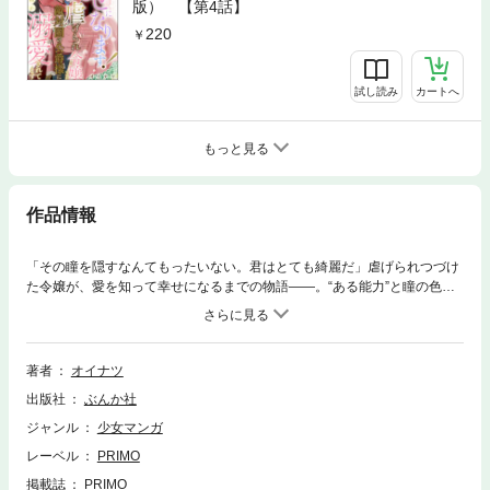
版） 【第4話】
220
試し読み
カートへ
もっと見る
作品情報
「その瞳を隠すなんてもったいない。君はとても綺麗だ」虐げられつづけ
た令嬢が、愛を知って幸せになるまでの物語――。“ある能力”と瞳の色の
せいで家族から「魔女」と蔑まされ、牢の中で幼少期を過ごしたセーラ。
戦地での道具として売られ、売られた先でも忌み嫌われる日々に「悲し
い」と思う気持ちさえも失っていた。終戦後、自分の命がどうなるのかも
わからない中で、敵対国の公爵・アルバートに出会う。「君の身柄は我が
著者
オイナツ
公爵家で預かることが決定した」また利用される…そう思っていたのに、
出版社
ぶんか社
用意されていたのは綺麗な洋服とあたたかい部屋、そして「ここでは自由
にしていい」という優しい言葉だった。なぜこの人はこんなに良くしてく
ジャンル
少女マンガ
れるんだろう……。アルバートからの優しさには、ある理由があって―
レーベル
PRIMO
―？※この作品は『PRIMO Vol.20』に収録されています。重複購入にご注
意下さい。
掲載誌
PRIMO