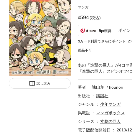
マンガ
594
(税込)
ポイン
5
pt
獲得
dカード利用でさらにポイント+2
返品不可
あの『進撃の巨人』が4コマ
『進撃の巨人』スピンオフ4コ
試し読み
著者
諫山創
hounori
出版社
講談社
ジャンル
少年マンガ
掲載誌
マンガボックス
シリーズ
寸劇の巨人
電子版配信開始日
2019/12