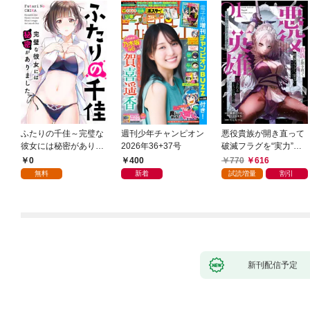
ふたりの千佳～完璧な
週刊少年チャンピオン
悪役貴族が開き直って
彼女には秘密がありま
2026年36+37号
破滅フラグを“実力”で
した(1)
叩き折っていたら、い
0
400
770
616
つの間にかヒロイン達
無料
新着
試読増量
割引
から英雄視されるよう
になった件（コミッ
ク） 1巻
新刊配信予定