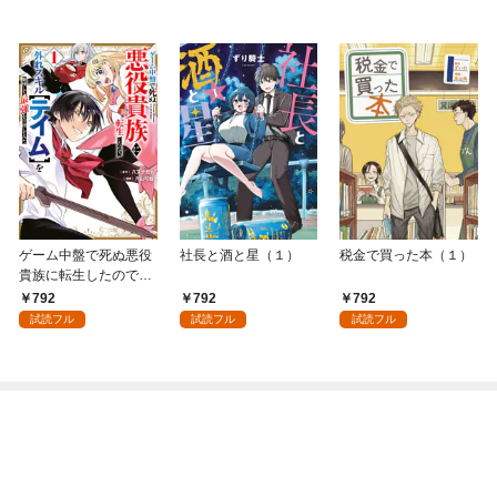
ゲーム中盤で死ぬ悪役
社長と酒と星（１）
税金で買った本（１）
貴族に転生したので、
外れスキル【テイム】
792
792
792
を駆使して最強を目指
試読フル
試読フル
試読フル
してみた（１）