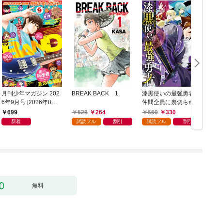
月刊少年マガジン 202
BREAK BACK 1
漆黒使いの最強勇者
6年9月号 [2026年8月6
仲間全員に裏切られた
日発売]
ので最強の魔物と組み
699
528
264
660
330
ます 1巻
新着
試読フル
割引
試読フル
割引
無料