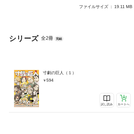
ファイルサイズ
19.11 MB
シリーズ
全2冊
完結
寸劇の巨人（１）
594
試し読み
カートへ