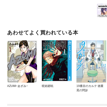
あわせてよく買われている本
AZUMI−あずみ−
呪術廻戦
19番目のカルテ 徳重
晃の問診