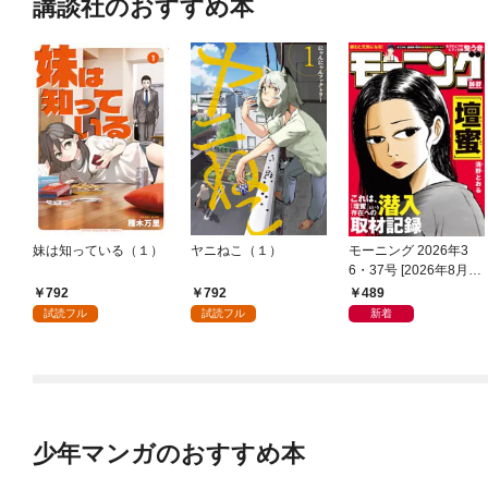
講談社のおすすめ本
妹は知っている（１）
ヤニねこ（１）
モーニング 2026年3
6・37号 [2026年8月6
日発売]
792
792
489
試読フル
試読フル
新着
少年マンガのおすすめ本