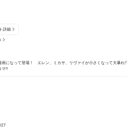
ト詳細
%
漫画になって登場！ エレン、ミカサ、リヴァイが小さくなって大暴れ
マ!!
/27