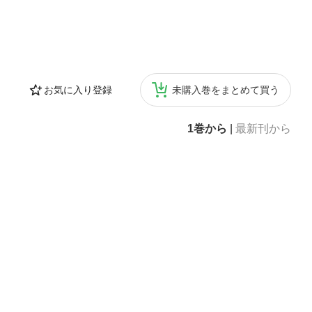
お気に入り登録
未購入巻をまとめて買う
1巻から
|
最新刊から