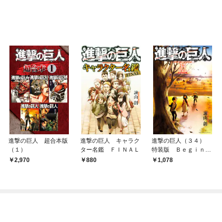
進撃の巨人 超合本版
進撃の巨人 キャラク
進撃の巨人（３４）
（１）
ター名鑑 ＦＩＮＡＬ
特装版 Ｂｅｇｉｎｎ
ｉｎｇ
2,970
880
1,078