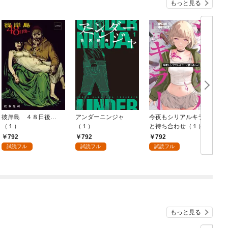
もっと見る
彼岸島 ４８日後…
アンダーニンジャ
今夜もシリアルキラー
（１）
（１）
と待ち合わせ（１）
792
792
792
試読フル
試読フル
試読フル
もっと見る