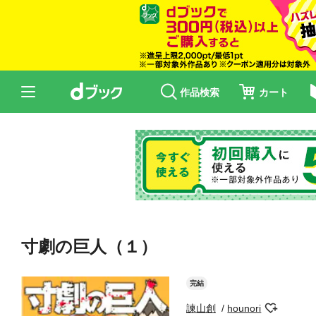
作品検索
カート
寸劇の巨人（１）
完結
諫山創
hounori