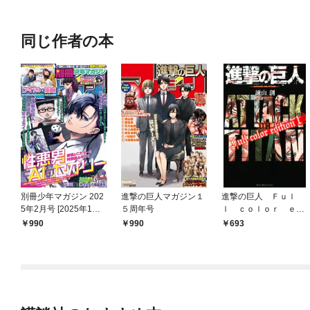
同じ作者の本
別冊少年マガジン 202
進撃の巨人マガジン１
進撃の巨人 Ｆｕｌ
5年2月号 [2025年1月9
５周年号
ｌ ｃｏｌｏｒ ｅｄ
日発売]
ｉｔｉｏｎ（１）
990
990
693