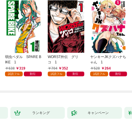
弱虫ペダル SPARE B
WORST外伝 グリ
ヤンキーJKクズハナち
IKE 1
コ 1
ゃん 1
638
319
704
352
528
264
試読フル
割引
試読フル
割引
試読フル
割引
ランキング
キャンペーン