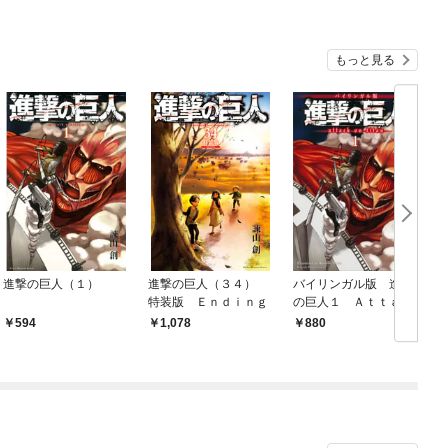
もっと見る
進撃の巨人（１）
進撃の巨人（３４）
バイリンガル版 進撃
特装版 Ｅｎｄｉｎｇ
の巨人１ Ａｔｔａｃ
ｋ ｏｎ Ｔｉｔａ
594
1,078
880
ｎ １