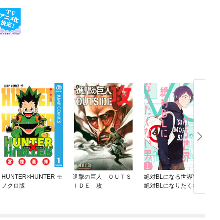
HUNTER×HUNTER モ
進撃の巨人 ＯＵＴＳ
絶対BLになる世界VS
ノクロ版
ＩＤＥ 攻
絶対BLになりたくない
男