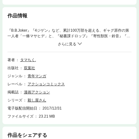
作品情報
『B.B.Joker』『4ジゲン』など、累計100万部を超える、ギャグ原作の第
一人者「一條マサヒデ」と、『秘書課ドロップ』『寄性獣医・鈴音』『セ
ンセ。』など、携帯コミックで異例の4000万ダウンロードを記録する、セ
クシー漫画の第一人者「春輝」が贈る、とても面白い4コマです。
著者
タマちく.
出版社
双葉社
ジャンル
青年マンガ
レーベル
アクションコミックス
掲載誌
漫画アクション
シリーズ
殺し屋さん
電子版配信開始日
2017/12/31
ファイルサイズ
23.21 MB
作品をシェアする