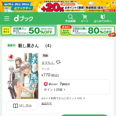
作品検索
カート
はじめての方へ
殺し屋さん （4）
最新刊
完結
タマちく.
マンガ
770
(税込)
7
pt
獲得
ポイント詳細
dカード利用でさらにポイント+2%
返品不可
試し読み