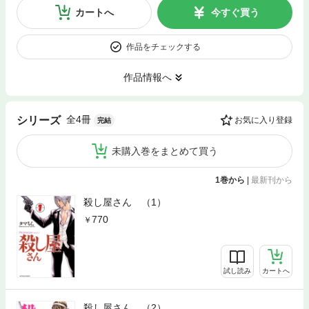
カートへ
今すぐ買う
作品をチェックする
作品情報へ
全4冊
シリーズ
お気に入り登録
完結
未購入巻をまとめて買う
1巻から
|
最新刊から
殺し屋さん （1）
770
試し読み
カートへ
殺し屋さん （2）