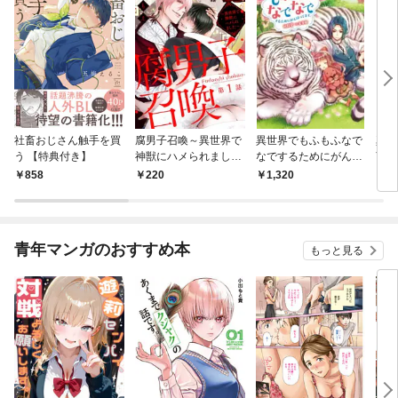
社畜おじさん触手を買
腐男子召喚～異世界で
異世界でもふもふなで
真実
う 【特典付き】
神獣にハメられました
なでするためにがんば
言わ
～ 分冊版 1
ってます。 ： 1
たの
858
220
1,320
1,
ても
す！
青年マンガのおすすめ本
もっと見る