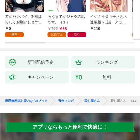
遊莉センパイ、対戦よ
あくまでクジャクの話
イケナイ菜々子さん＜
異世
ろしくお願いします。
です。（１）
連載版＞1話 アラフ
1
ォー女神と初体験
0
792
88
7
110
無料
試読フル
割引
試
新刊配信予定
ランキング
キャンペーン
無料
漫画無料試し読みならdブック
青年マンガ
殺し屋さん
殺し屋さん （4）
アプリならもっと便利で快適に！