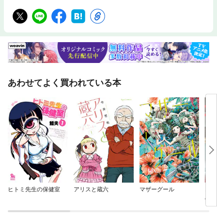
あわせてよく買われている本
ヒトミ先生の保健室
アリスと蔵六
マザーグール
エイ
の若