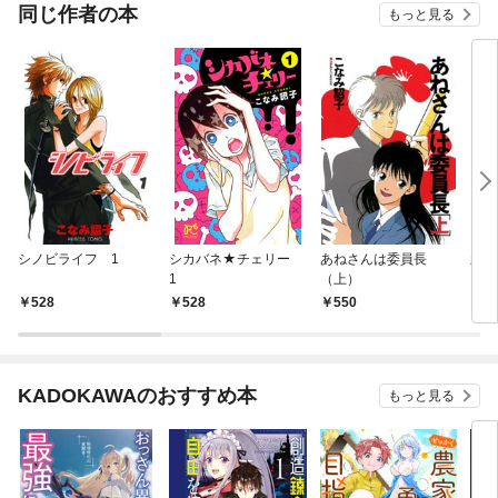
同じ作者の本
もっと見る
シノビライフ 1
シカバネ★チェリー
あねさんは委員長
新・
1
（上）
（１
528
528
550
5
KADOKAWAのおすすめ本
もっと見る