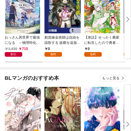
おっさん異世界で最強
創造錬金術師は自由を
【単話】せっかく農家
夫は
になる ～物理特化の
謳歌する 故郷を追放さ
に転生したので勇者は
【分
覚醒者～
れたら、魔王のお膝元
目指しません【第1
1,430
715
0
0
0
で超絶効果のマジック
話】
割引
無料
無料
アイテム作り放題にな
りました【分冊版】
1
BLマンガのおすすめ本
もっと見る