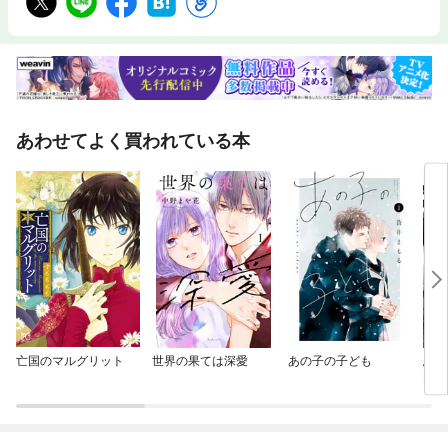
あわせてよく買われている本
亡国のマルグリット
世界の果ては深愛
あの子の子ども
悪役
国激