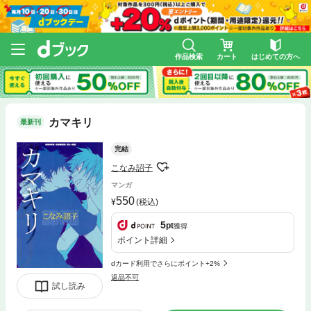
作品検索
カート
はじめての方へ
カマキリ
最新刊
完結
こなみ詔子
マンガ
550
(税込)
5
pt
獲得
ポイント詳細
dカード利用でさらにポイント+2%
返品不可
試し読み