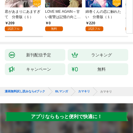
君があまりにあますぎ
LOVE ME AGAIN～甘
綿巻くんの恋に触れた
人魚
て 分冊版（１）
い復讐は記憶の向こう
い 分冊版（１）
悪魔
側～【全年齢版】(1)
き】(
209
0
220
8
試読フル
無料
試読フル
試
新刊配信予定
ランキング
キャンペーン
無料
漫画無料試し読みならdブック
BLマンガ
カマキリ
カマキリ
アプリならもっと便利で快適に！