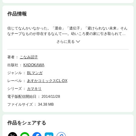
作品情報
信じてなんかいなかった。「運命」「遺伝子」「避けられない未来」そん
なチープなものが存在するなんて──。幼いころ要の家に引き取られてき
たイトコの航一こと「ウサ」。首に触れられることを極度に嫌うウサの不
可解な行動に隠された謎とは？ こなみ詔子が描く、甘くミステリアスな
ボーイズストーリー。
著者
こなみ詔子
出版社
KADOKAWA
ジャンル
BLマンガ
レーベル
あすかコミックスCL-DX
シリーズ
カマキリ
電子版配信開始日
2014/11/28
ファイルサイズ
34.38 MB
作品をシェアする