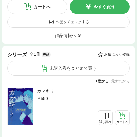
カートへ
今すぐ買う
作品をチェックする
作品情報へ
全1冊
シリーズ
お気に入り登録
完結
未購入巻をまとめて買う
1巻から
|
最新刊から
カマキリ
550
試し読み
カートへ