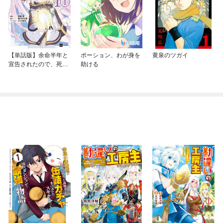
【単話版】余命半年と
ポーション、わが身を
黄泉のツガイ
宣告されたので、死ぬ
助ける
気で『光魔法』を覚え
て呪いを解こうと思い
ます。～呪われ王子の
やり治し～