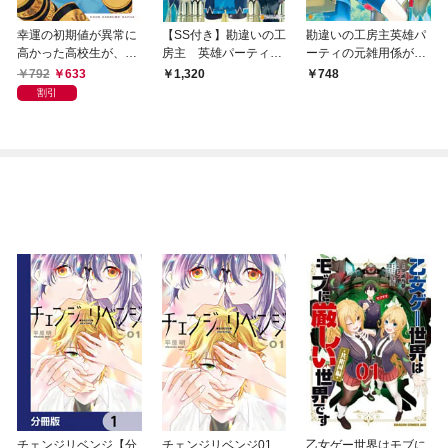
幸運の初期値が異常に
【SS付き】勘違いの工
勘違いの工房主英雄パ
高かった高校生が、缶
房主 英雄パーティの
ーティの元雑用係が、
詰ガチャで手に入れた
元雑用係が、実は戦闘
実は戦闘以外がSSSラ
792
633
1,320
748
スキルを使って現代ダ
以外がSSSランクだっ
ンクだったというよく
割引
ンジョンで最強になる
たというよくある話
ある話１
物語 1
チェンジリベンジ【分
チェンジリベンジ01
乙女ゲー世界はモブに