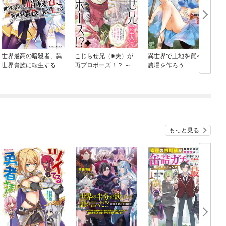
世界最高の暗殺者、異
こじらせ兄（※夫）が
異世界で土地を買って
世界貴族に転生する
再プロポーズ！？ ～あ
農場を作ろう
O
の日助けた幼い兄妹
が、怒濤の勢いで恩返
ししてきます～
もっと見る