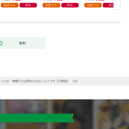
（コミック） 1
ラスに入学。そして、
試読フル
割引
試読フル
割引
試読フル
割引
（コミック） 1
ク
無料
ったが、無職だけは辞められないようです【分冊版】 142