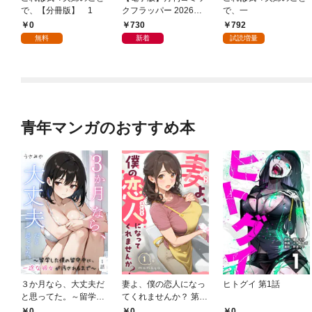
で、【分冊版】 1
クフラッパー 2026年9
で、一
月号
0
730
792
無料
新着
試読増量
青年マンガのおすすめ本
３か月なら、大丈夫だ
妻よ、僕の恋人になっ
ヒトグイ 第1話
と思ってた。～留学し
てくれませんか？ 第1
た僕の留守中に、一途
話
0
0
0