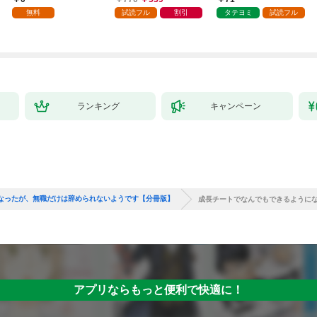
種族を嫁にする～（コ
壊した～
無料
試読フル
割引
タテヨミ
試読フル
ミック） 1
ランキング
キャンペーン
なったが、無職だけは辞められないようです【分冊版】
成長チートでなんでもできるようにな
アプリならもっと便利で快適に！