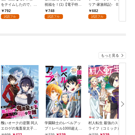
をテイムしたので、ス
祝福を！(1)【電子特別
リア-家族戦記- 01
パイダーシルクで裁縫
版】
792
748
682
を頑張ります！ 1
試読フル
試読フル
試読フル
もっと見る
醜いオークの逆襲 同人
学園騎士のレベルアッ
村人転生 最強のスロー
エロゲの鬼畜皇太子に
プ！レベル1000超えの
ライフ（コミック） 1
転生した喪男の受難
転生者、落ちこぼれク
605
423
770
539
770
539