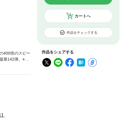
カートへ
作品をチェックする
作品をシェアする
400倍のスピー
第142弾。※本
版】