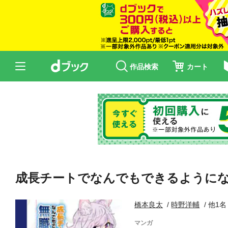
作品検索
カート
成長チートでなんでもできるようにな
橋本良太
時野洋輔
他1名
マンガ