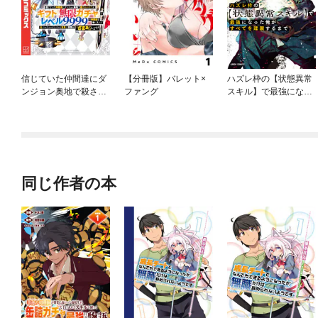
信じていた仲間達にダ
【分冊版】バレット×
ハズレ枠の【状態異常
ンジョン奥地で殺され
ファング
スキル】で最強になっ
かけたがギフト『無限
た俺がすべてを蹂躙す
ガチャ』でレベル９９
るまで
９９の仲間達を手に入
れて元パーティーメン
バーと世界に復讐＆
『ざまぁ！』します！
同じ作者の本