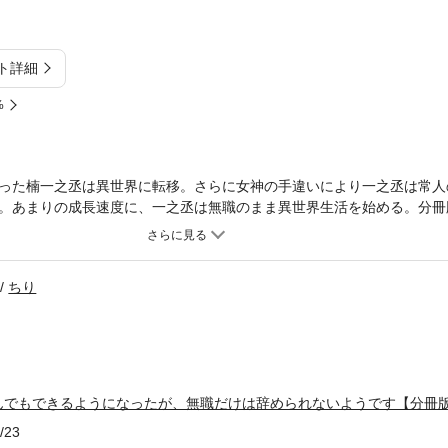
ト詳細
%
った楠一之丞は異世界に転移。さらに女神の手違いにより一之丞は常人の
。あまりの成長速度に、一之丞は無職のまま異世界生活を始める。分冊版
で、本編内容は同一のものとなります。重複購入にご注意ください。
ちり
んでもできるようになったが、無職だけは辞められないようです【分冊
/23