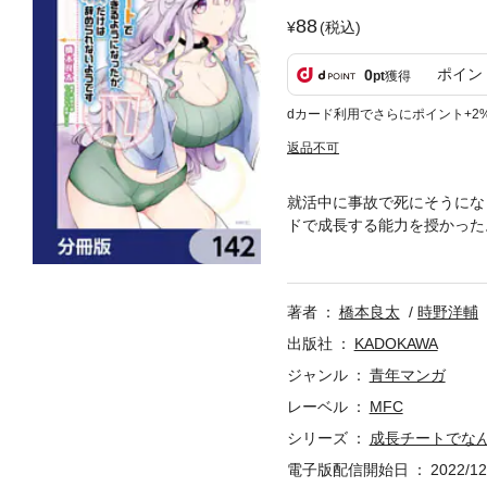
88
(税込)
ポイン
0
pt
獲得
dカード利用でさらにポイント+2
返品不可
就活中に事故で死にそうにな
ドで成長する能力を授かった
作品は単行本を分割したもの
著者
橋本良太
時野洋輔
出版社
KADOKAWA
ジャンル
青年マンガ
レーベル
MFC
シリーズ
成長チートでな
電子版配信開始日
2022/12