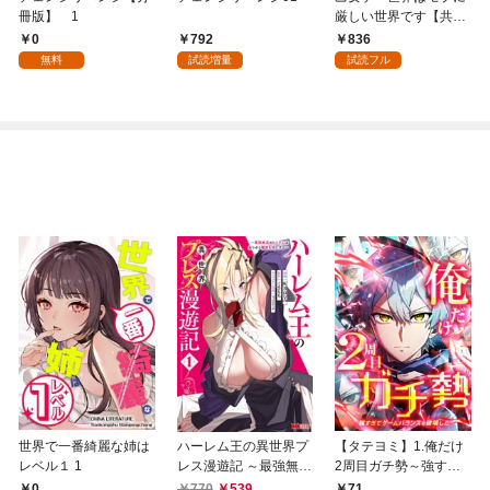
冊版】 1
厳しい世界です【共和
国編】 ０１
0
792
836
無料
試読増量
試読フル
世界で一番綺麗な姉は
ハーレム王の異世界プ
【タテヨミ】1.俺だけ
レベル１ 1
レス漫遊記 ～最強無双
2周目ガチ勢～強すぎ
のおじさんはあらゆる
てゲームバランスを破
0
770
539
71