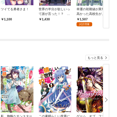
ツイてる勇者さま！
世界の半分が欲しいっ
幸運の初期値が異常に
て誰が言った！？ 最
高かった高校生が、缶
強勇者の王国経営 ～
詰ガチャで手に入れた
1,507
1,100
1,430
せっかちな魔神の力で
スキルを使って現代ダ
試読増量
膨大な国土を手に入れ
ンジョンで最強になる
たので国民を守るため
物語 1
残りの半分の世界と戦
います～
もっと見る
私、蜘蛛なモンスター
この素晴らしい世界に
ゲーム オブ ファミ