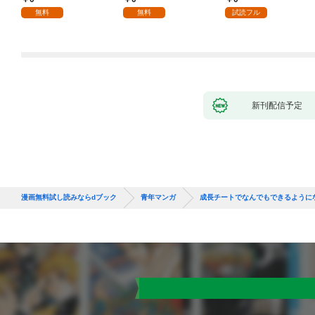
な彼女が汚されるまで
無料
無料
試読フル
～ 1話
新刊配信予定
漫画無料試し読みならdブック
青年マンガ
成長チートでなんでもできるように