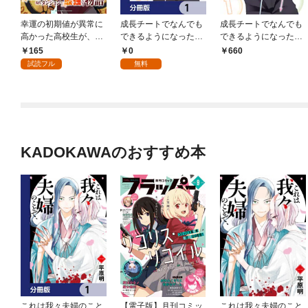
幸運の初期値が異常に
成長チートでなんでも
成長チートでなんでも
高かった高校生が、缶
できるようになった
できるようになった
詰ガチャで手に入れた
が、無職だけは辞めら
が、無職だけは辞めら
165
0
660
スキルを使って現代ダ
れないようです【分冊
れないようです １
試読フル
無料
ンジョンで最強になる
版】 1
物語 連載版：1
KADOKAWAのおすすめ本
これは我々夫婦のこと
【電子版】月刊コミッ
これは我々夫婦のこと