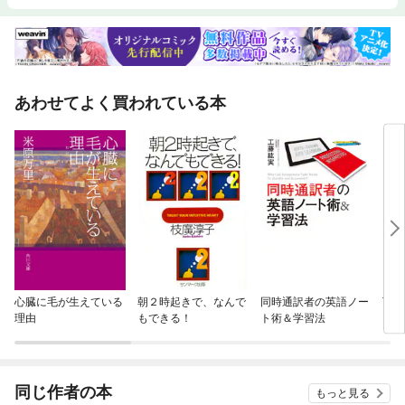
あわせてよく買われている本
心臓に毛が生えている
朝２時起きで、なんで
同時通訳者の英語ノー
TO
理由
もできる！
ト術＆学習法
った
点、
者に
同じ作者の本
もっと見る