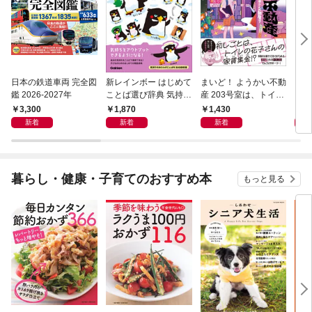
日本の鉄道車両 完全図
新レインボー はじめて
まいど！ ようかい不動
えさ
鑑 2026-2027年
ことば選び辞典 気持ち
産 203号室は、トイレ
のことば
の花子さんの部屋？
3,300
1,870
1,430
1,
新着
新着
新着
暮らし・健康・子育てのおすすめ本
もっと見る