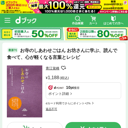
作品検索
カート
はじめての方へ
お寺のしあわせごはん お坊さんに学ぶ、読んで
最新刊
食べて、心が軽くなる言葉とレシピ
青江覚峰
1,188
(税込)
10
pt
獲得
ポイント詳細
dカード利用でさらにポイント+2%
返品不可