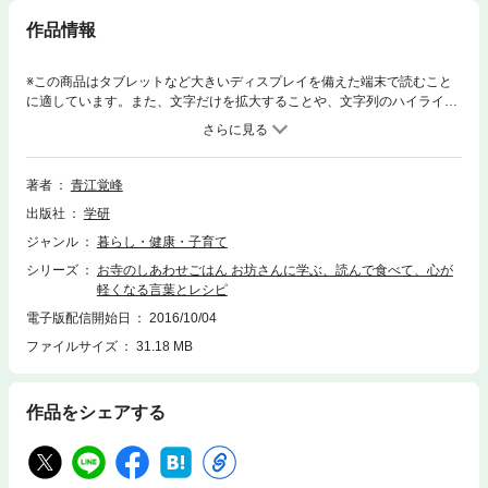
作品情報
※この商品はタブレットなど大きいディスプレイを備えた端末で読むこと
に適しています。また、文字だけを拡大することや、文字列のハイライ
ト、検索、辞書の参照、引用などの機能が使用できません。命をありがた
く、おいしくいただく料理の作り方、食の作法を伝授。キッチン空間の整
え方から、食器、調理器具の選び方、掃除術にいたるまで、食を通じて仏
教の教えを実践し、悩みから解放されるためのヒントと、家庭で簡単に作
著者
青江覚峰
れる精進料理レシピを紹介する。
出版社
学研
ジャンル
暮らし・健康・子育て
シリーズ
お寺のしあわせごはん お坊さんに学ぶ、読んで食べて、心が
軽くなる言葉とレシピ
電子版配信開始日
2016/10/04
ファイルサイズ
31.18 MB
作品をシェアする