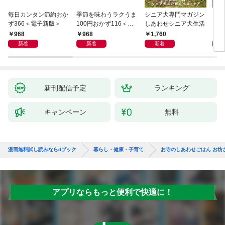
毎日カンタン節約おか
季節を味わうラクうま
シニア犬専門マガジン
アイ
ず366＜電子新版＞
100円おかず116＜電
しあわせシニア犬生活
ピ 
子新版＞
しも
968
968
1,760
1,
新着
新着
新着
新刊配信予定
ランキング
キャンペーン
無料
漫画無料試し読みならdブック
暮らし・健康・子育て
お寺のしあわせごはん お坊
アプリならもっと便利で快適に！