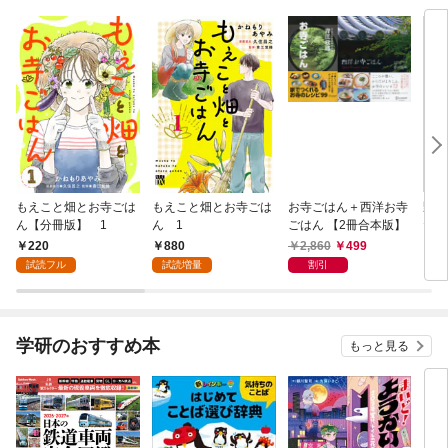
もえこと畑とお寺ごは
もえこと畑とお寺ごは
お寺ごはん＋西洋お寺
野菜
ん【分冊版】 1
ん 1
ごはん 【2冊合本版】
たっ
べた
220
880
2,860
499
1,
ごは
試読フル
試読増量
割引
学研のおすすめ本
もっと見る