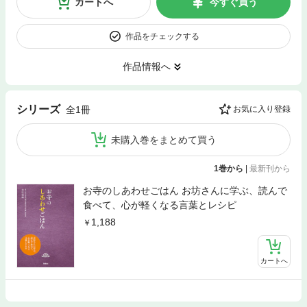
カートへ
今すぐ買う
作品をチェックする
作品情報へ
シリーズ
全1冊
お気に入り登録
未購入巻をまとめて買う
1巻から
|
最新刊から
お寺のしあわせごはん お坊さんに学ぶ、読んで
食べて、心が軽くなる言葉とレシピ
1,188
カートへ