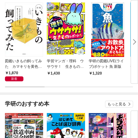
図鑑いきもの飼ってみ
学習マンガ・理科 ウ
学研の図鑑LIVE(ライ
まん
た カマキリを黄色い
サウサ！ 生きものレ
ブ)ポケット 魚 新版
研究
世界で育てたらどうな
ポート
チ・
1,870
1,430
1,320
1,
る？
新着
学研のおすすめ本
もっと見る