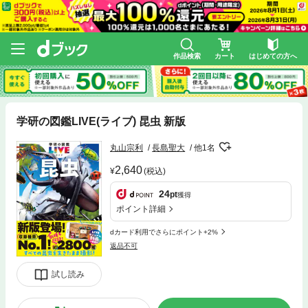
作品検索
カート
はじめての方へ
学研の図鑑LIVE(ライブ) 昆虫 新版
丸山宗利
長島聖大
他1名
2,640
(税込)
24
pt
獲得
ポイント詳細
dカード利用でさらにポイント+2%
返品不可
試し読み