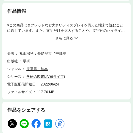
作品情報
※この商品はタブレットなど大きいディスプレイを備えた端末で読むこと
に適しています。また、文字だけを拡大することや、文字列のハイライ
ト、検索、辞書の参照、引用などの機能が使用できません。すべての昆虫
を生きたまま撮影した最新図鑑。約2800種を収録する。研究者による執筆
と40名以上の撮影チームによる美しい写真とともに、昆虫の多様性のひみ
つに迫る。オリジナル映像は、衝撃シーンや楽しいクイズなどを収録。
著者
丸山宗利
長島聖大
中峰空
出版社
学研
ジャンル
児童書・絵本
シリーズ
学研の図鑑LIVE(ライブ)
電子版配信開始日
2022/06/24
ファイルサイズ
117.76 MB
作品をシェアする