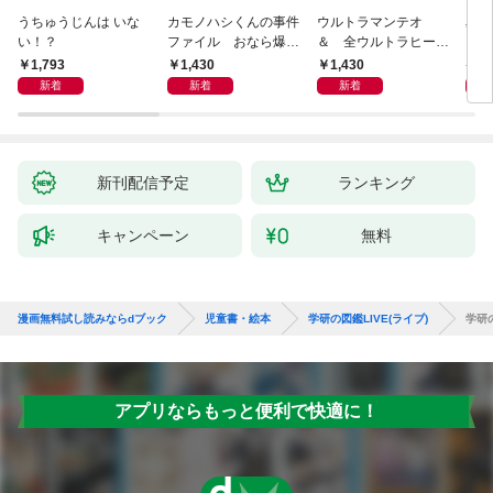
うちゅうじんは いな
カモノハシくんの事件
ウルトラマンテオ
星の
い！？
ファイル おなら爆
＆ 全ウルトラヒーロ
いグ
弾！ 危機イッパツ編
ー大集合 あそべるず
1,793
1,430
1,430
7
かん
新着
新着
新着
新刊配信予定
ランキング
キャンペーン
無料
漫画無料試し読みならdブック
児童書・絵本
学研の図鑑LIVE(ライブ)
学研の
アプリならもっと便利で快適に！