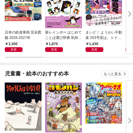
日本の鉄道車両 完全図
新レインボー はじめて
まいど！ ようかい不動
えさ
鑑 2026-2027年
ことば選び辞典 気持ち
産 203号室は、トイレ
のことば
の花子さんの部屋？
3,300
1,870
1,430
1,
新着
新着
新着
児童書・絵本のおすすめ本
もっと見る