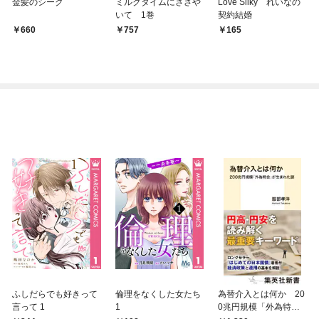
金髪のシーク
ミルクタイムにささや
Love Silky れいなの
いて 1巻
契約結婚
660
757
165
ふしだらでも好きって
倫理をなくした女たち
為替介入とは何か 20
言って 1
1
0兆円規模「外為特