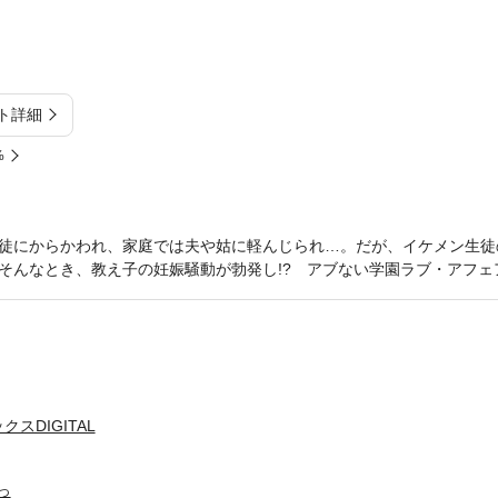
ト詳細
%
徒にからかわれ、家庭では夫や姑に軽んじられ…。だが、イケメン生徒
そんなとき、教え子の妊娠騒動が勃発し!? アブない学園ラブ・アフェア
スDIGITAL
っ