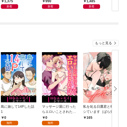
良の友」の進化
ン体質
から
1,375
990
1,485
新着
新着
新着
もっと見る
島に旅して14Pした話
マッサージ屋に行った
私を叱る日鷹君と毎晩
1
らエロいことされた話
シています［ばら売
1
り］ 第1話
0
0
165
無料
無料