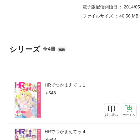
電子版配信開始日
2014/05
ファイルサイズ
40.56 MB
シリーズ
全4冊
完結
HRでつかまえてっ 1
543
試し読み
カートへ
HRでつかまえてっ 4
543