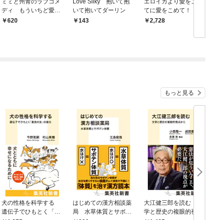
ミミと州青のラブコメ
Love Silky 抱いて抱
エロイカより愛をこめ
ディ もういちど愛し
いて抱いてダーリン
てに愛をこめて！！
て！
620
143
2,728
もっと見る
犬の性格を科学する
はじめての漢方相談薬
大江健三郎を読む 文
ヤ
遺伝子でひもとく「最
局 水草体質とサボテ
学と歴史の複眼的視点
N