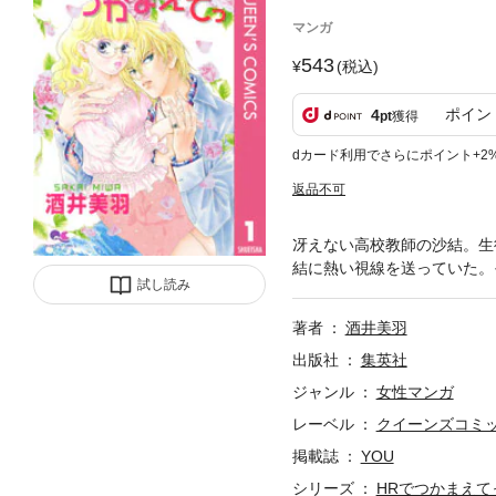
マンガ
543
(税込)
ポイン
4
pt
獲得
dカード利用でさらにポイント+2
返品不可
冴えない高校教師の沙結。生
結に熱い視線を送っていた。
試し読み
著者
酒井美羽
出版社
集英社
ジャンル
女性マンガ
レーベル
クイーンズコミック
掲載誌
YOU
シリーズ
HRでつかまえて