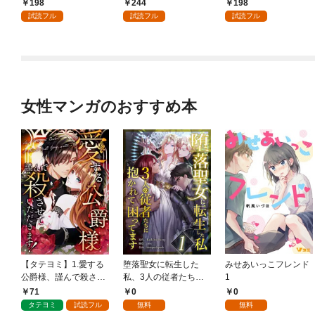
198
244
198
試読フル
試読フル
試読フル
女性マンガのおすすめ本
【タテヨミ】1.愛する
堕落聖女に転生した
みせあいっこフレンド
公爵様、謹んで殺させ
私、3人の従者たちに
1
ていただきます！
抱かれて困ってます 第
71
0
0
1話
タテヨミ
試読フル
無料
無料