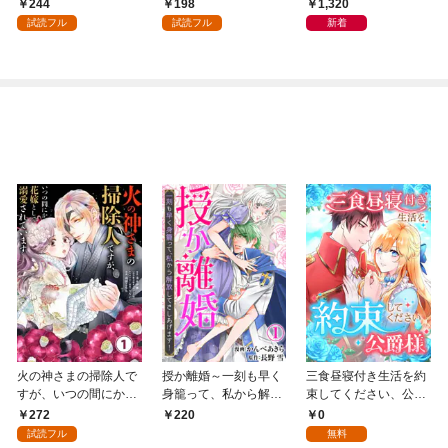
会」が生まれた謎
244
198
1,320
試読フル
試読フル
新着
火の神さまの掃除人で
授か離婚～一刻も早く
三食昼寝付き生活を約
すが、いつの間にか花
身籠って、私から解放
束してください、公爵
嫁として溺愛されてい
してさしあげます！1
様 1話
272
0
220
ます【単話】（１）
試読フル
無料