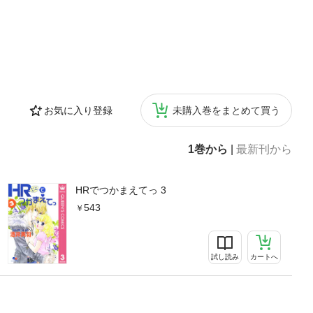
お気に入り登録
未購入巻をまとめて買う
1巻から
|
最新刊から
HRでつかまえてっ 3
543
試し読み
カートへ