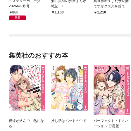
ミステリーボニータ
酒井美羽の少女まんが
異世界転生したサレ妻
2026年9月号
戦記 1
ですがクズ夫を捨てて
幸せを掴むことにしま
860
1,100
1,210
した
新着
集英社のおすすめ本
視線が絡んで、熱にな
推し活はベッドの中で
パーフェクト・ドミネ
る 1
1
ーション 分冊版 1