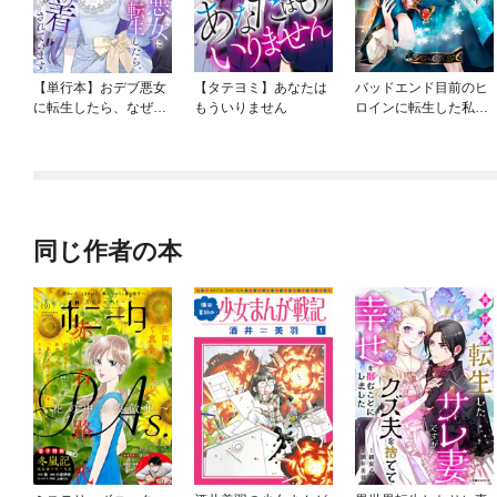
【単行本】おデブ悪女
【タテヨミ】あなたは
バッドエンド目前のヒ
に転生したら、なぜか
もういりません
ロインに転生した私、
ラスボス王子様に執着
今世では恋愛するつも
されています
りがチートな兄が離し
てくれません！？@C
OMIC
同じ作者の本