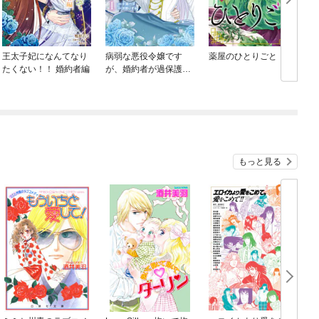
王太子妃になんてなり
病弱な悪役令嬢です
薬屋のひとりごと
たくない！！ 婚約者編
が、婚約者が過保護す
ぎて逃げ出したい(私た
ち犬猿の仲でしたよ
ね！？)
もっと見る