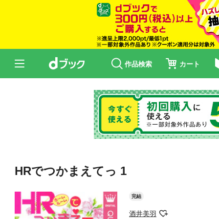
作品検索
カート
HRでつかまえてっ 1
完結
酒井美羽