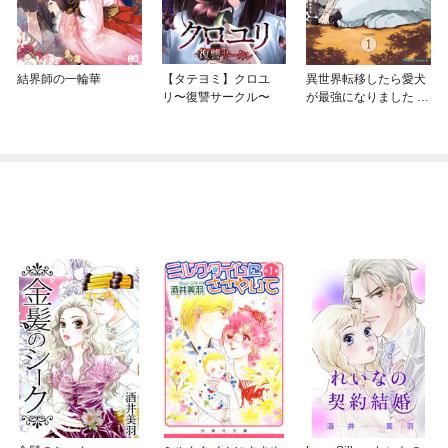
結界師の一輪華
【タテヨミ】クロユ
異世界転移したら愛犬
リ〜復讐サークル〜
が最強になりました ～
シルバーフェンリルと
俺が異世界暮らしを始
めたら～ THE COMIC