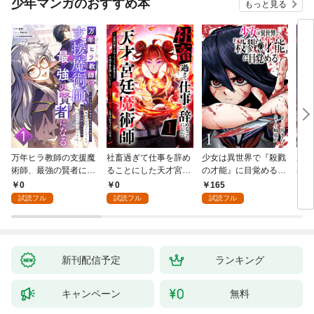
少年マンガのおすすめ本
もっと見る
万年ヒラ教師の支援魔
社畜過ぎて仕事を辞め
少女は異世界で『殺戮
魔王
術師、最強の賢者にな
ることにした天才宮廷
の才能』に目覚める
者パ
る～不人気の支援魔術
魔術師～辺境の地でス
(話売り) #1
やっ
0
0
165
2
師は給料泥棒だと魔術
ローライフを夢見る
試読フル
試読フル
試読フル
大学をクビになった
が、不届き者を倒して
が、出世した元教え子
いたら『最果ての魔
たちのおかげで何も困
女』と呼ばれるように
らない件～ 第1話
なる～ 第1話
新刊配信予定
ランキング
キャンペーン
無料