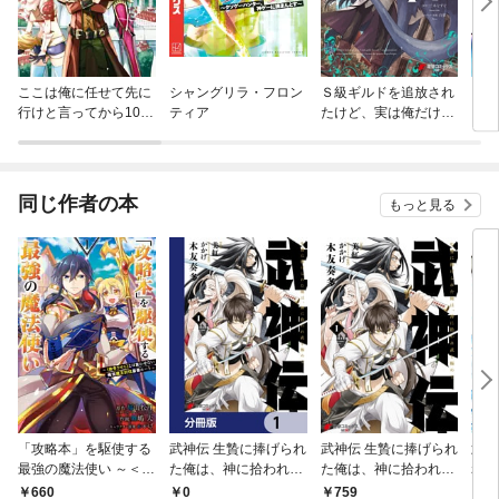
ここは俺に任せて先に
シャングリラ・フロン
Ｓ級ギルドを追放され
ちる
行けと言ってから10年
ティア
たけど、実は俺だけド
がたったら伝説になっ
ラゴンの言葉がわかる
ていた。
ので、気付いたときに
は竜騎士の頂点を極め
てました。
同じ作者の本
もっと見る
「攻略本」を駆使する
武神伝 生贄に捧げられ
武神伝 生贄に捧げられ
武神
最強の魔法使い ～＜命
た俺は、神に拾われ武
た俺は、神に拾われ武
れた
令させろ＞とは言わせ
を極める【分冊版】
を極める 1
武を
0
660
759
7