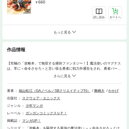
660
試し読み
カートへ
もっと見る
作品情報
【究極の「攻略本」で無双する痛快ファンタジー！】魔法使いのマグナス
は、常に＜命令させろ＞と言い張る勇者に戦力外通告をされ、勇者パーテ
ィーから追放されてしまった…！ しかし、偶然手に入れた一冊の本。
神々の言葉で記されたそれは魔王討伐に役立つ完璧な情報が網羅された究
極の「攻略本」だった！ 超効率的なレベルアップ方法から、レアアイテ
ムの入手情報、はたまた理想のデートコース案内まで♪ 攻略本知識で無
著者
福山松江（GAノベル／SBクリエイティブ刊）
舞嶋大
かかげ
双する痛快ファンタジー、第１巻！(C)Matsue Fukuyama/SB Creative Cor
出版社
スクウェア・エニックス
p.Original Character Designs:(C)kakage/SB Creative Corp. (C)2019 Hiro
Maijima
ジャンル
少年マンガ
レーベル
ガンガンコミックスＵＰ！
掲載誌
マンガUP！
シリーズ
「攻略本」を駆使する最強の魔法使い ～＜命令させろ＞とは