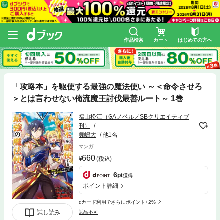
作品検索
カート
はじめての方へ
「攻略本」を駆使する最強の魔法使い ～＜命令させろ
＞とは言わせない俺流魔王討伐最善ルート～ 1巻
福山松江（GAノベル／SBクリエイティブ
刊）
舞嶋大
他1名
マンガ
660
(税込)
6
pt
獲得
ポイント詳細
dカード利用でさらにポイント+2%
試し読み
返品不可