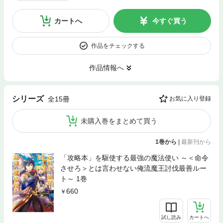
カートへ
今すぐ買う
作品をチェックする
作品情報へ
シリーズ
全15冊
お気に入り登録
未購入巻をまとめて買う
1巻から
|
最新刊から
「攻略本」を駆使する最強の魔法使い ～＜命令
させろ＞とは言わせない俺流魔王討伐最善ルー
ト～ 1巻
660
試し読み
カートへ