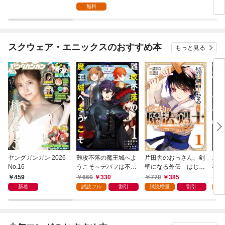
ない俺流魔王討伐最善
1
無料
ルート～ 1巻
スクウェア・エニックスのおすすめ本
もっと見る
ヤングガンガン 2026
難攻不落の魔王城へよ
片田舎のおっさん、剣
悪役
No.16
うこそ～デバフは不要
聖になる外伝 はじま
破滅
と勇者パーティーを追
りの魔法剣士 1巻
叩き
459
660
330
770
385
7
い出された黒魔導士、
つの
新着
試読フル
割引
試読増量
割引
試
魔王軍の最高幹部に迎
から
えられる～ １巻
にな
ク）