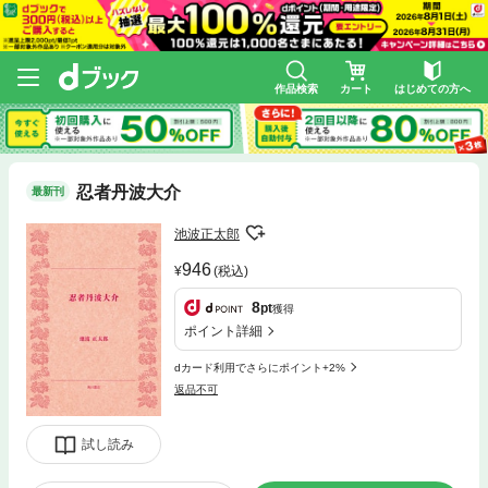
作品検索
カート
はじめての方へ
忍者丹波大介
最新刊
池波正太郎
946
(税込)
8
pt
獲得
ポイント詳細
dカード利用でさらにポイント+2%
返品不可
試し読み