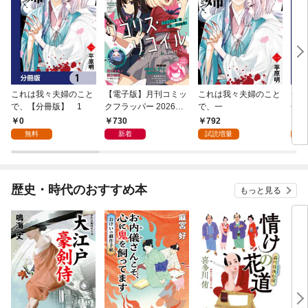
これは我々夫婦のこと
【電子版】月刊コミッ
これは我々夫婦のこと
チェ
で、【分冊版】 1
クフラッパー 2026年9
で、一
冊版
月号
0
730
792
0
無料
新着
試読増量
歴史・時代のおすすめ本
もっと見る