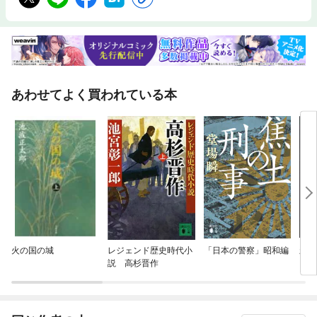
あわせてよく買われている本
火の国の城
レジェンド歴史時代小
「日本の警察」昭和編
新装
説 高杉晋作