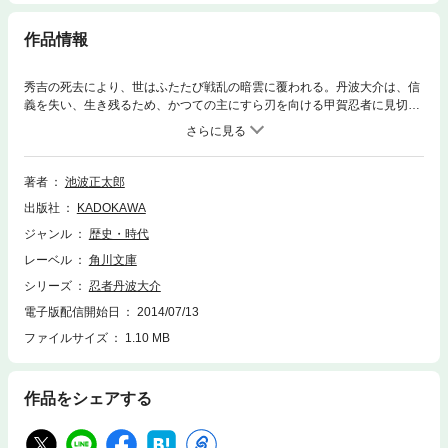
作品情報
秀吉の死去により、世はふたたび戦乱の暗雲に覆われる。丹波大介は、信
義を失い、生き残るため、かつての主にすら刃を向ける甲賀忍者に見切り
をつけ、己の信ずる者のためだけに闘うことを心に誓う。伊賀のみなら
ず、甲賀すらも敵にまわす孤独な闘いの日々。時あたかも関ケ原の決戦前
夜。大介は石田三成、真田昌幸・幸村父子に己の命運を賭けて家康暗殺を
決意するが……。“忍者の戦国史”として永く読み継がれる傑作時代長編。
著者
池波正太郎
出版社
KADOKAWA
ジャンル
歴史・時代
レーベル
角川文庫
シリーズ
忍者丹波大介
電子版配信開始日
2014/07/13
ファイルサイズ
1.10 MB
作品をシェアする