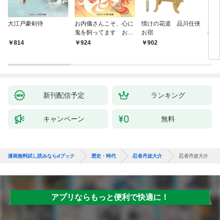
大江戸豪剣侍
お内儀さんこそ、心に
情けの花道 品川任侠
必殺
鬼を飼ってます おけ
お宿
の弦
いの戯作手帖
814
924
902
8
新刊配信予定
ランキング
キャンペーン
無料
漫画無料試し読みならdブック
歴史・時代
忍者丹波大介
忍者丹波大介
アプリならもっと便利で快適に！