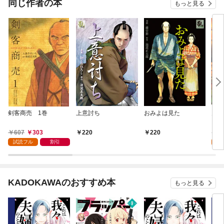
同じ作者の本
もっと見る
剣客商売 1巻
上意討ち
おみよは見た
鬼平
607
303
6
220
220
試読フル
割引
試
KADOKAWAのおすすめ本
もっと見る