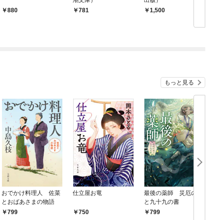
880
781
1,500
もっと見る
おでかけ料理人 佐菜
仕立屋お竜
最後の薬師 災厄の村
とおばあさまの物語
と九十九の書
799
750
799