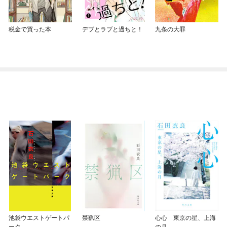
税金で買った本
デブとラブと過ちと！
九条の大罪
池袋ウエストゲートパ
禁猟区
心心 東京の星、上海
ーク
の月