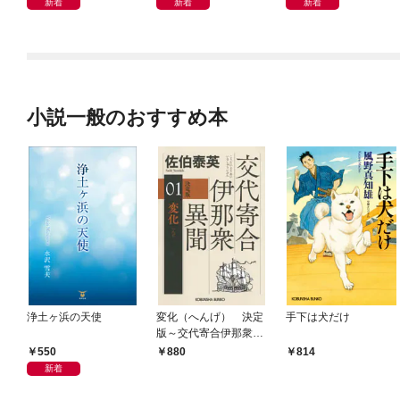
新着
新着
新着
小説一般のおすすめ本
浄土ヶ浜の天使
変化（へんげ） 決定
手下は犬だけ
版～交代寄合伊那衆異
聞（1）～
550
880
814
新着