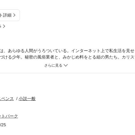
ト詳細
%
は、あらゆる人間がうろついている。インターネット上で私生活を見せ
づける少年。秘密の風俗業者と、みかじめ料をとる組の男たち。カリス
犯人。ホームで余生を送る老人たち。家業である池袋西一番街の果物屋
人気コラムを書くマコトのもとには、今日もさまざまな事件がふりかか
スペンス
小説一般
ートパーク
/25