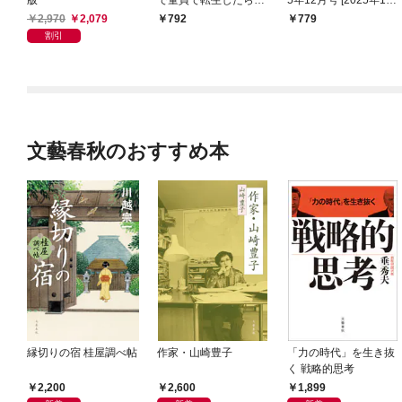
史上最強の魔法使いに
月24日発売]
2,970
2,079
792
779
なりました！～（１）
割引
文藝春秋のおすすめ本
縁切りの宿 桂屋調べ帖
作家・山崎豊子
「力の時代」を生き抜
く 戦略的思考
2,200
2,600
1,899