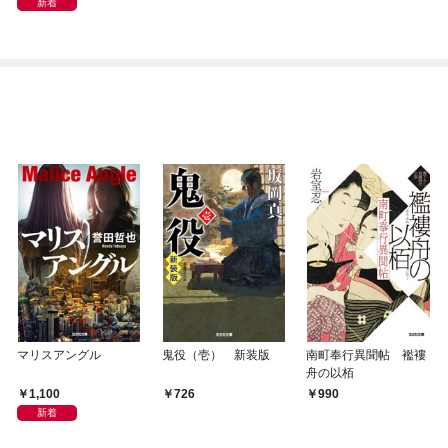
新着
マリスアングル
鬼役（壱） 新装版
南町奉行異聞帖 襤褸
舟の以栢
1,100
726
990
新着