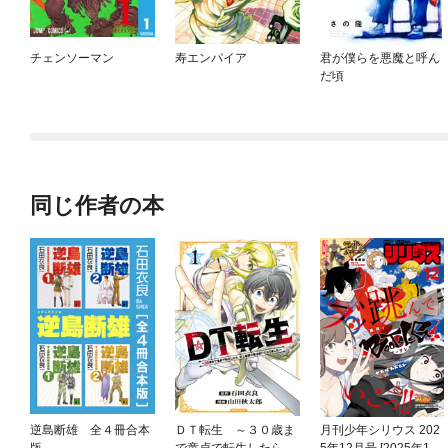
チェンソーマン
寿エンパイア
君が僕らを悪魔と呼ん
だ頃
同じ作者の本
逆島断雄 全４冊合本
ＤＴ転生 ～３０歳ま
月刊少年シリウス 202
版
で童貞で転生したら、
5年12月号 [2025年10