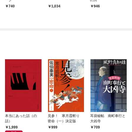
740
1,034
946
本当にあった話（の
見参！ 寒月霞斬り
耳袋秘帖 南町奉行と
話）
密命（一）決定版
大凶寺
1,999
999
709