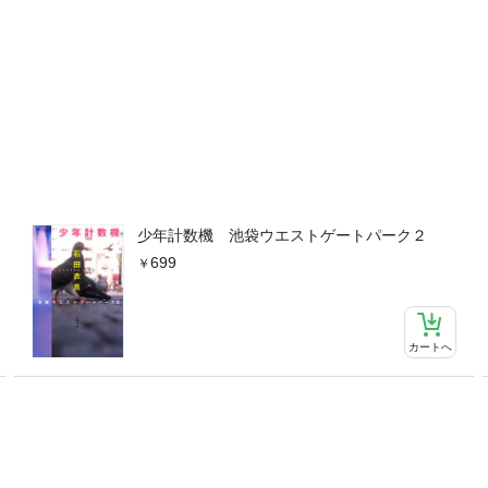
少年計数機 池袋ウエストゲートパーク２
699
カートへ