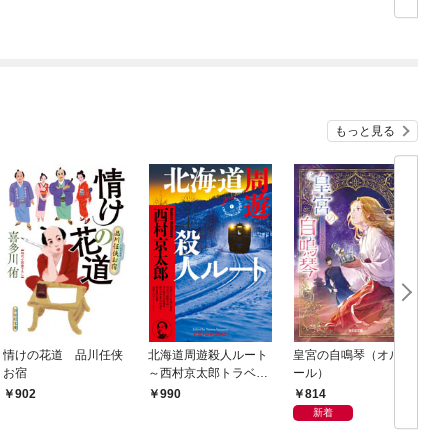
もっと見る
情けの花道 品川任侠
北海道周遊殺人ルート
皇宮の自鳴琴（オルゴ
お宿
～西村京太郎トラベル
ール）
ミステリー・セレクシ
814
902
990
ョン（1）～
新着