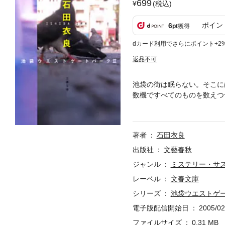
699
(税込)
ポイン
6
pt
獲得
dカード利用でさらにポイント+2
返品不可
池袋の街は眠らない。そこに
数機ですべてのものを数えつ
女子高生監禁事件の未成年の
ストリートファッション誌で
ルな読みごたえの短篇４篇。
著者
石田衣良
出版社
文藝春秋
ジャンル
ミステリー・サ
レーベル
文春文庫
シリーズ
池袋ウエストゲ
電子版配信開始日
2005/02
ファイルサイズ
0.31 MB