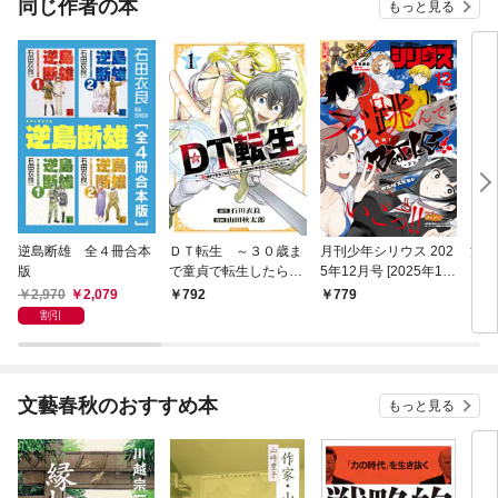
同じ作者の本
もっと見る
逆島断雄 全４冊合本
ＤＴ転生 ～３０歳ま
月刊少年シリウス 202
池袋
版
で童貞で転生したら、
5年12月号 [2025年10
ーク
史上最強の魔法使いに
月24日発売]
2,970
2,079
792
779
7
なりました！～（１）
割引
文藝春秋のおすすめ本
もっと見る