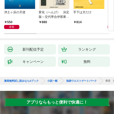
浄土ヶ浜の天使
変化（へんげ） 決定
手下は犬だけ
マリ
版～交代寄合伊那衆異
聞（1）～
550
1,
880
814
新着
新刊配信予定
ランキング
キャンペーン
無料
漫画無料試し読みならdブック
小説一般
池袋ウエストゲートパーク
骨音 
アプリならもっと便利で快適に！