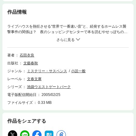
作品情報
ライブハウスを熱狂させる“世界で一番速い音”と、続発するホームレス襲
撃事件の関係は？ 夜のショッピングセンターで本を読むやせっぽちの小
学生と、その母・グラマー連れ出し嬢の運命は？ 池袋に誕生した地域通
貨「ぽんど」を偽造する奴らの狙いは？ 緑の最凶ドラッグ「スネークバ
イト」の謎とマコトの恋のゆくえは……。ストリートの青春をリアルに描
き、日本のミステリーシーンに新しい世界を切り拓いた、ご存知ＩＷＧＰ
著者
石田衣良
第３弾！ ますます快調のＴＶ化話題作。
出版社
文藝春秋
ジャンル
ミステリー・サスペンス
小説一般
レーベル
文春文庫
シリーズ
池袋ウエストゲートパーク
電子版配信開始日
2005/02/25
ファイルサイズ
0.33 MB
作品をシェアする