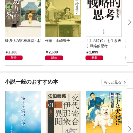
縁切りの宿 桂屋調べ帖
作家・山崎豊子
「力の時代」を生き抜
本当
く 戦略的思考
話）
2,200
2,600
1,899
1,
新着
新着
新着
小説一般のおすすめ本
もっと見る