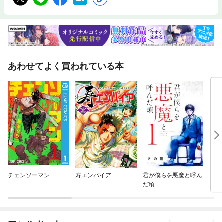
あわせてよく買われている本
チェンソーマン
寿エンパイア
君が僕らを悪魔と呼ん
税金
だ頃