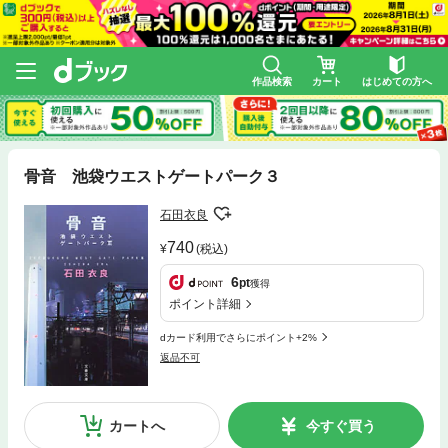
作品検索
カート
はじめての方へ
骨音 池袋ウエストゲートパーク３
石田衣良
740
(税込)
6
pt
獲得
ポイント詳細
dカード利用でさらにポイント+2%
返品不可
カートへ
今すぐ買う