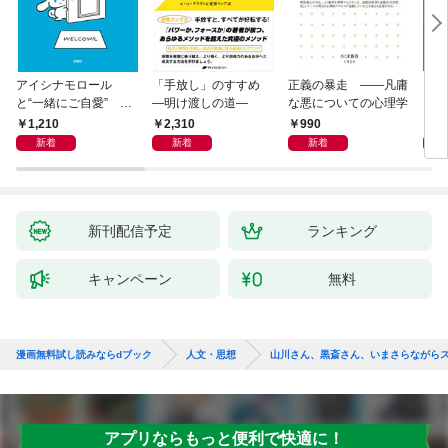
アイシナモロール
「手放し」のすすめ
正義の暴走 ――凡庸
リヴ
と“一緒にご自愛” ～
―明け渡しの道―
な悪についての心理学
イト
自分を好きになるため
1,210
2,310
990
2,
の56のコツ～
新着
新着
新着
新刊配信予定
ランキング
キャンペーン
無料
漫画無料試し読みならdブック
人文・思想
山川さん、黒斎さん、いまさらながら
アプリならもっと便利で快適に！