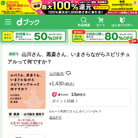
作品検索
カート
はじめての方へ
山川さん、黒斎さん、いまさらながらスピリチュ
最新刊
アルって何ですか？
山川紘矢
1,430
(税込)
13
pt
獲得
ポイント詳細
dカード利用でさらにポイント+2%
返品不可