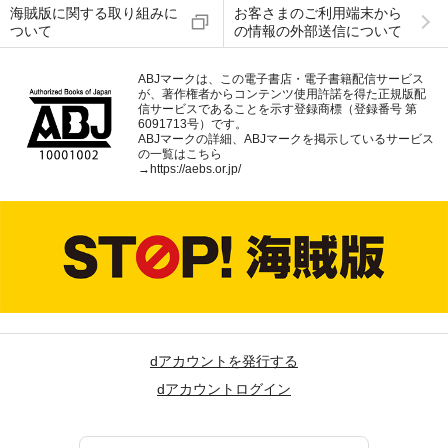
海賊版に関する取り組みに
お客さまのご利用端末から
ついて
の情報の外部送信について
ABJマークは、この電子書店・電子書籍配信サービス
が、著作権者からコンテンツ使用許諾を得た正規版配
信サービスであることを示す登録商標（登録番号 第
6091713号）です。
ABJマークの詳細、ABJマークを掲示しているサービス
の一覧はこちら
→
https://aebs.or.jp/
dアカウントを発行する
dアカウントログイン