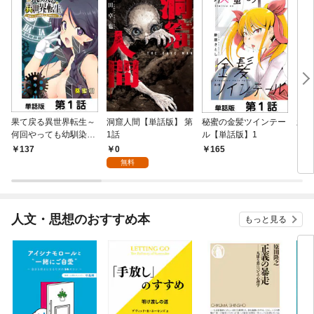
果て戻る異世界転生～
洞窟人間【単話版】 第
秘蜜の金髪ツインテー
新宿
何回やっても幼馴染に
1話
ル【単話版】1
ズ【
辿り着けない～【単話
0
137
165
1
版】 第1話
無料
人文・思想のおすすめ本
もっと見る