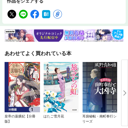
作品をシェアする
あわせてよく買われている本
皇帝の薬膳妃【分冊
はたご雪月花
耳袋秘帖・南町奉行シ
おで
版】
リーズ