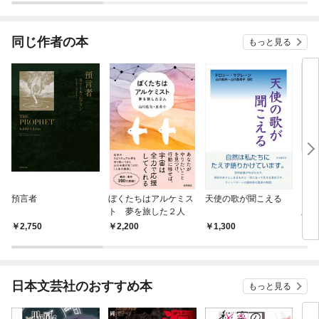
同じ作者の本
もっと見る
預言者
ぼくたちはアルケミス
天使の歌が聞こえる
マス
ト 夢を旅した２人
版
2,750
2,200
1,300
6
日本文芸社のおすすめ本
もっと見る