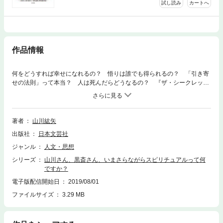
試し読み
カートへ
作品情報
何をどうすれば幸せになれるの？ 悟りは誰でも得られるの？ 「引き寄
せの法則」って本当？ 人は死んだらどうなるの？ 『ザ・シークレッ
ト』をはじめ、累計700万部を超えるベストセラー翻訳家、山川紘矢・亜
希子夫妻と若手代表『あの世に聞いた、この世の仕組み』の雲 黒斎がホン
ネで話した、人生でいちばん大切なこと。山川紘矢・亜希子夫妻は、精神
世界の世界的ベストセラー、『聖なる予言』、『アルケミスト』、『ザ・
著者
山川紘矢
シークレット』など、30年間に累計700万部を超える日本を代表する翻訳
出版社
日本文芸社
家です。一方、雲 黒斎先生は、『あの世に聞いた、この世の仕組み』がシ
リーズ15万部超、わかりやすい例えとユーモアあふれる語り口の人気ナン
ジャンル
人文・思想
バーワンのベストセラー作家です。それぞれ熱烈なファンを持つ、個性的
シリーズ
山川さん、黒斎さん、いまさらながらスピリチュアルって何
な3人が、スピリチュアルの本質に、ズバリと真っ向から切り込みます。
ですか？
電子版配信開始日
2019/08/01
ファイルサイズ
3.29 MB