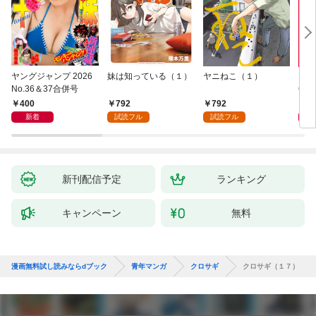
ヤングジャンプ 2026
妹は知っている（１）
ヤニねこ（１）
モー
No.36＆37合併号
6・3
日発
400
792
792
4
新着
試読フル
試読フル
新刊配信予定
ランキング
キャンペーン
無料
漫画無料試し読みならdブック
青年マンガ
クロサギ
クロサギ（１７）