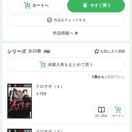
カートへ
今すぐ買う
作品をチェックする
作品情報へ
全20冊
シリーズ
お気に入り登録
完結
未購入巻をまとめて買う
1巻から
|
最新刊から
クロサギ（１）
759
試し読み
カートへ
クロサギ（２）