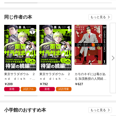
同じ作者の本
もっと見る
東京サラダボウル ２
東京サラダボウル ２
カモのネギには毒があ
正直
ｎｄ ｄｉｓｈ －警
ｎｄ ｄｉｓｈ －警
る 加茂教授の人間経済
視庁編－ 分冊版
視庁編－（１）
学講義 1
209
792
627
7
（１）
新着
試読フル
新着
試読増量
小学館のおすすめ本
もっと見る