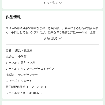
もっと見る
作品情報
振り込め詐欺や架空請求などの「恐喝詐欺」。若年による犯行の割合が多
く、手口としてもシンプルだが、恐喝を伴う悪質な詐欺――今回、全体で
100人からなる日本最大の恐喝詐欺組織の潰しを桂木から依頼された黒崎
は、「ガキが相手かよ」と渋々ながら引き受けるが、店を出た黒崎の背後
からひとりの男が…
著者
黒丸
夏原武
出版社
小学館
ジャンル
青年マンガ
レーベル
ヤングサンデーコミックス
掲載誌
ヤングサンデー
シリーズ
クロサギ
電子版配信開始日
2012/10/11
ファイルサイズ
35.84 MB