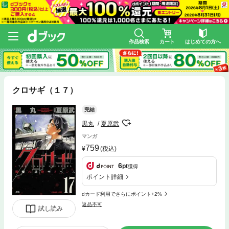
作品検索
カート
はじめての方へ
クロサギ（１７）
完結
黒丸
夏原武
マンガ
759
(税込)
6
pt
獲得
ポイント詳細
dカード利用でさらにポイント+2%
返品不可
試し読み