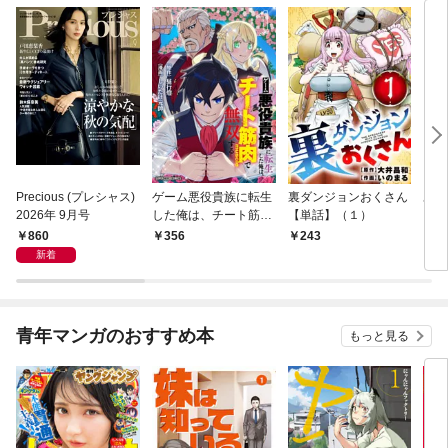
Precious (プレシャス)
ゲーム悪役貴族に転生
裏ダンジョンおくさん
あや
2026年 9月号
した俺は、チート筋肉
【単話】（１）
し夫
で無双する【単話】
倉で
860
356
243
1
（１）
る～
新着
青年マンガのおすすめ本
もっと見る