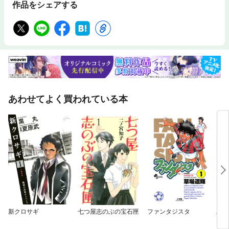
作品をシェアする
あわせてよく買われている本
新クロサギ
七つ屋志のぶの宝石匣
ファンタジスタ
バク