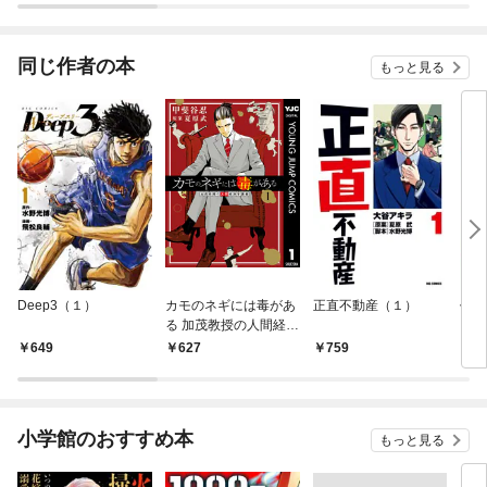
同じ作者の本
もっと見る
Deep3（１）
カモのネギには毒があ
正直不動産（１）
任侠
る 加茂教授の人間経済
クザ
学講義 1
649
627
759
6
小学館のおすすめ本
もっと見る