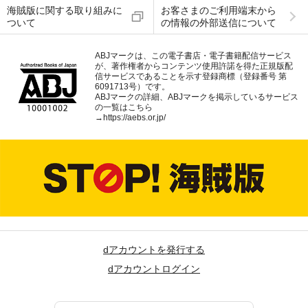
海賊版に関する取り組みに
お客さまのご利用端末から
ついて
の情報の外部送信について
ABJマークは、この電子書店・電子書籍配信サービス
が、著作権者からコンテンツ使用許諾を得た正規版配
信サービスであることを示す登録商標（登録番号 第
6091713号）です。
ABJマークの詳細、ABJマークを掲示しているサービス
の一覧はこちら
→
https://aebs.or.jp/
dアカウントを発行する
dアカウントログイン