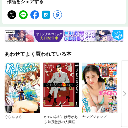
作品をシェアする
あわせてよく買われている本
ぐらんぶる
カモのネギには毒があ
ヤングジャンプ
治外
る 加茂教授の人間経済
【単
学講義