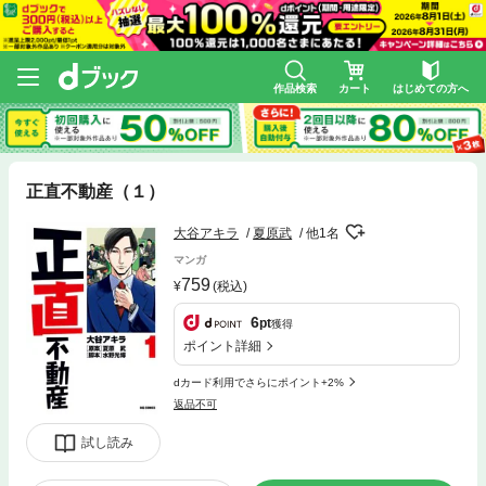
作品検索
カート
はじめての方へ
正直不動産（１）
大谷アキラ
夏原武
他1名
マンガ
759
(税込)
6
pt
獲得
ポイント詳細
dカード利用でさらにポイント+2%
返品不可
試し読み