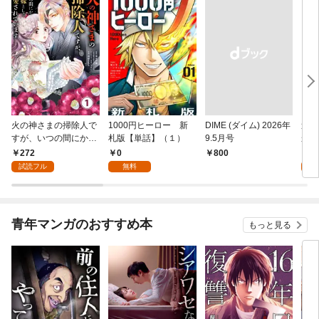
火の神さまの掃除人で
1000円ヒーロー 新
DIME (ダイム) 2026年
追放
すが、いつの間にか花
札版【単話】（１）
9.5月号
かつ
嫁として溺愛されてい
まへ
272
0
1
￥800
ます【単話】（１）
れで
試読フル
無料
試
（１
青年マンガのおすすめ本
もっと見る