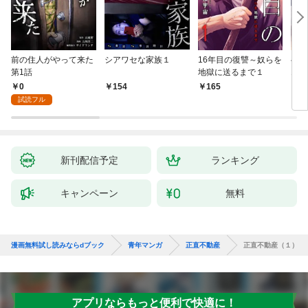
前の住人がやって来た
シアワセな家族１
16年目の復讐～奴らを
ベイ
第1話
地獄に送るまで１
エブ
版】
0
154
165
2
試読フル
新刊配信予定
ランキング
キャンペーン
無料
漫画無料試し読みならdブック
青年マンガ
正直不動産
正直不動産（１）
アプリならもっと便利で快適に！