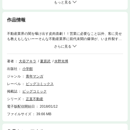
もっと見る
作品情報
不動産業界の闇を曝け出す皮肉喜劇！！営業に必要なこと以外、客に見せ
も教えもしないーーそんな不動産業界に前代未聞の爆弾が、いま炸裂す
る！！登坂不動産のエース営業マン・永瀬財地は嘘を厭わぬ口八丁で売り
上げNO．1を叩き出す凄腕だった。だが、とある地鎮祭で石碑を壊して以
来、嘘が上手くつけなくなってしまった…！！千三つと言われる海千山千
の不動産業界でかつての成績が一気に低下する中、永瀬は、嘘が上手くつ
著者
大谷アキラ
夏原武
水野光博
けない正直営業で苦戦するが…！？不動産屋の裏側を全部ぶっちゃけちゃ
出版社
小学館
うニュー・ヒーロー、誕生。
ジャンル
青年マンガ
レーベル
ビッグコミックス
掲載誌
ビッグコミック
シリーズ
正直不動産
電子版配信開始日
2018/01/12
ファイルサイズ
39.66 MB