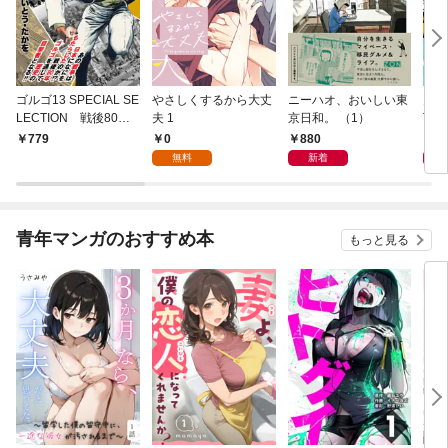
ゴルゴ13 SPECIAL SE
やさしくするから大丈
ニーハオ、おいしい東
多摩
LECTION 戦後80年
夫 1
京日和。 （1）
TY 
の光と陰
0
880
8
779
無料
新着
青年マンガのおすすめ本
もっと見る