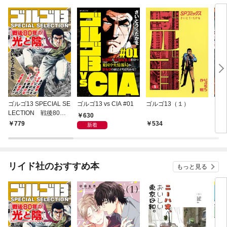
ゴルゴ13 SPECIAL SE
ゴルゴ13 vs CIA #01
ゴルゴ13（１）
EPI
LECTION 戦後80年
ーニ
630
の光と陰
779
534
5
新着
リイド社のおすすめ本
もっと見る