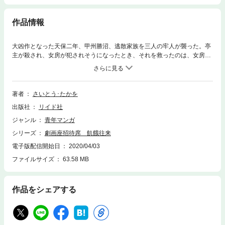
作品情報
大凶作となった天保二年、甲州勝沼、逃散家族を三人の牢人が襲った。亭
主が殺され、女房が犯されそうになったとき、それを救ったのは、女房お
つるの幼馴染で、十五年前、人を殺して村を出奔していた喜三郎だった。
そこへ喜三郎を追ってきたのは尾張藩隠密だった。飢餓状態の廃村で二人
は対決!!
著者
さいとう･たかを
出版社
リイド社
ジャンル
青年マンガ
シリーズ
劇画座招待席 飢餓往来
電子版配信開始日
2020/04/03
ファイルサイズ
63.58 MB
作品をシェアする