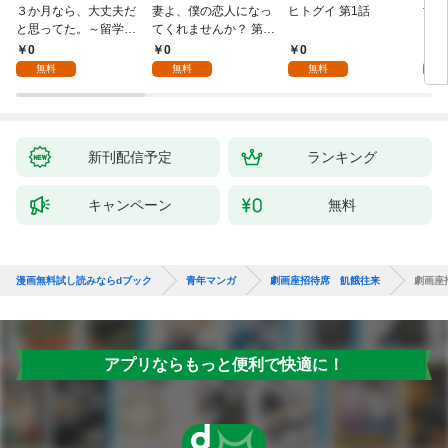
３か月なら、大丈夫だ
妻よ、僕の恋人になっ
ヒトグイ 第1話
世界
と思ってた。～留学し
てくれませんか？ 第1
レベ
た僕の留守中に、一途
話
0
0
0
0
な彼女が汚されるまで
無料
無料
無料
～ 1話
新刊配信予定
ランキング
キャンペーン
無料
漫画無料試し読みならdブック
青年マンガ
劇画座招待席 飢餓往来
劇画座
アプリならもっと便利で快適に！