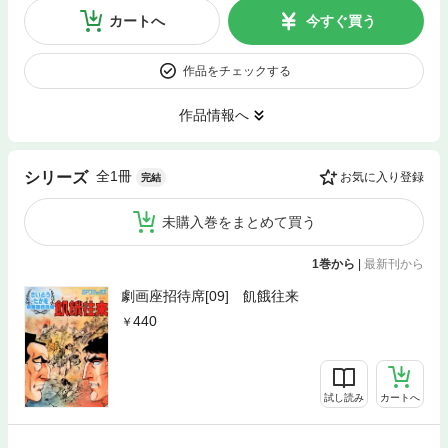
カートへ
今すぐ買う
作品をチェックする
作品情報へ
全1冊
シリーズ
お気に入り登録
完結
未購入巻をまとめて買う
1巻から
|
最新刊から
劇画座招待席[09] 飢餓往来
440
試し読み
カートへ