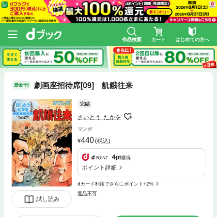
作品検索
カート
はじめての方へ
劇画座招待席[09] 飢餓往来
最新刊
完結
さいとう･たかを
マンガ
440
(税込)
4
pt
獲得
ポイント詳細
dカード利用でさらにポイント+2%
返品不可
試し読み