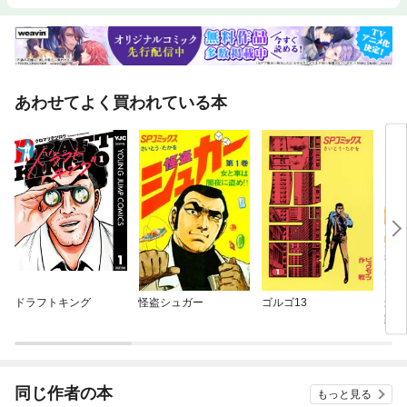
あわせてよく買われている本
ドラフトキング
怪盗シュガー
ゴルゴ13
最強
躍帝
同じ作者の本
もっと見る