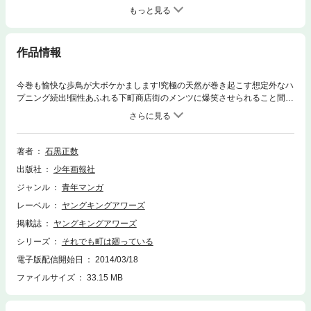
もっと見る
作品情報
今巻も愉快な歩鳥が大ボケかまします!究極の天然が巻き起こす想定外なハ
プニング続出!個性あふれる下町商店街のメンツに爆笑させられること間違
いなし!
著者
石黒正数
出版社
少年画報社
ジャンル
青年マンガ
レーベル
ヤングキングアワーズ
掲載誌
ヤングキングアワーズ
シリーズ
それでも町は廻っている
電子版配信開始日
2014/03/18
ファイルサイズ
33.15 MB