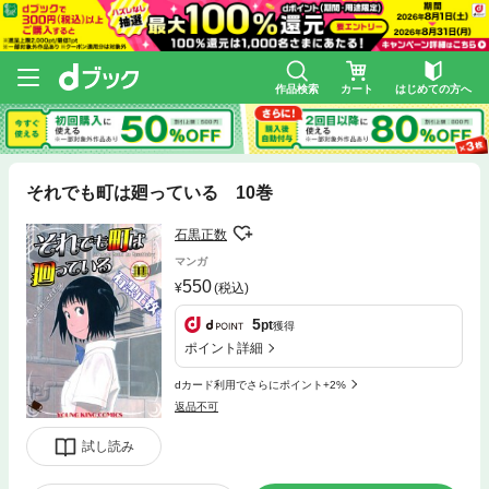
作品検索
カート
はじめての方へ
それでも町は廻っている 10巻
石黒正数
マンガ
550
(税込)
5
pt
獲得
ポイント詳細
dカード利用でさらにポイント+2%
返品不可
試し読み