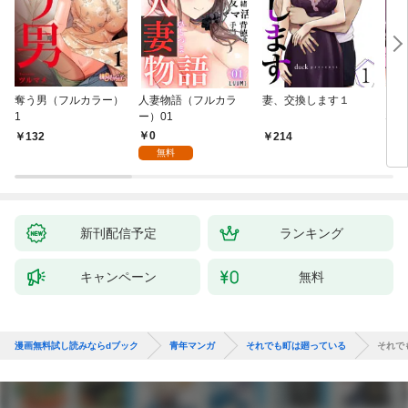
奪う男（フルカラー）
人妻物語（フルカラ
妻、交換します１
ごめ
1
ー）01
ない
0
132
214
1
無料
新刊配信予定
ランキング
キャンペーン
無料
漫画無料試し読みならdブック
青年マンガ
それでも町は廻っている
それで