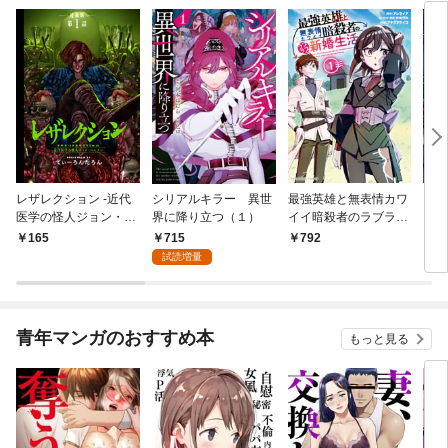
レザレクション -近代
シリアルキラー 異世
最強英雄と無表情カワ
シリ
医学の怪人ジョン・ハ
界に降り立つ（１）
イイ暗殺者のラブラブ
に降
ンター- 連載版 第1話
新婚生活 １巻
トル
715
165
792
7
少年の眼
試読増量
青年マンガのおすすめ本
もっと見る