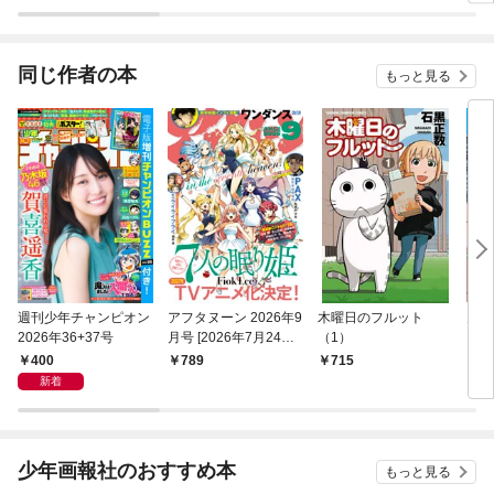
同じ作者の本
もっと見る
週刊少年チャンピオン
アフタヌーン 2026年9
木曜日のフルット
天国
2026年36+37号
月号 [2026年7月24日
（1）
発売]
400
789
715
7
新着
少年画報社のおすすめ本
もっと見る