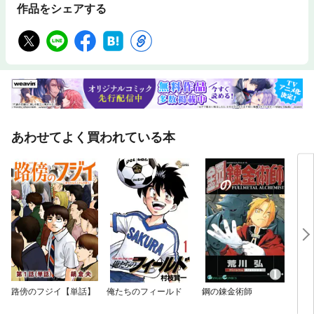
作品をシェアする
あわせてよく買われている本
路傍のフジイ【単話】
俺たちのフィールド
鋼の錬金術師
うし