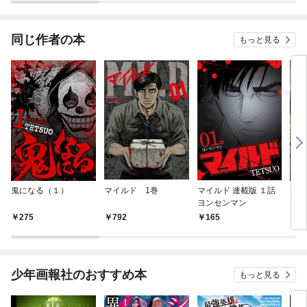
されています
りがチートな兄が離し
てくれません！？@C
OMIC
同じ作者の本
もっと見る
鬼になる（１）
マイルド 1巻
マイルド 連載版 １話
鬼に
ヨンセンマン
（１
275
792
165
7
少年画報社のおすすめ本
もっと見る