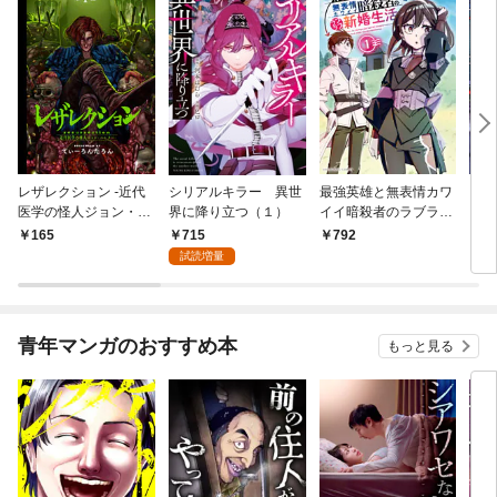
レザレクション -近代
シリアルキラー 異世
最強英雄と無表情カワ
シリ
医学の怪人ジョン・ハ
界に降り立つ（１）
イイ暗殺者のラブラブ
に降
ンター- 連載版 第1話
新婚生活 １巻
トル
715
165
792
7
少年の眼
試読増量
青年マンガのおすすめ本
もっと見る