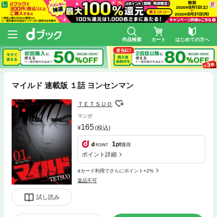
作品検索
カート
はじめての方へ
マイルド 連載版 １話 ヨンセンマン
ＴＥＴＳＵＯ
マンガ
165
(税込)
1
pt
獲得
ポイント詳細
dカード利用でさらにポイント+2%
返品不可
試し読み