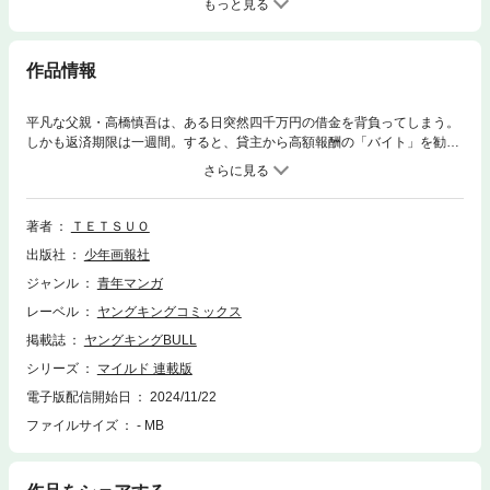
もっと見る
作品情報
平凡な父親・高橋慎吾は、ある日突然四千万円の借金を背負ってしまう。
しかも返済期限は一週間。すると、貸主から高額報酬の「バイト」を勧め
られる。怪しすぎる提案に躊躇うも、家族を守るため覚悟を決めるが…。
著者
ＴＥＴＳＵＯ
出版社
少年画報社
ジャンル
青年マンガ
レーベル
ヤングキングコミックス
掲載誌
ヤングキングBULL
シリーズ
マイルド 連載版
電子版配信開始日
2024/11/22
ファイルサイズ
- MB