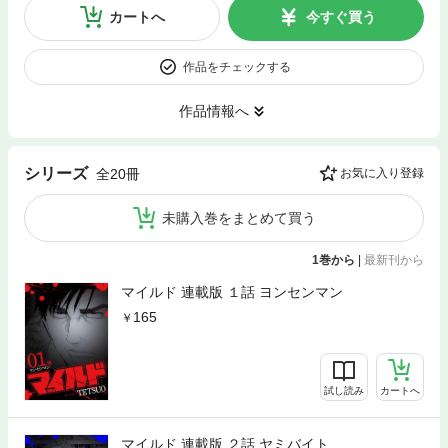
カートへ
今すぐ買う
作品をチェックする
作品情報へ
シリーズ
全20冊
お気に入り登録
未購入巻をまとめて買う
1巻から
|
最新刊から
マイルド 連載版 １話 ヨンセンマン
165
試し読み
カートへ
マイルド 連載版 ２話 ヤミバイト