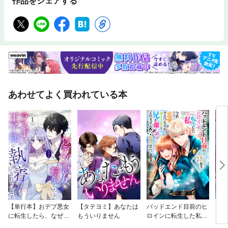
作品をシェアする
あわせてよく買われている本
【単行本】おデブ悪女
【タテヨミ】あなたは
バッドエンド目前のヒ
【タ
に転生したら、なぜか
もういりません
ロインに転生した私、
リ〜
ラスボス王子様に執着
今世では恋愛するつも