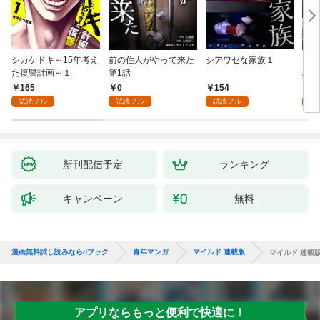
シカケドキ～15年考え
前の住人がやって来た
シアワセな家族１
16
た復讐計画～１
第1話
地獄
165
0
154
1
試読フル
試読フル
試読フル
試
新刊配信予定
ランキング
キャンペーン
無料
漫画無料試し読みならdブック
青年マンガ
マイルド 連載版
マイルド 連載版
アプリならもっと便利で快適に！