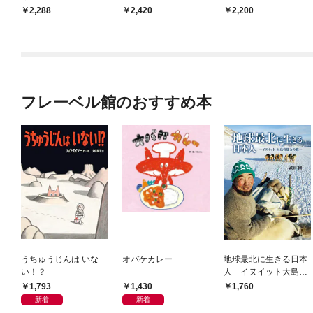
現」
の環境教育実践ガイド
2,288
2,420
2,200
フレーベル館のおすすめ本
うちゅうじんは いな
オバケカレー
地球最北に生きる日本
い！？
人―イヌイット大島育
雄との旅―
1,793
1,430
1,760
新着
新着