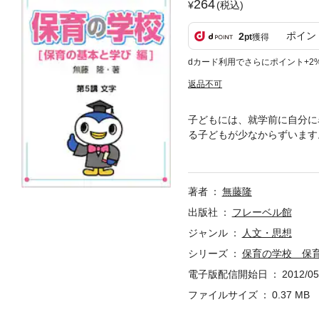
264
(税込)
ポイン
2
pt
獲得
dカード利用でさらにポイント+2
返品不可
子どもには、就学前に自分に
る子どもが少なからずいます
す。
著者
無藤隆
出版社
フレーベル館
ジャンル
人文・思想
シリーズ
保育の学校 保育
電子版配信開始日
2012/05
ファイルサイズ
0.37 MB