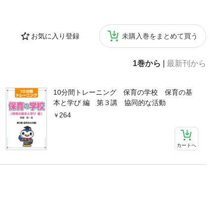
お気に入り登録
未購入巻をまとめて買う
1巻から
|
最新刊から
10分間トレーニング 保育の学校 保育の基
本と学び 編 第３講 協同的な活動
264
カートへ