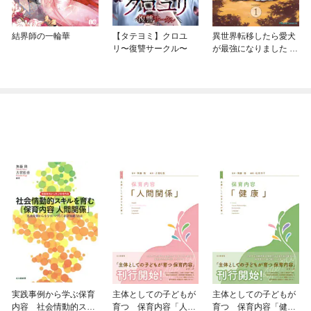
結界師の一輪華
【タテヨミ】クロユ
異世界転移したら愛犬
リ〜復讐サークル〜
が最強になりました ～
シルバーフェンリルと
俺が異世界暮らしを始
めたら～ THE COMIC
実践事例から学ぶ保育
主体としての子どもが
主体としての子どもが
内容 社会情動的スキ
育つ 保育内容「人間
育つ 保育内容「健