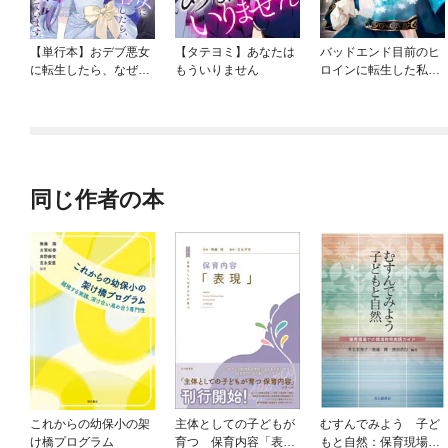
【単行本】おデブ悪女
【タテヨミ】あなたは
バッドエンド目前のヒ
に転生したら、なぜか
もういりません
ロインに転生した私、
ラスボス王子様に執着
今世では恋愛するつも
されています
りがチートな兄が離し
てくれません！？@C
OMIC
同じ作者の本
これからの幼保小の架
主体としての子どもが
むすんでみよう 子ど
け橋プログラム
育つ 保育内容「表
もと自然：保育現場で