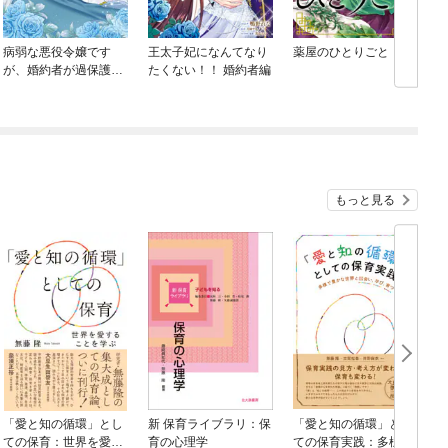
病弱な悪役令嬢です
王太子妃になんてなり
薬屋のひとりごと
が、婚約者が過保護す
たくない！！ 婚約者編
ぎて逃げ出したい(私た
ち犬猿の仲でしたよ
ね！？)
もっと見る
「愛と知の循環」とし
新 保育ライブラリ：保
「愛と知の循環」とし
ての保育：世界を愛す
育の心理学
ての保育実践：多様で