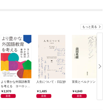
もっと見る
より豊かな外国語教育
人生について：日記抄
宣長とベルクソン
を考える ヨーロッパ
9か国の事例から
2,970
1,485
4,840
新着
新着
新着