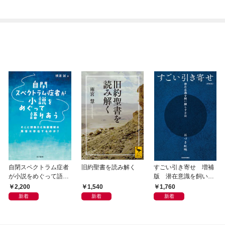
自閉スペクトラム症者
旧約聖書を読み解く
すごい引き寄せ 増補
が小説をめぐって語り
版 潜在意識を飼い馴
あう
らす方法
2,200
1,540
1,760
新着
新着
新着