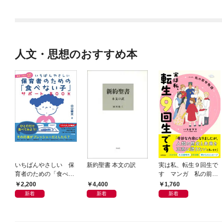
人文・思想のおすすめ本
いちばんやさしい 保
新約聖書 本文の訳
実は私、転生９回生で
育者のための「食べな
す マンガ 私の前世
い子」サポートＢＯＯ
物語
2,200
4,400
1,760
Ｋ 偏食・少食のお悩
新着
新着
新着
み解決！