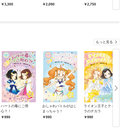
ることを学ぶ
豊かな世界と出会い，
3,300
2,090
2,750
学び，育つ
もっと見る
ハートの毒にご用
おしゃれバトルがはじ
ライオン王子とティア
心？！
まっちゃう！
ラのチカラ
990
990
990