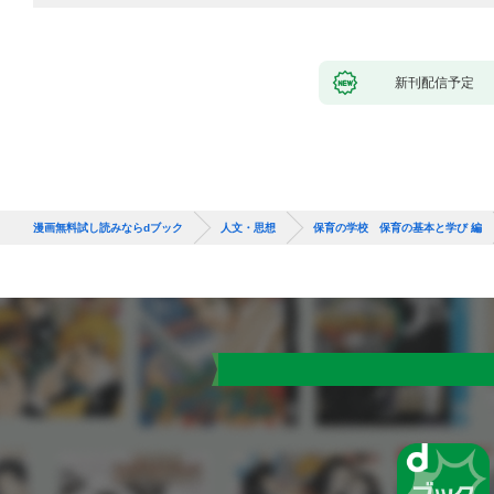
新刊配信予定
漫画無料試し読みならdブック
人文・思想
保育の学校 保育の基本と学び 編