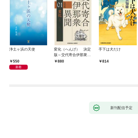
浄土ヶ浜の天使
変化（へんげ） 決定
手下は犬だけ
版～交代寄合伊那衆異
聞（1）～
550
880
814
新着
新刊配信予定