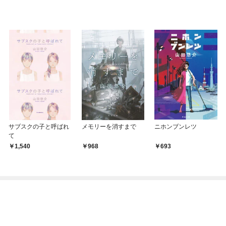
サブスクの子と呼ばれ
メモリーを消すまで
ニホンブンレツ
て
1,540
968
693