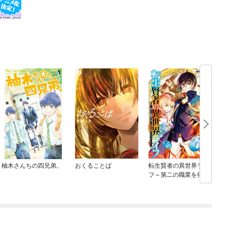
柚木さんちの四兄弟。
おくることば
転生賢者の異世界ライ
フ～第二の職業を得
て、世界最強になりま
した～