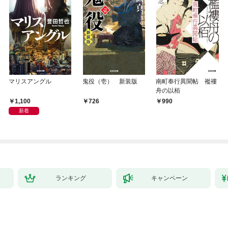
マリスアングル
鬼役（壱） 新装版
南町奉行異聞帖 襤褸
舟の以栢
1,100
726
990
新着
ランキング
キャンペーン