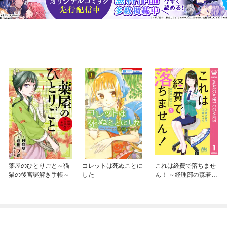
薬屋のひとりごと～猫
コレットは死ぬことに
これは経費で落ちませ
猫の後宮謎解き手帳～
した
ん！ ～経理部の森若さ
ん～