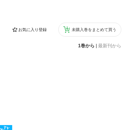
お気に入り登録
未購入巻をまとめて買う
1巻から
|
最新刊から