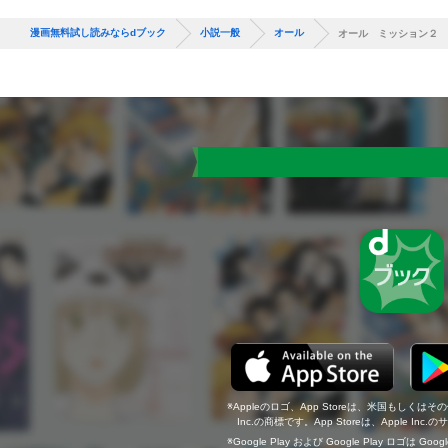
漫画無料試し読みならdブック
小説一般
オール
オール ミッション２
Appleのロゴ、App Storeは、米国もしくはそ
Inc.の商標です。App Storeは、Apple In
Google Play および Google Play ロゴは Go