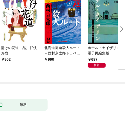
情けの花道 品川任侠
北海道周遊殺人ルート
ホテル・カイザリン
お宿
～西村京太郎トラベル
電子再編集版
ミステリー・セレクシ
687
902
990
ョン（1）～
新着
無料