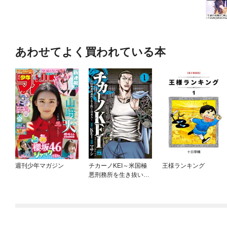
あわせてよく買われている本
週刊少年マガジン
チカーノKEI～米国極
王様ランキング
悪刑務所を生き抜いた
日本人～