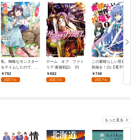
私、蜘蛛なモンスター
ゲーム オブ ファミ
この素晴らしい世界に
をテイムしたので、ス
リア-家族戦記- 01
祝福を！(1)【電子特別
パイダーシルクで裁縫
版】
792
682
748
を頑張ります！ 1
試読フル
試読フル
試読フル
もっと見る