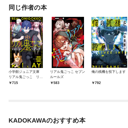
同じ作者の本
小学館ジュニア文庫
リアル鬼ごっこ セブン
俺の残機を投下します
リアル鬼ごっこ リプ
ルールズ
レイ
715
583
792
KADOKAWAのおすすめ本