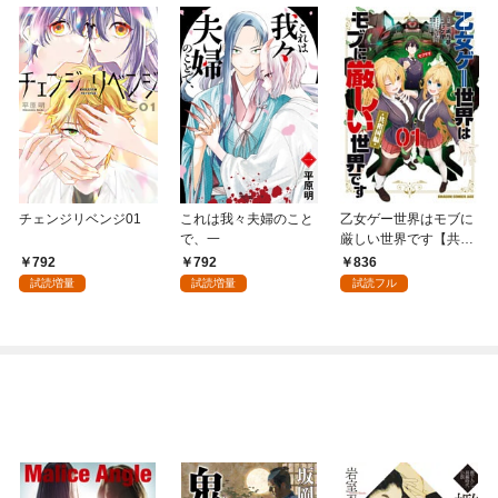
チェンジリベンジ01
これは我々夫婦のこと
乙女ゲー世界はモブに
で、一
厳しい世界です【共和
国編】 ０１
792
792
836
試読増量
試読増量
試読フル