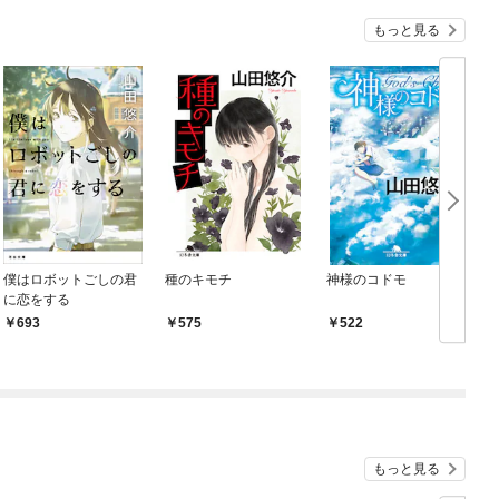
もっと見る
僕はロボットごしの君
種のキモチ
神様のコドモ
に恋をする
693
575
522
もっと見る