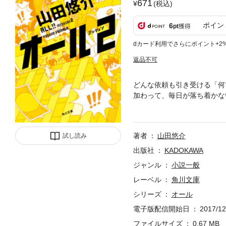
671
(税込)
ポイン
6
pt
獲得
dカード利用でさらにポイント+2
返品不可
どんな依頼も引き受ける「何
加わって、毎日が落ち着かな
の少年野球チームを勝たせて
のに、よりによって駒田も由
著者
山田悠介
試し読み
出版社
KADOKAWA
ジャンル
小説一般
レーベル
角川文庫
シリーズ
オール
電子版配信開始日
2017/12
ファイルサイズ
0.67 MB