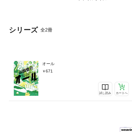
シリーズ
全2冊
オール
671
試し読み
カートへ