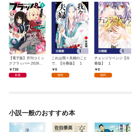
【電子版】月刊コミッ
これは我々夫婦のこと
チェンジリベンジ【分
クフラッパー 2026年9
で、【分冊版】 1
冊版】 1
月号
730
0
0
新着
無料
無料
小説一般のおすすめ本