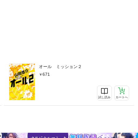
オール ミッション２
671
試し読み
カートへ