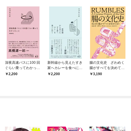
深夜高速バスに100 回
新幹線から見えたすき
腸の文化史 ざわめく
ぐらい乗ってわかった
家へカレーを食べに行
腸がすべてを決めてき
こと 増補新版
く
た
2,200
2,200
3,190