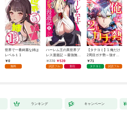
世界で一番綺麗な姉は
ハーレム王の異世界プ
【タテヨミ】1.俺だけ
レベル１ 1
レス漫遊記 ～最強無双
2周目ガチ勢～強すぎ
のおじさんはあらゆる
てゲームバランスを破
0
770
539
71
種族を嫁にする～（コ
壊した～
無料
試読フル
割引
タテヨミ
試読フル
ミック） 1
ランキング
キャンペーン