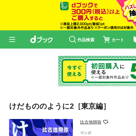
作品検索
カート
けだもののように2［東京編］
比古地朔弥
マンガ