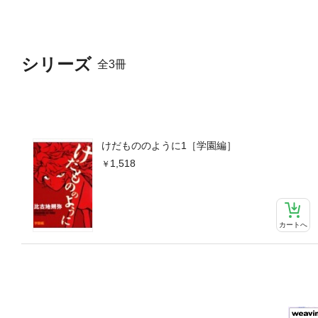
シリーズ
全3冊
けだもののように1［学園編］
1,518
カートへ