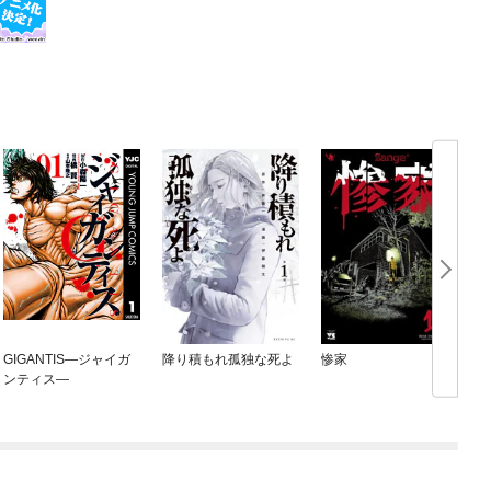
GIGANTIS—ジャイガ
降り積もれ孤独な死よ
惨家
ンティス—