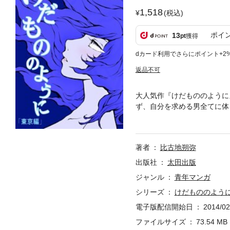
1,518
(税込)
ポイ
13
pt
獲得
dカード利用でさらにポイント+2
返品不可
大人気作『けだもののように
ず、自分を求める男全てに体
中年男の麻紀もその一人。麻
３巻） 本作は、2003年・
手書きだったネームを写植を
著者
比古地朔弥
出版社
太田出版
ジャンル
青年マンガ
シリーズ
けだもののよう
電子版配信開始日
2014/02
ファイルサイズ
73.54 MB