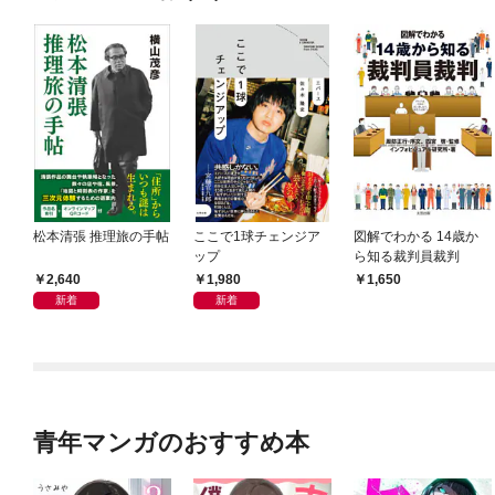
松本清張 推理旅の手帖
ここで1球チェンジア
図解でわかる 14歳か
ップ
ら知る裁判員裁判
2,640
1,980
1,650
新着
新着
青年マンガのおすすめ本