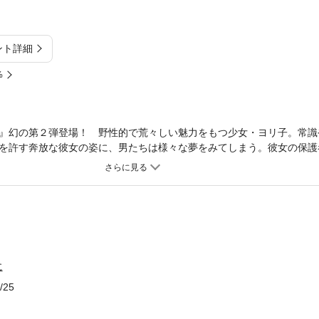
ント詳細
%
』幻の第２弾登場！ 野性的で荒々しい魅力をもつ少女・ヨリ子。常識
を許す奔放な彼女の姿に、男たちは様々な夢をみてしまう。彼女の保護
紀はヨリ子を連れて東京に戻り、「16歳になったら結婚しよう」と告
自費出版作品を2012年に太田出版が電子化していたものに、あらたに表
貼り再度電子化したものです。
に
/25