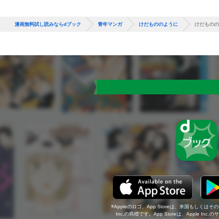
漫画無料試し読みならdブック
青年マンガ
けだもののように
けだものの
Appleのロゴ、App Storeは、米国もしくはそ
Inc.の商標です。App Storeは、Apple In