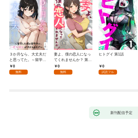
３か月なら、大丈夫だ
妻よ、僕の恋人になっ
ヒトグイ 第1話
と思ってた。～留学し
てくれませんか？ 第1
た僕の留守中に、一途
話
0
0
0
な彼女が汚されるまで
無料
無料
試読フル
～ 1話
新刊配信予定