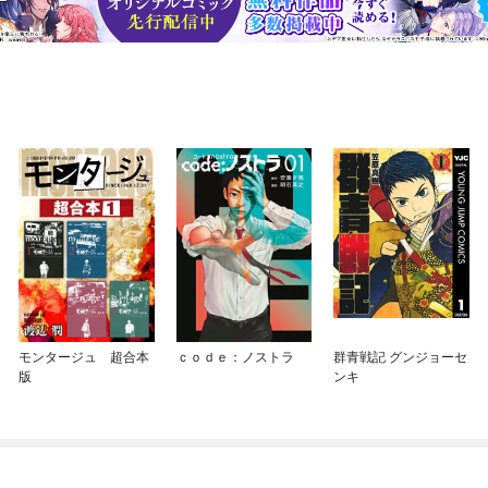
モンタージュ 超合本
ｃｏｄｅ：ノストラ
群青戦記 グンジョーセ
版
ンキ