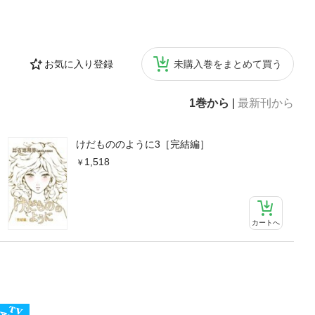
お気に入り登録
未購入巻をまとめて買う
1巻から
|
最新刊から
けだもののように3［完結編］
1,518
カートへ