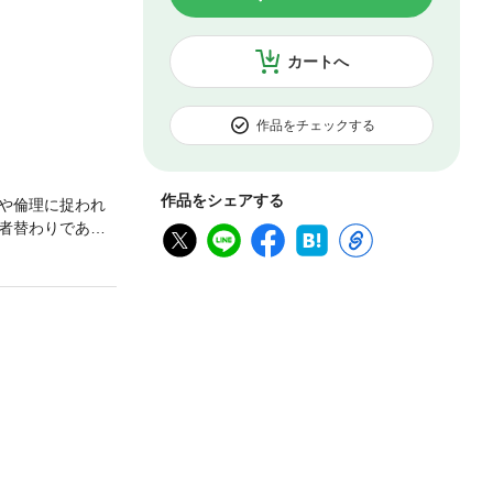
カートへ
作品をチェックする
作品をシェアする
や倫理に捉われ
者替わりである
げるが……。（全
紙を描き下ろし、