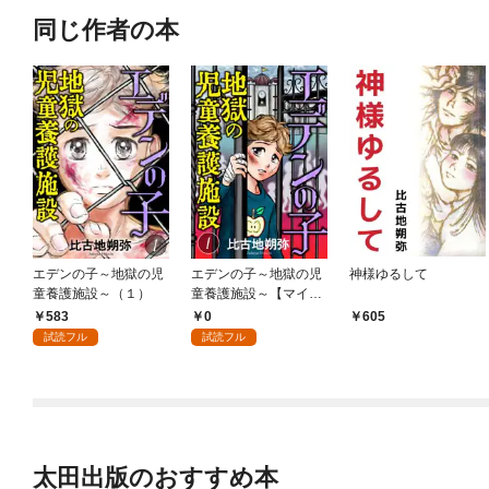
同じ作者の本
エデンの子～地獄の児
エデンの子～地獄の児
神様ゆるして
童養護施設～（１）
童養護施設～【マイク
ロ】（１）
583
0
605
試読フル
試読フル
太田出版のおすすめ本