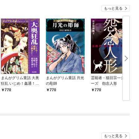
もっと見る
まんがグリム童話 大奥
まんがグリム童話 月光
霊能者・猫目宗一シリ
狂乱 いじめ！姦通！子
の彫師
ーズ 怨念人形
種争い！
770
770
770
もっと見る