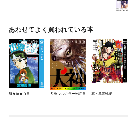
あわせてよく買われている本
幽★遊★白書
犬神 フルカラー改訂版
真・群青戦記