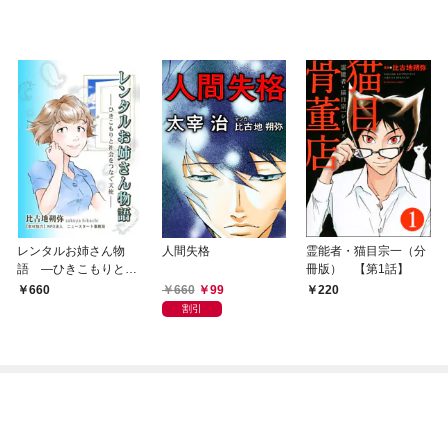
レンタルお姉さん物
人間失格
霊能者・猫目宗一（分
語 ―ひきこもりと社
冊版） 【第1話】
会をつなぐ天使―
660
99
660
220
割引