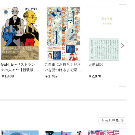
GENTE〜リストラン
ご自由にお持ちくださ
天使日記
テの人々〜【新装版】
いを見つけるまで家に
上
帰れない一日
1,408
1,782
2,970
もっと見る