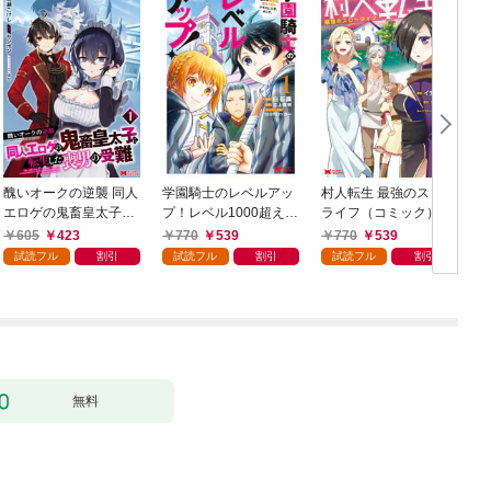
醜いオークの逆襲 同人
学園騎士のレベルアッ
村人転生 最強のスロー
エロゲの鬼畜皇太子に
プ！レベル1000超えの
ライフ（コミック） 1
転生した喪男の受難
転生者、落ちこぼれク
605
423
770
539
770
539
（コミック） 1
ラスに入学。そして、
試読フル
割引
試読フル
割引
試読フル
割引
（コミック） 1
ク
無料