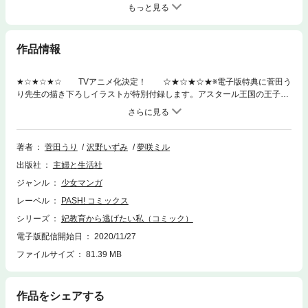
もっと見る
作品情報
★☆★☆★☆ TVアニメ化決定！ ☆★☆★☆★※電子版特典に菅田う
り先生の描き下ろしイラストが特別付録します。アスタール王国の王子・
クラークの婚約者として、幼い頃から妃教育を受けてきたレティシア。釣
りや木登りが大好きなレティシアにとって、王子の婚約者という立場や妃
教育は苦痛だった。「いつか他に妃候補が現れたら、婚約破棄してもら
う」その野望だけを心の支えに生きてきた。ある日、王子が見知らぬ女性
著者
菅田うり
沢野いずみ
夢咲ミル
を連れているのを目撃したレティシアは、ついに婚約破棄が叶うと喜ぶの
出版社
主婦と生活社
だが…？婚約破棄したい妃候補VS結婚したい王子のドタバタ胸キュンバト
ル開幕!!
ジャンル
少女マンガ
レーベル
PASH! コミックス
シリーズ
妃教育から逃げたい私（コミック）
電子版配信開始日
2020/11/27
ファイルサイズ
81.39 MB
作品をシェアする