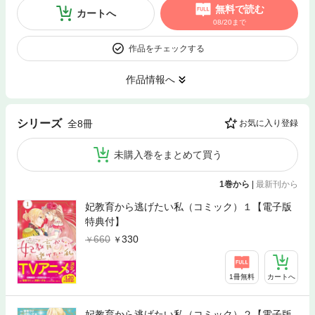
無料で読む
カートへ
08/20まで
作品をチェックする
作品情報へ
シリーズ
全8冊
お気に入り登録
未購入巻をまとめて買う
1巻から
|
最新刊から
妃教育から逃げたい私（コミック）１【電子版
特典付】
660
330
1冊無料
カートへ
妃教育から逃げたい私（コミック）２【電子版