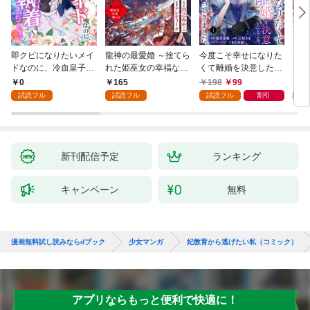
即クビになりたいメイ
龍神の最愛婚 ～捨てら
今度こそ幸せになりた
鬼条
ドなのに、冷血皇子に
れた姫巫女の幸福な嫁
くて離婚を決意したと
見初
執着されています第1
入り～: 1
ころ、無表情な旦那様
～１
0
165
198
99
1
話
が「愛してる」と言っ
試読フル
試読フル
試読フル
割引
試
てきました。1
新刊配信予定
ランキング
キャンペーン
無料
漫画無料試し読みならdブック
少女マンガ
妃教育から逃げたい私（コミック）
アプリならもっと便利で快適に！