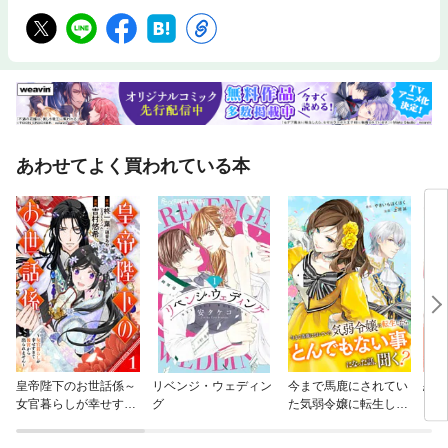
あわせてよく買われている本
皇帝陛下のお世話係～
リベンジ・ウェディン
今まで馬鹿にされてい
恋を
女官暮らしが幸せすぎ
グ
た気弱令嬢に転生した
リー
て後宮から出られませ
ら、とんでもない事に
ん～（コミック）【分
なった話、聞く？（分