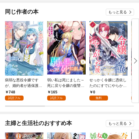
冊版】
冊版）
同じ作者の本
もっと見る
病弱な悪役令嬢です
弱い私は死にました～
せっかく令嬢に憑依し
せっ
が、婚約者が過保護す
死に戻り令嬢の復讐
たのにすでにやらかし
たの
ぎて逃げ出したい(私
～ 1
た後でした！ 第1話
た後
748
165
0
7
たち犬猿の仲でしたよ
版】
試読フル
試読フル
無料
試
ね！？) 1
主婦と生活社のおすすめ本
もっと見る