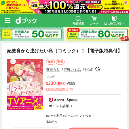
作品検索
カート
はじめての方へ
妃教育から逃げたい私（コミック）１【電子版特典付】
無料
割引
菅田うり
沢野いずみ
他1名
マンガ
330
(税込)
660
(2026/08/20まで)
3
pt
獲得
ポイント詳細
dカード利用でさらにポイント+2%
返品不可