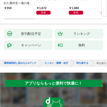
れた冊封史―魂の進化
育ち
―
人生
1,672
1,980
1,
￥550
新着
新着
新刊配信予定
ランキング
キャンペーン
無料
漫画無料試し読みならdブック
エッセイ・随筆・紀行
時を旅する
時を旅す
アプリならもっと便利で快適に！