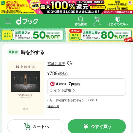
作品検索
カート
はじめての方へ
時を旅する
最新刊
宮城谷昌光
789
(税込)
7
pt
獲得
ポイント詳細
dカード利用でさらにポイント+2%
返品不可
カートへ
今すぐ買う