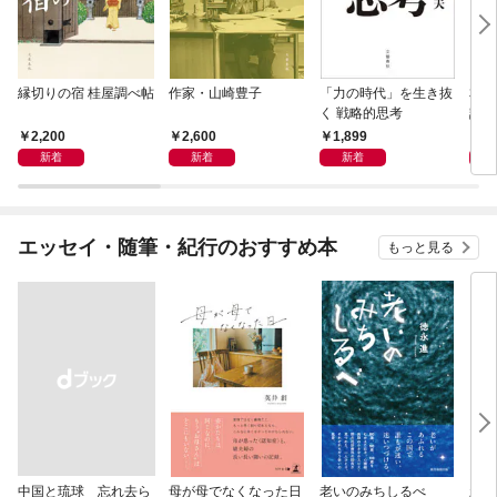
縁切りの宿 桂屋調べ帖
作家・山崎豊子
「力の時代」を生き抜
本当
く 戦略的思考
話）
2,200
2,600
1,899
1,
新着
新着
新着
エッセイ・随筆・紀行のおすすめ本
もっと見る
中国と琉球 忘れ去ら
母が母でなくなった日
老いのみちしるべ
新版