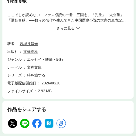
作品情報
ここでしか読めない、ファン必読の一冊「三国志」「孔丘」「太公望」
「夏姫春秋」──数々の名作を生んできた中国歴史小説の大家の傘寿記念
に私家版としてつくられ、限られた人にしか読む機会のなかった貴重な一
冊を文庫化。作家や舞台人との交友や透徹した文学観、不可思議な体
験・・・・・・宮城谷文学の原点と未来が交錯する珠玉の作品集。クラシ
ックファン垂唾のCD批評、歯に衣着せぬ毒舌と愛が炸裂する「私が選ぶ
著者
宮城谷昌光
ベートーヴェン『運命』の名盤」も必読！「夜明け前がもっとも暗い、と
出版社
文藝春秋
はよくいったものである。たぶんそのころ、私の顔には精神的な暗黒がそ
のまま出ていたであろう──」宮城谷文学の原点と未来、そして創作の秘
ジャンル
エッセイ・随筆・紀行
密。「盛岡行き」──鈴木彦次郎「朔太郎詣で」──萩原朔太郎「文芸時
レーベル
文春文庫
評」──川端康成「頁をめくると答えが」──白川静「不朽の司馬文学」─
─司馬遼太郎「指の間の闇」──藤沢周平 ほか単行本 傘寿記念 2024
シリーズ
時を旅する
年11月 文藝春秋企画出版文庫版 2026年6月 文春文庫版この電子書籍
電子版配信開始日
2026/06/10
は文春文庫版を底本としています。
ファイルサイズ
2.92 MB
作品をシェアする