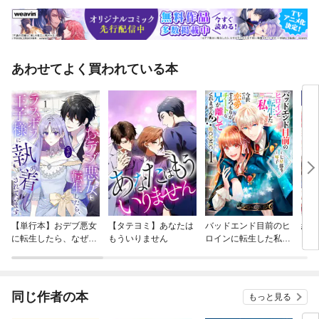
あわせてよく買われている本
【単行本】おデブ悪女
【タテヨミ】あなたは
バッドエンド目前のヒ
結界
に転生したら、なぜか
もういりません
ロインに転生した私、
ラスボス王子様に執着
今世では恋愛するつも
されています
りがチートな兄が離し
てくれません！？@C
OMIC
同じ作者の本
もっと見る