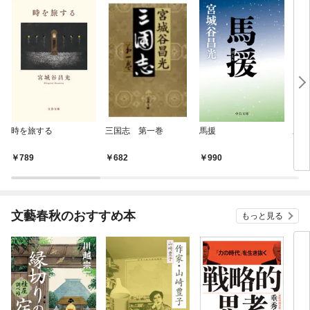
時を旅する
三国志 第一巻
馬援
歴史
789
682
990
8
文藝春秋のおすすめ本
もっと見る