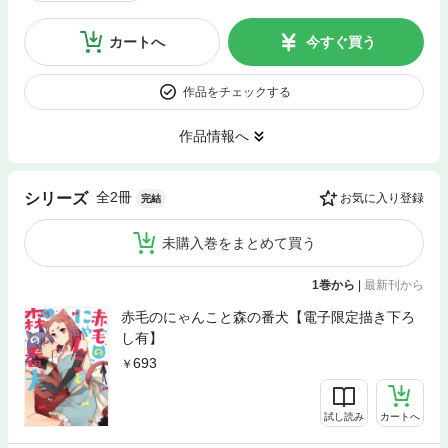
カートへ
今すぐ買う
作品をチェックする
作品情報へ
全2冊
シリーズ
お気に入り登録
完結
未購入巻をまとめて買う
1巻から
|
最新刊から
赤毛のにゃんこと森の番犬【電子限定描き下ろ
し有】
693
試し読み
カートへ