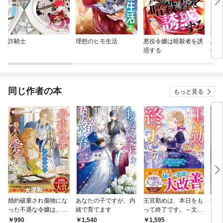
詐騎士
理想のヒモ生活
悪役令嬢は暗殺者を誘
悪夢
惑する
令嬢
中（
同じ作者の本
もっと見る
婚約破棄され傷物にな
あなたの子ですが、内
王宮勤めは、本日をも
私を
った不遇な令嬢は、隣
緒で育てます
って終了です。～文官
は 
国の王子の静かな愛で
令嬢は追放されました
1,540
990
1,595
9