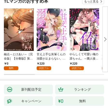
TLマンガのおすすめ本
もっと見る
融点～とけあい～［完
甘え上手な灰塚くんの
やらしくて可愛い俺の
資産
全版］【分冊版】第1
溺愛が止まらない。純
凛ちゃん。～隣人後輩
装御
話
情で、健気で…絶倫！
くんのイキすぎた執着
イジ
0
220
220
1
(1)
にハメ堕とされる～(1)
感じ
無料
試読フル
試読フル
試
【電
き】
新刊配信予定
ランキング
キャンペーン
無料