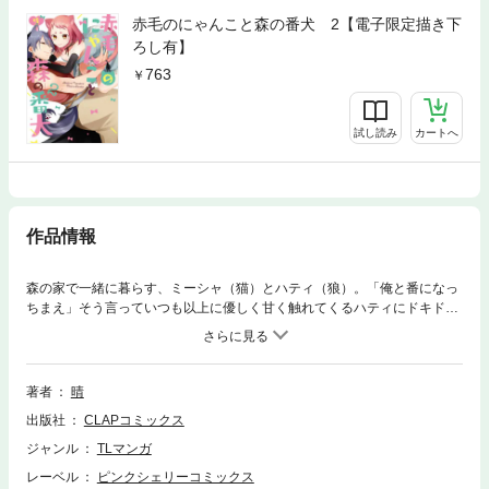
赤毛のにゃんこと森の番犬 2【電子限定描き下
ろし有】
763
試し読み
カートへ
作品情報
森の家で一緒に暮らす、ミーシャ（猫）とハティ（狼）。「俺と番になっ
ちまえ」そう言っていつも以上に優しく甘く触れてくるハティにドキドキ
しながらも、ミーシャは彼に惹かれている気持ちと、種族の違いという壁
に悩んでいた。そんなとき、昔のハティを知る綺麗な女性が現れて――!?
私はハティにふさわしいのかな……？ 迷いを持ちながらも一緒に前に進
もうとするふたりが出した答えは……。描き下ろしも大ボリュームで堂々
著者
晴
完結！さらに、電子配信版でしか読めない限定漫画付き♪※本商品には雑誌
出版社
CLAPコミックス
「Pinkcherie（ピンクシェリー）vol.6～7,9～11」の内容が含まれており
ます。重複購入にご注意下さい。
ジャンル
TLマンガ
レーベル
ピンクシェリーコミックス