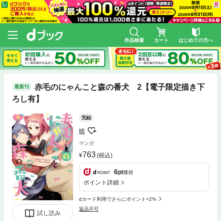
作品検索
カート
はじめての方へ
赤毛のにゃんこと森の番犬 2【電子限定描き下
最新刊
ろし有】
完結
晴
マンガ
763
(税込)
6
pt
獲得
ポイント詳細
dカード利用でさらにポイント+2%
返品不可
試し読み