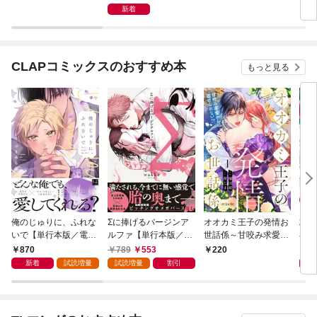
満たされる
ので、辺境から王家の
新着
ご繁栄をお祈りいたし
ます～【最強令嬢の大
逆転シリーズ】【電子
限定SS付き】
CLAPコミックスのおすすめ本
もっと見る
俺のじゅりに、ふれな
Σに捧げるバージンア
オオカミ王子の発情お
求愛
いで【単行本版／電子
ルファ【単行本版／電
世話係～甘咬み求愛か
再会
限定描き下ろしマンガ
子限定描き下ろしマン
らは逃げられない！？
イキ
870
789
553
7
220
付】
ガ付】
～（１）
いま
新着
試読増量
試読増量
割引
描き