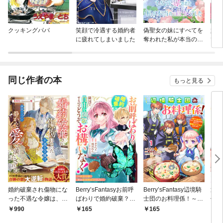
クッキングパパ
笑顔で冷遇する婚約者
偽聖女の妹にすべてを
妹が
に疲れてしまいました
奪われた私が本当の聖
てた
女でした
のに
れて
版）
同じ作者の本
もっと見る
婚約破棄され傷物にな
Berry’sFantasyお前呼
Berry’sFantasy辺境騎
辺境
った不遇な令嬢は、隣
ばわりで婚約破棄？隣
士団のお料理係！～捨
係！
国の王子の静かな愛で
国で自由を謳歌するの
てられ幼女ですが、過
すが
990
165
165
7
満たされる
でどうぞお構いなく！
保護な家族に拾われて
拾わ