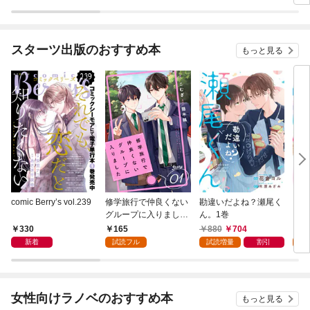
～追放令嬢、実は最強
美味しいごはんを作り
んを
精霊師でした～1巻
ます～1巻
スターツ出版のおすすめ本
もっと見る
comic Berry’s vol.239
修学旅行で仲良くない
勘違いだよね？瀬尾く
ここ
グループに入りました
ん。1巻
以上
【単話版】1巻
巻
330
165
880
704
1
新着
試読フル
試読増量
割引
試
女性向けラノベのおすすめ本
もっと見る