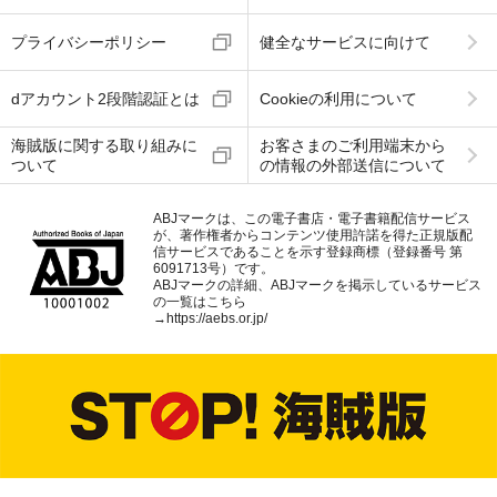
プライバシーポリシー
健全なサービスに向けて
dアカウント2段階認証とは
Cookieの利用について
海賊版に関する取り組みに
お客さまのご利用端末から
ついて
の情報の外部送信について
ABJマークは、この電子書店・電子書籍配信サービス
が、著作権者からコンテンツ使用許諾を得た正規版配
信サービスであることを示す登録商標（登録番号 第
6091713号）です。
ABJマークの詳細、ABJマークを掲示しているサービス
の一覧はこちら
→
https://aebs.or.jp/