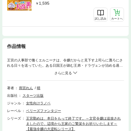
1,595
試し読み
カートへ
作品情報
王宮の人事部で働くエルニーナは、令嬢だからと見下す上司らに蔑ろにさ
れる日々を送っていた。ある日国王が疎む王弟・ドラヴェンが治める過酷
な辺境領への左遷を命じられるが…むしろ好都合！ 人の才能を見抜く目
と内政の知識・算術に長けたエルニーナは、ドラヴェンや領民達と協力し
て困難を次々と乗り越えていく。エルニーナの優れた采配で辺境領が快適
になっていく一方、その功績は王宮にも届き、国王は目障りな彼らを陥れ
著者
雨宮れん
晴
ようと策を仕掛けてきて…？ 無能と捨てられた文官令嬢が、辺境の地で
出版社
スターツ出版
最高の仲間と送る爽快逆転ファンタジー、開幕！
ジャンル
女性向けラノベ
レーベル
ベリーズファンタジー
シリーズ
王宮勤めは、本日をもって終了です。～文官令嬢は追放され
ましたので、辺境から王家のご繁栄をお祈りいたします～
【最強令嬢の大逆転シリーズ】