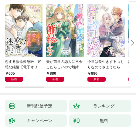
恋する救命救急医 迷
夫が前世の恋人に再会
今世は長生きするつも
話し
惑な純情【電子オリジ
したらしいので離縁し
りなのでさようなら
でし
ナル】
ます
605
880
880
1,
新着
新着
新着
新刊配信予定
ランキング
キャンペーン
無料