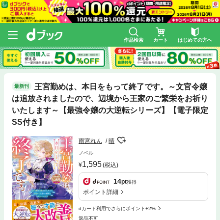
作品検索
カート
はじめての方へ
王宮勤めは、本日をもって終了です。～文官令嬢
最新刊
は追放されましたので、辺境から王家のご繁栄をお祈り
いたします～【最強令嬢の大逆転シリーズ】【電子限定
SS付き】
雨宮れん
晴
ノベル
1,595
(税込)
14
pt
獲得
ポイント詳細
dカード利用でさらにポイント+2%
返品不可