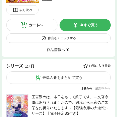
試し読み
カートへ
今すぐ買う
作品をチェックする
作品情報へ
シリーズ
全1冊
お気に入り登録
未購入巻をまとめて買う
1巻から
|
最新刊から
王宮勤めは、本日をもって終了です。～文官令
嬢は追放されましたので、辺境から王家のご繁
栄をお祈りいたします～【最強令嬢の大逆転シ
リーズ】【電子限定SS付き】