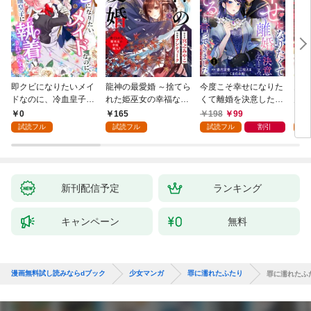
即クビになりたいメイ
龍神の最愛婚 ～捨てら
今度こそ幸せになりた
鬼条
ドなのに、冷血皇子に
れた姫巫女の幸福な嫁
くて離婚を決意したと
見初
執着されています第1
入り～: 1
ころ、無表情な旦那様
～１
0
165
198
99
1
話
が「愛してる」と言っ
試読フル
試読フル
試読フル
割引
試
てきました。1
新刊配信予定
ランキング
キャンペーン
無料
漫画無料試し読みならdブック
少女マンガ
罪に濡れたふたり
罪に濡れたふ