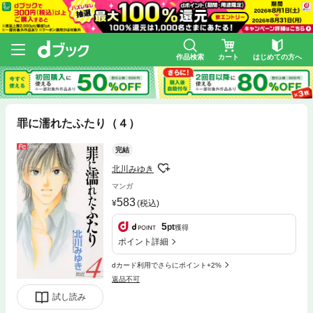
作品検索
カート
はじめての方へ
罪に濡れたふたり（４）
完結
北川みゆき
マンガ
583
(税込)
5
pt
獲得
ポイント詳細
dカード利用でさらにポイント+2%
返品不可
試し読み