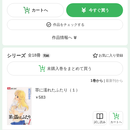
カートへ
今すぐ買う
作品をチェックする
作品情報へ
全18冊
シリーズ
お気に入り登録
完結
未購入巻をまとめて買う
1巻から
|
最新刊から
罪に濡れたふたり（１）
583
試し読み
カートへ