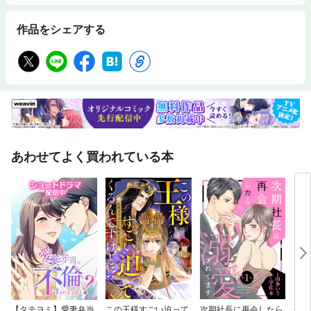
作品をシェアする
あわせてよく買われている本
【タテヨミ】愛妻弁当
この王様すごい迫って
次期社長に再会したら
せい