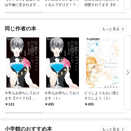
は不倫に含まれます
くるんですけど！？～
溺愛されてます【分冊
して
か？
古代エジプトに転生し
版】
た私～
同じ作者の本
もっと見る
今宵もお待ちしており
今宵もお待ちしており
どうしようもない僕と
どう
ます【マイクロ】
ます（１）
キスしよう（１）
キス
（１）
ロ】
143
495
495
1
小学館のおすすめ本
もっと見る