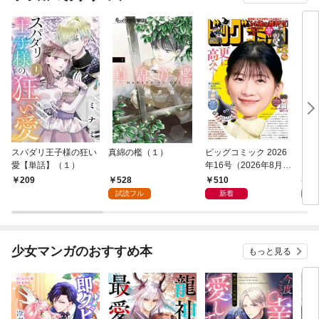
スパダリ王子様の狂い
真綿の檻（１）
ビッグコミック 2026
こん
愛【単話】（１）
年16号（2026年8月7
（１
日発売）
528
510
5
209
試読フル
新着
試
少女マンガのおすすめ本
もっと見る