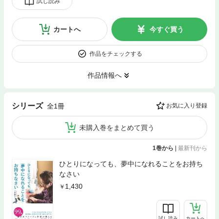
試し読み
カートへ
今すぐ買う
作品をチェックする
作品情報へ
シリーズ
全1冊
お気に入り登録
未購入巻をまとめて買う
1巻から
|
最新刊から
ひとりになっても、夢中になれることをお持ち
なさい
1,430
試し読み
カートへ