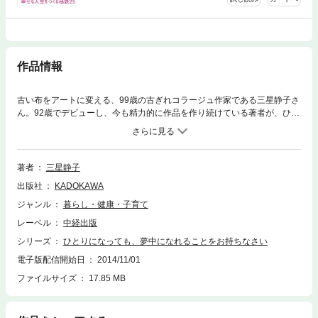
作品情報
古い布をアートに変える、99歳の古ぎれコラージュ作家である三星静子さ
ん。92歳でデビューし、今も精力的に作品を作り続けている著者が、ひと
り暮らしの楽しみ方と寂しさの乗り越え方、食事やおしゃれ、家族とのエ
ピソードなどを語る。「うちこめるものがあったから、体の痛み、家族の
死を乗り越えられた」という言葉に、一生続けられる趣味を持つことの大
切さと、静かな自信が伝わってくる。集めている古い布やきれ、昔から使
著者
三星静子
い続けてきた道具、創作中の姿、ステキな作品の数々など、思わずほっこ
出版社
KADOKAWA
りする写真も掲載。101歳でまた個展を開くことが目標という著者から、
笑顔とパワーがもらえるハートフルなエッセイ！
ジャンル
暮らし・健康・子育て
レーベル
中経出版
シリーズ
ひとりになっても、夢中になれることをお持ちなさい
電子版配信開始日
2014/11/01
ファイルサイズ
17.85 MB