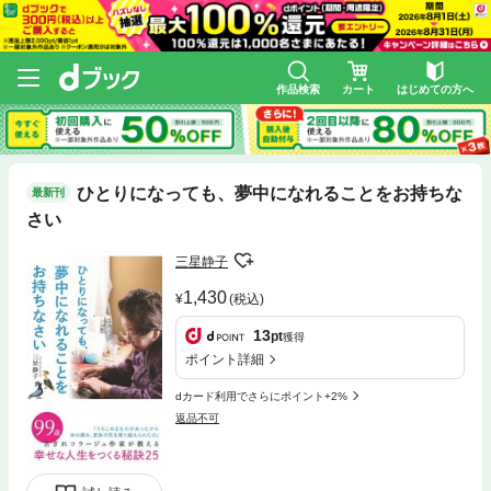
作品検索
カート
はじめての方へ
ひとりになっても、夢中になれることをお持ちな
最新刊
さい
三星静子
1,430
(税込)
13
pt
獲得
ポイント詳細
dカード利用でさらにポイント+2%
返品不可