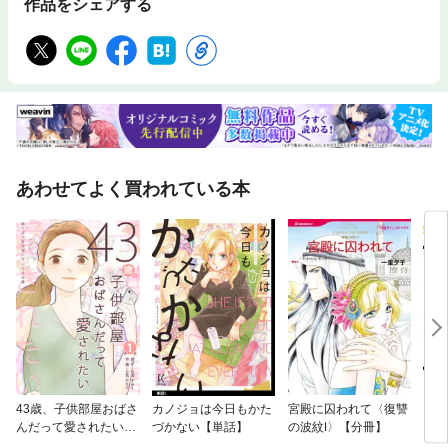
作品をシェアする
あわせてよく買われている本
43歳、子供部屋おばさ
カノジョは今日もかた
宮殿に囚われて〈復讐
ショ
んだって愛されたい
づかない【単話】
の波紋Ⅰ〉【分冊】
分冊版