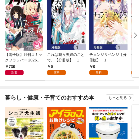
【電子版】月刊コミッ
これは我々夫婦のこと
チェンジリベンジ【分
チェ
クフラッパー 2026年9
で、【分冊版】 1
冊版】 1
月号
730
0
0
7
新着
無料
無料
試
暮らし・健康・子育てのおすすめ本
もっと見る