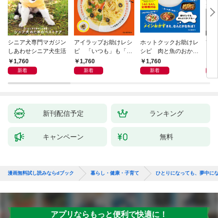
シニア犬専門マガジン
アイラップお助けレシ
ホットクックお助けレ
首
しあわせシニア犬生活
ピ 「いつも」も「も
シピ 肉と魚のおか
ヨガ
しも」もおいしい！
ず 少ない材料＆調味
ラと
1,760
1,760
1,760
1,
料で、あとはスイッチ
リー
新着
新着
新着
ポン！
昇と
新刊配信予定
ランキング
キャンペーン
無料
漫画無料試し読みならdブック
暮らし・健康・子育て
ひとりになっても、夢中に
アプリならもっと便利で快適に！