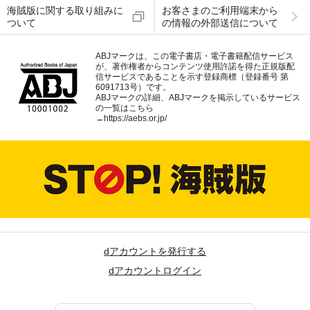
海賊版に関する取り組みに
お客さまのご利用端末から
ついて
の情報の外部送信について
ABJマークは、この電子書店・電子書籍配信サービス
が、著作権者からコンテンツ使用許諾を得た正規版配
信サービスであることを示す登録商標（登録番号 第
6091713号）です。
ABJマークの詳細、ABJマークを掲示しているサービス
の一覧はこちら
→
https://aebs.or.jp/
dアカウントを発行する
dアカウントログイン